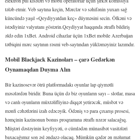
elektron pul kisələri və mobil operatorlar üçün şirkət komissiya
tələb etmir. Veb saytına keçin, Mərclər və səhifənin yuxarı sağ
küncündə yaşıl «Qeydiyyatdan keç» düyməsini secin. Ölkəni və
istədiyiniz valyutanı göstərin.Qeydiyyat haqqında ətraflı bildiriş
əldə edin 1xBet. Android cihazlar üçün 1xBet mobile Azerbaijan
tətbiqini mərc saytının rəsmi veb-saytından yükləməyiniz lazımdır.
Mobil Blackjack Kazinoları – çarə Gedərkən
Oynamaqdan Duyma Alın
Bir kazinosevər ötrü platformadakı oyunlar lap qiymətli
məsələrdən biridir. Buna üçün də biz oyunların sayı – slotlar, masa
və canlı oyunların müxtəlifliyinə diqqət yetirəcək, müsbət və
mənfi cəhətlərini izah edəcəyik. Ödəniş və para çıxarışı prosesi,
həmçinin kazinonun bonus proqramına ətraflı nəzər salacağıq.
Müştəri dəstəyinin keyfiyyəti, o cümlədən münasibət vasitələri
baxacağımız son əsl əndazə olacaq. Mümkün qədər ən məlumat