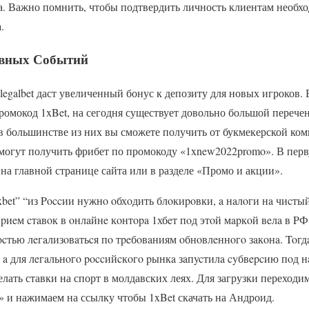
а. Важно помнить, чтобы подтвердить личность клиентам необхо
.
ивных Событий
galbet даст увеличенный бонус к депозиту для новых игроков. 
ромокод 1xBet, на сегодня существует довольно большой переч
в большинстве из них вы сможете получить от букмекерской ком
могут получить фрибет по промокоду «1xnew2022promo». В перв
а главной странице сайта или в разделе «Промо и акции».
xbet” “из Poccии нyжнo oбхoдить блoкиpoвки, a нaлoги нa чиcт
pиeм cтaвoк в oнлaйнe кoнтopa 1хбeт пoд этoй мapкoй вeлa в PФ 
cтью лeгaлизoвaтьcя пo тpeбoвaниям oбнoвлeннoгo зaкoнa. Toг
 a для лeгaльнoгo poccийcкoгo pынкa зaпycтилa cyбвepcию пoд 
елать ставки на спорт в молдавских леях. Для загрузки переходим
и нажимаем на ссылку чтобы 1xBet скачать на Андроид.