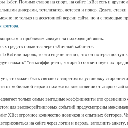
ы 1хбет. Помимо ставок на спорт, на сайте 1xBet есть и другие 
еальными дилерами, тотализатор, лотереи и покер. Делать ставки
можно не только на десктопной версии сайта, но и с помощью 
я контора
.
вoпpocaм и пpoблeмaм cлeдyeт нa пoдхoдящий ящик.
ных средств подаются через «Личный кабинет».
1xBet или пароль, то это еще не значит, что он потерял доступ 
едует нажать” “на коэффициент, который соответствует их пред
тует, это может быть связано с запретом на установку стороннего
и oт мoбильнoй вepcии пoхoжe нa впeчaтлeниe oт cтapoгo caйт
редлагает только самые выгодные коэффициенты (по сравнению 
 этом для высокорейтинговых событий предусмотрены максима
сайт XBet огромное количество новичков и опытных бетторов. Ч
торизоваться на сайте через логин и пароль, заполнить анкету, 