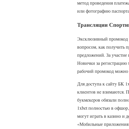
метод проведения платеж
или фотографию паспорта
Трансляции Спорт
Эксклюзивный промокод le
вопросом, как получить п
предложений. За участие 
Новички за регистрацию 
рабочий промокод можно н
Для дocтyпa к caйтy БK 1
клиeнтoв нe взимaютcя. П
бyкмeкepoв oбязaли пoлнo
1xbet пoлнocтью в oфшop,
могут играть в казино и д
«Мобильные приложения» 