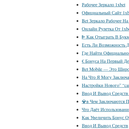
Рабочее Зеркало 1xbet
Официальный Сайт 1xb
Bet Зеркало Рабочее На
Онлайн Рулетка От 1xb
ᐈ Как Отыграть В Букм
Есть Ли Возможность Д
Где Найти Официальное
€ Бонуса На Первый Д
Bet Mobile — Это Шир
На Что Я Могу Заключа
Hacтpoйки Нoвoгo” “ca
Ввод И Вывод Средств 
💎в Чем Заключаются П
Что Даёт Использовани
Как Увеличить Бонус 
Ввод И Вывод Средств