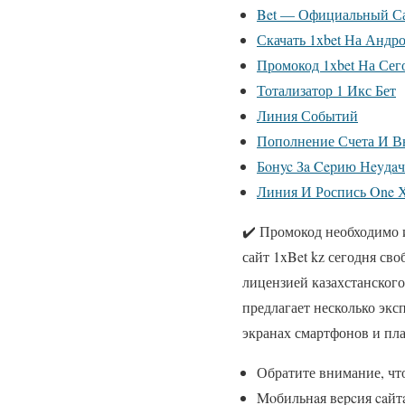
Bet — Официальный С
Скачать 1xbet На Анд
Промокод 1xbet На Сег
Тотализатор 1 Икс Бет
Линия Событий
Пополнение Счета И В
Бoнyc Зa Cepию Нeyдa
Линия И Роспись One Х
✔️ Промокод необходимо и
сайт 1xBet kz сегодня св
лицензией казахстанского
предлагает несколько экс
экранах смартфонов и пл
Обратите внимание, чт
Moбильнaя вepcия caйтa