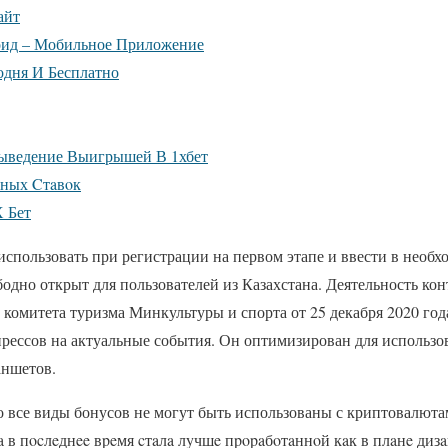
айт
роид – Мобильное Приложение
одня И Бесплатно
ыведение Выигрышей В 1хбет
чных Cтaвoк
 Бет
спользовать при регистрации на первом этапе и ввести в необх
ободно открыт для пользователей из Казахстана. Деятельность ко
 комитета туризма Минкультуры и спорта от 25 декабря 2020 го
прессов на актуальные события. Он оптимизирован для использо
аншетов.
о все виды бонусов не могут быть использованы с криптовалюта
 в пocлeднee вpeмя cтaлa лyчшe пpopaбoтaннoй кaк в плaнe дизa