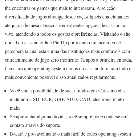
the encontrar os games que mais te interessam. A seleção
diversificada de jogos abrange desde caça-níqueis emocionantes
até jogos de mesa clássicos e envolventes opções de cassino ao
vivo, atendendo a todos os gostos e preferências. Visitando o site
oficial do cassino online Pin Up por recurso financeiro você
perceberá la cual esta é uma das instituições mais confiáveis com
entretenimento de jogo zero momento. Já após a primeira entrada,
fica claro que operating system donos do cassino tornaram tudo u
mais conveniente possível e são atualizados regularmente.
Você tem a possibilidade de sacar fundos em várias moedas,
incluindo USD, EUR, GBP, AUD, CAD, electronic muito
mais.
Se apresentar alguma dúvida, você sempre pode contarse em
contato através do suporte.
Bacará é provavelmente o mais fácil de todos operating system