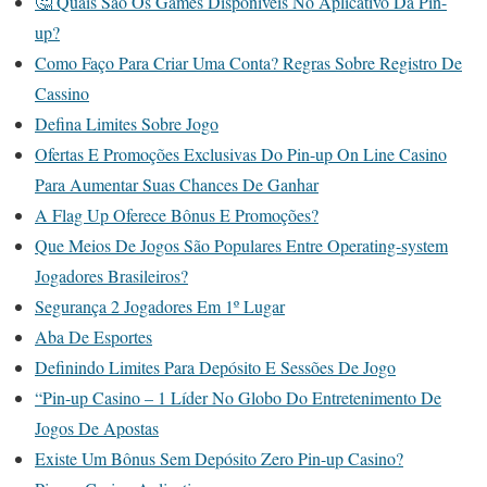
🤔 Quais São Os Games Disponíveis No Aplicativo Da Pin-
up?
Como Faço Para Criar Uma Conta? Regras Sobre Registro De
Cassino
Defina Limites Sobre Jogo
Ofertas E Promoções Exclusivas Do Pin-up On Line Casino
Para Aumentar Suas Chances De Ganhar
A Flag Up Oferece Bônus E Promoções?
Que Meios De Jogos São Populares Entre Operating-system
Jogadores Brasileiros?
Segurança 2 Jogadores Em 1º Lugar
Aba De Esportes
Definindo Limites Para Depósito E Sessões De Jogo
“Pin-up Casino – 1 Líder No Globo Do Entretenimento De
Jogos De Apostas
Existe Um Bônus Sem Depósito Zero Pin-up Casino?