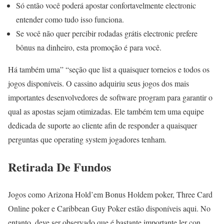
Só então você poderá apostar confortavelmente electronic
entender como tudo isso funciona.
Se você não quer percibir rodadas grátis electronic prefere
bônus na dinheiro, esta promoção é para você.
Há também uma” “seção que list a quaisquer torneios e todos os
jogos disponíveis. O cassino adquiriu seus jogos dos mais
importantes desenvolvedores de software program para garantir o
qual as apostas sejam otimizadas. Ele também tem uma equipe
dedicada de suporte ao cliente afin de responder a quaisquer
perguntas que operating system jogadores tenham.
Retirada De Fundos
Jogos como Arizona Hold’em Bonus Holdem poker, Three Card
Online poker e Caribbean Guy Poker estão disponíveis aqui. No
entanto, deve ser observado que é bastante importante ler con