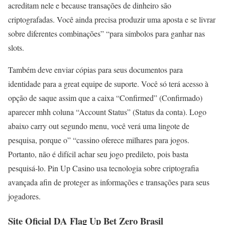
acreditam nele e because transações de dinheiro são
criptografadas. Você ainda precisa produzir uma aposta e se livrar
sobre diferentes combinações” “para símbolos para ganhar nas
slots.
Também deve enviar cópias para seus documentos para
identidade para a great equipe de suporte. Você só terá acesso à
opção de saque assim que a caixa “Confirmed” (Confirmado)
aparecer mhh coluna “Account Status” (Status da conta). Logo
abaixo carry out segundo menu, você verá uma lingote de
pesquisa, porque o” “cassino oferece milhares para jogos.
Portanto, não é difícil achar seu jogo predileto, pois basta
pesquisá-lo. Pin Up Casino usa tecnologia sobre criptografia
avançada afin de proteger as informações e transações para seus
jogadores.
Site Oficial DA Flag Up Bet Zero Brasil