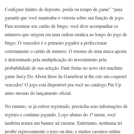
Configure limites de depósito, perda ou tempo de game” “para
garantir que você mantenha o vistoria sobre sua função de jogo.
Para terminar seu cartão de bingo, você deve acompanhar os
números que surgem em uma ordem errática ao longo do jogo de
bingo. O vencedor é o primeiro jogador a perfeccionar
corretamente o cartão de número. O retorno de uma única aposta
é determinado pela multiplicação do investimento pela
probabilidade de sua seleção. Fatie frutas no novo slot machine
game Juicy Do About three da Gamebeat at the crie um coquetel
vencedor! O jogo está disponível pra você no catálogo Pin Up
antes mesmo do lançamento oficial.
No entanto, se já estiver registrado, preencha seus informações de
registro e continue jogando. Logo abaixo do 1º menu, você
também notará um banner ad enorme. Entretanto, nenhuma lei
proíbe expressamente o jogo on-line, e muitos cassinos online