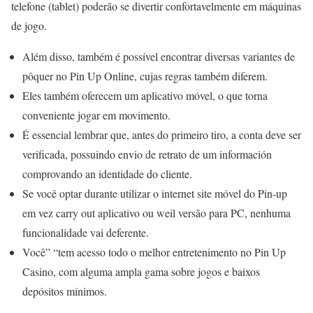
telefone (tablet) poderão se divertir confortavelmente em máquinas
de jogo.
Além disso, também é possível encontrar diversas variantes de
pôquer no Pin Up Online, cujas regras também diferem.
Eles também oferecem um aplicativo móvel, o que torna
conveniente jogar em movimento.
É essencial lembrar que, antes do primeiro tiro, a conta deve ser
verificada, possuindo envio de retrato de um información
comprovando an identidade do cliente.
Se você optar durante utilizar o internet site móvel do Pin-up
em vez carry out aplicativo ou weil versão para PC, nenhuma
funcionalidade vai deferente.
Você” “tem acesso todo o melhor entretenimento no Pin Up
Casino, com alguma ampla gama sobre jogos e baixos
depósitos mínimos.