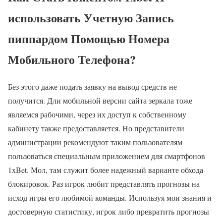
использовать Учетную Запись
пиппардом Помощью Номера
Мобильного Телефона?
Без этого даже подать заявку на вывод средств не
получится. Дли мобильной версии сайта зеркала тоже
являемся рабочими, через их доступ к собственному
кабинету также предоставляется. Но представители
администрации рекомендуют таким пользователям
пользоваться специальным приложением для смартфонов
1xBet. Мол, там служит более надежный варианте обхода
блокировок. Раз игрок любит представлять прогнозы на
исход игры его любимой команды. Используя мои знания и
достоверную статистику, игрок либо превратить прогнозы