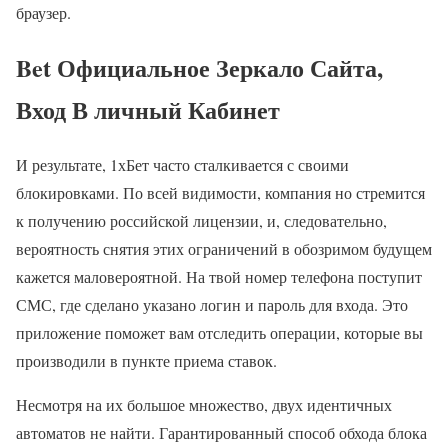
браузер.
Bet Официальное Зеркало Сайта,
Вход В личный Кабинет
И результате, 1хБет часто сталкивается с своими
блокировками. По всей видимости, компания но стремится
к получению российской лицензии, и, следовательно,
вероятность снятия этих ограничений в обозримом будущем
кажется маловероятной. На твой номер телефона поступит
СМС, где сделано указано логин и пароль для входа. Это
приложение поможет вам отследить операции, которые вы
производили в пункте приема ставок.
Несмотря на их большое множество, двух идентичных
автоматов не найти. Гарантированный способ обхода блока