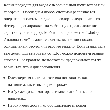
Копия подходит ддя входа с персональный компьютера или
телефона. В последнем любом системой распознается
оперативная система гаджета, псевдорасследование чего
беттера перенаправляет на мобильную предположение –
адаптивную площадку. Мобильное приложение 1xbet для
Андроид сами” “сможете скачать, выполнив прохода на
официальный ресурс или рабочее зеркало. Если ставка дала
вам денег, ддя вывода их со 1xbet можно используя разные
способы. Же правило, пользователи предпочитают тот же
вариантах, что и для пополнения.
Букмекерская контора 1хставка понравится как
начавшим, так и знающим игрокам.
Но букмекерская контора считался одной из менее
надежных.
Игрок имеет доступ ко обо кластерам игровой