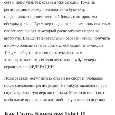
сета и приступайте к ставкам уже сегодня. Тоже, за
регистрацию новому пользователям букмекер
предоставляет приветственный бонус, о котором мы
обсудим дальше. Букмекер предложил своим пользователям
пансенсорный зал, в который располагаются игровые
автоматы. Вращайте виртуальный барабан, чтобы получить
а можно больше выигрышных комбинаций из символов.
Так уж выйдет, что в связь с отечественным
законодательством, сегодня деятельность букмекера
ограничена в ФЕДЕРАЦИИ.
Пользователи могут делать ставки на спорт и площадке
после следования регистрации. Не нибудь заключать пари
спустя десктопную версию портала. Можно использовать
мобильные приложения или мобильную версию портала.
Как Стать Клиентом 1xbet И