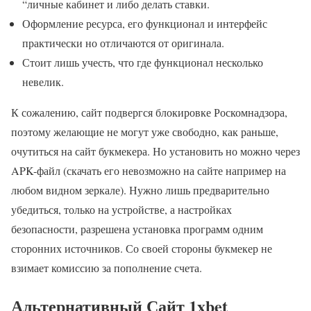
“личные кабинет и либо делать ставки.
Оформление ресурса, его функционал и интерфейс
практически но отличаются от оригинала.
Стоит лишь учесть, что где функционал несколько
невелик.
К сожалению, сайт подвергся блокировке Роскомнадзора,
поэтому желающие не могут уже свободно, как раньше,
очутиться на сайт букмекера. Но установить но можно через
APK-файл (скачать его невозможно на сайте например на
любом видном зеркале). Нужно лишь предварительно
убедиться, только на устройстве, а настройках
безопасности, разрешена установка программ одним
сторонних источников. Со своей стороны букмекер не
взимает комиссию за пополнение счета.
Альтернативный Сайт 1xbet