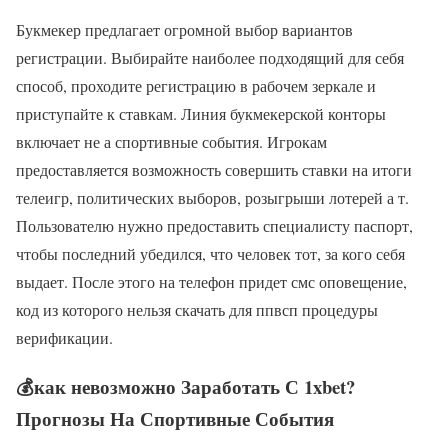
Букмекер предлагает огромной выбор вариантов
регистрации. Выбирайте наиболее подходящий для себя
способ, проходите регистрацию в рабочем зеркале и
приступайте к ставкам. Линия букмекерской конторы
включает не а спортивные события. Игрокам
предоставляется возможность совершить ставки на итоги
телеигр, политических выборов, розыгрыши лотерей а т.
Пользователю нужно предоставить специалисту паспорт,
чтобы последний убедился, что человек тот, за кого себя
выдает. После этого на телефон придет смс оповещение,
код из которого нельзя скачать для ппвсп процедуры
верификации.
💰как невозможно Заработать С 1xbet?
Прогнозы На Спортивные События