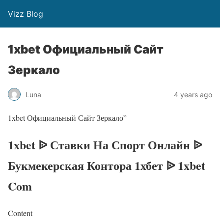
Vizz Blog
1xbet Официальный Сайт
Зеркало
Luna
4 years ago
1xbet Официальный Сайт Зеркало”
1xbet ᐉ Ставки На Спорт Онлайн ᐉ
Букмекерская Контора 1хбет ᐉ 1xbet
Com
Content