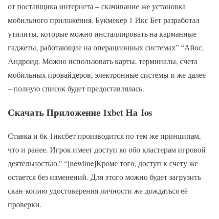
от поставщика интернета – скачивание же установка
мобильного приложения. Букмекер 1 Икс Бет разработал
утилиты, которые можно инсталлировать на карманные
гаджеты, работающие на операционных системах” “Айос,
Андроид. Можно использовать карты, терминалы, счета
мобильных провайдеров, электронные системы и же далее
– полную список будет предоставлялась.
Скачать Приложение 1xbet На Ios
Ставка и бк 1иксбет производится по тем же принципам,
что и ранее. Игрок имеет доступ ко обо кластерам игровой
деятельностью.” “[newline]Кроме того, доступ к счету же
остается без изменений. Для этого можно будет загрузить
скан-копию удостоверения личности же дождаться её
проверки.