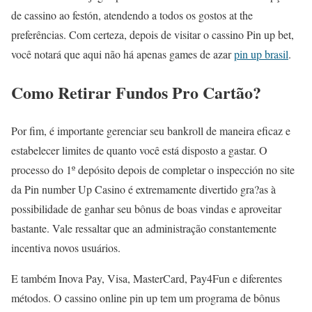
de cassino ao festón, atendendo a todos os gostos at the
preferências. Com certeza, depois de visitar o cassino Pin up bet,
você notará que aqui não há apenas games de azar
pin up brasil
.
Como Retirar Fundos Pro Cartão?
Por fim, é importante gerenciar seu bankroll de maneira eficaz e
estabelecer limites de quanto você está disposto a gastar. O
processo do 1º depósito depois de completar o inspección no site
da Pin number Up Casino é extremamente divertido gra?as à
possibilidade de ganhar seu bônus de boas vindas e aproveitar
bastante. Vale ressaltar que an administração constantemente
incentiva novos usuários.
E também Inova Pay, Visa, MasterCard, Pay4Fun e diferentes
métodos. O cassino online pin up tem um programa de bônus