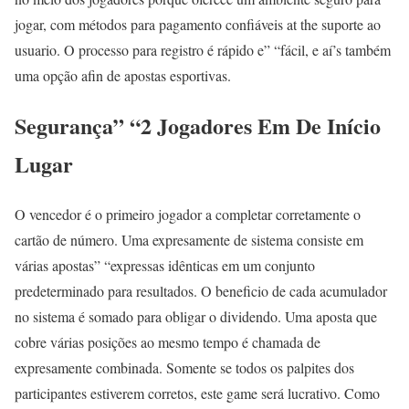
jogar, com métodos para pagamento confiáveis at the suporte ao
usuario. O processo para registro é rápido e” “fácil, e aí’s também
uma opção afin de apostas esportivas.
Segurança” “2 Jogadores Em De Início
Lugar
O vencedor é o primeiro jogador a completar corretamente o
cartão de número. Uma expresamente de sistema consiste em
várias apostas” “expressas idênticas em um conjunto
predeterminado para resultados. O beneficio de cada acumulador
no sistema é somado para obligar o dividendo. Uma aposta que
cobre várias posições ao mesmo tempo é chamada de
expresamente combinada. Somente se todos os palpites dos
participantes estiverem corretos, este game será lucrativo. Como