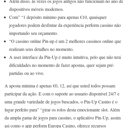
Além disso, às vezes os jogos antigos não funcionam no ano de
dispositivos móveis modernos.
Com” “1 depósito mínimo para apenas €10, quaisquer
jogadores podem desfrutar da experiência perform cassino não
importando seu orçamento.
“O cassino online Pin-up é um 2 melhores cassinos online que
realizam seus detalhes no momento.
A user interface da Pin-Up é muito intuitiva, pelo que não terá
dificuldades no momento de fazer apostas, quer sejam pré-
partidas ou ao vivo.
A aposta mínima é apenas €0, 12, así que usted todos possam
participar da ação. E com o suporte ao usuario disponível 24/7 e
uma grande variedade de jogos buscados, o Pin-Up Casino é o
lugar perfeito para” “girar os rolos desta emocionante slot. Além
da ampla gama de jogos para cassino, o aplicativo Pin-Up, assim
asi como o app perform Europa Casino, oferece recursos