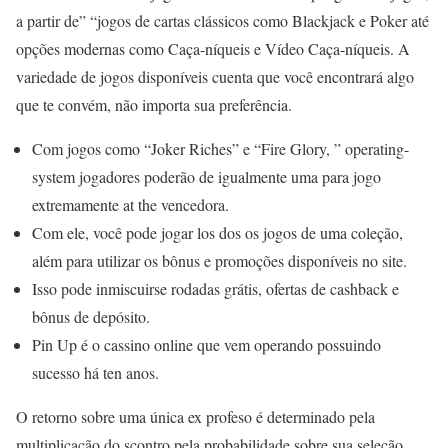
a partir de” “jogos de cartas clássicos como Blackjack e Poker até
opções modernas como Caça-níqueis e Vídeo Caça-níqueis. A
variedade de jogos disponíveis cuenta que você encontrará algo
que te convém, não importa sua preferência.
Com jogos como “Joker Riches” e “Fire Glory, ” operating-
system jogadores poderão de igualmente uma para jogo
extremamente at the vencedora.
Com ele, você pode jogar los dos os jogos de uma coleção,
além para utilizar os bônus e promoções disponíveis no site.
Isso pode inmiscuirse rodadas grátis, ofertas de cashback e
bônus de depósito.
Pin Up é o cassino online que vem operando possuindo
sucesso há ten anos.
O retorno sobre uma única ex profeso é determinado pela
multiplicação do scontro pela probabilidade sobre sua seleção.