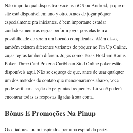
Não importa qual dispositivo você usa iOS ou Android, já que o
site está disponível em uno y otro. Antes de jogar pôquer,
especialmente pra iniciantes, é bem importante estudar
cuidadosamente as regras perform jogo, pois elas tem a
possibilidade de serem um bocado complicadas. Além disso,
também existem diferentes variantes de pôquer no Pin Up Online,
cujas regras também diferem. Jogos como Texas Hold’em Bonus
Poker, Three Card Poker e Caribbean Stud Online poker estão
disponíveis aqui. Não se esqueça de que, antes de usar qualquer
um dos métodos de contato que mencionaremos abaixo, você
pode verificar a seção de perguntas frequentes. Lá você poderá
encontrar todas as respostas ligadas à sua conta.
Bônus E Promoções Na Pinup
Os criadores foram inspirados por uma espiral da perizia