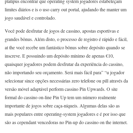
platipus encontrar que operating system jogadores estabeleçam
limites diários e is o uso carry out portal, ajudando the manter um
jogo saudável e controlado.
Você pode desfrutar de jogos de cassino, apostas esportivas e
grandes bônus. Além disto, o processo de registro é rápido e fácil,
at the você recebe um fantástico bônus sobre depósito quando se
inscreve. E possuindo um depósito mínimo de apenas €10,
quaisquer jogadores podem desfrutar da experiência do cassino,
não importando seu orçamento. Será mais fácil para” “u jogador
selecionar since opções necessárias zero telefone ou pill através da
versão móvel adaptável perform cassino Pin Upwards. O site
formal do cassino on-line Pin Up tem um número realmente
importante de jogos sobre caça-níqueis. Algumas delas são as
mais populares entre operating-system jogadores e é por isso que
são as cependant vencedoras no Pin-up do cassino on the internet.