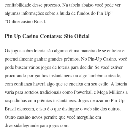
confiabilidade desse processo. Na tabela abaixo você pode ver
algumas informações sobre a huida de fundos do Pin-Up”
“Online casino Brasil.
Pin Up Casino Contarse: Site Oficial
Os jogos sobre loteria são alguma ótima maneira de se entreter e
potencialmente ganhar grandes prêmios. No Pin-Up Casino, você
pode buscar vários jogos de loteria para decidir. Se você’estiver
procurando por ganhos instantâneos ou algo também sorteado,
com confianza haverá algo que se encaixa em seu estilo. A loteria
varia para sorteios tradicionais como Powerball e Mega Millions a
raspadinhas com prêmios instantâneos. Jogos de azar no Pin-Up
Brasil oferecem, e isto é o que distingue o web site dos outros.
Outro cassino novos permite que você mergulhe em
diversidadegrande para jogos com.