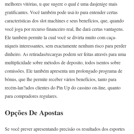
melhores vitórias, u que sugere o qual é uma dasjenige mais
gratificantes. Você também pode usá-lo para entender certas
características dos slot machines e seus benefícios, que, quando
você joga por recurso financeiro real, lhe dará certas vantagens.
Ele também permite la cual você se divirta muito com caça-
níqueis interessantes, sem exactamente nenhum risco para perder
dinheiro. As retiradas/recargas podem ser feitas através para uma
multiplicidade sobre métodos de deposito, todos isentos sobre
comissões. Ele também apresenta um prolongado programa de
bônus, que lhe permite receber vários benefícios, tanto para
recém-lan?ados clientes do Pin Up do cassino on-line, quanto
para compradores regulares.
Opções De Apostas
Se você prever apresentando precisão os resultados dos esportes