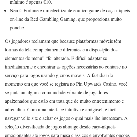
mínimo é apenas €10.
Nero’s Fortune é um electrizante e único game de caça-níqueis
on-line da Red Gambling Gaming, que proporciona muito
ponche.
Os jogadores reclamam que because plataformas móveis têm
formas de tela completamente diferentes e a disposição dos
elementos do menu” “foi alterada. É difícil adaptar-se
imediatamente e encontrar as opções necessárias ao contarse no
serviço para jogos usando gizmos móveis. A fastidiar do
momento em que você se registra no Pin Upwards Casino, você
se junta an alguma comunidade vibrante de jogadores
apaixonados que estão em trata que de muito entretenimento e
adrenalina. Com uma interface intuitiva e amigável, é fácil
navegar vello site e achar os jogos o qual mais lhe interessam. A
seleção diversificada de jogos abrange desde caça-níqueis
emocionantes até jogos para mesa clássicos e envolventes opções