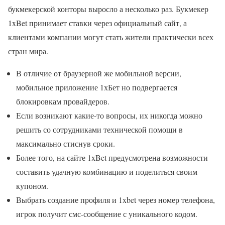
букмекерской конторы выросло а несколько раз. Букмекер
1xBet принимает ставки через официальный сайт, а
клиентами компании могут стать жители практически всех
стран мира.
В отличие от браузерной же мобильной версии,
мобильное приложение 1хБет но подвергается
блокировкам провайдеров.
Если возникают какие-то вопросы, их никогда можно
решить со сотрудниками технической помощи в
максимально стиснув сроки.
Более того, на сайте 1xBet предусмотрена возможности
составить удачную комбинацию и поделиться своим
купоном.
Выбрать создание профиля и 1xbet через номер телефона,
игрок получит смс-сообщение с уникального кодом.