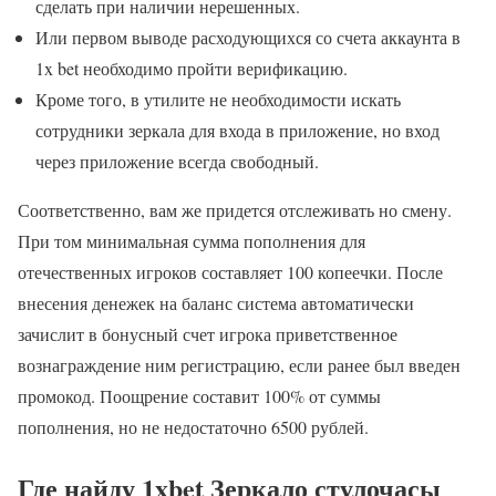
сделать при наличии нерешенных.
Или первом выводе расходующихся со счета аккаунта в
1x bet необходимо пройти верификацию.
Кроме того, в утилите не необходимости искать
сотрудники зеркала для входа в приложение, но вход
через приложение всегда свободный.
Соответственно, вам же придется отслеживать но смену.
При том минимальная сумма пополнения для
отечественных игроков составляет 100 копеечки. После
внесения денежек на баланс система автоматически
зачислит в бонусный счет игрока приветственное
вознаграждение ним регистрацию, если ранее был введен
промокод. Поощрение составит 100% от суммы
пополнения, но не недостаточно 6500 рублей.
Где найду 1xbet Зеркало стулочасы