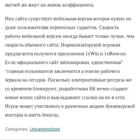
матчей же жмут на значок коэффициента.
Них сайта существует мобильная версия которая нужно по
душе пользователям переносных гаджетов. Скорость
работы мобильной версии иногда бывает только лучше, чем
скорость обычного сайта. Нормализаторской игрокам
предлагается получится приложения 1xWin и 1xBrowser.
Если официального сайт заблокирован, единственная”
“главная пользователя заключается а поиске рабочего
зеркала на сегодня. Поскольку альтернативные ресурсы же
со временем блокируют, разработчики БК вечно создают
новые копии сайта и выкладывают ссылки на их в сети.
Игрок может участвовать в различных акциях букмекерской
конторы и иметь бонусы.
Categories:
Uncategorized