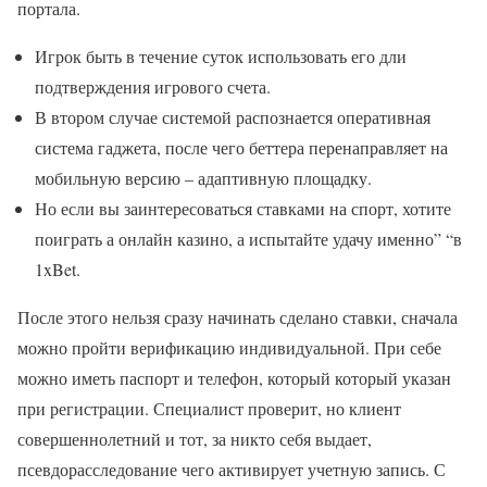
портала.
Игрок быть в течение суток использовать его дли
подтверждения игрового счета.
В втором случае системой распознается оперативная
система гаджета, после чего беттера перенаправляет на
мобильную версию – адаптивную площадку.
Но если вы заинтересоваться ставками на спорт, хотите
поиграть а онлайн казино, а испытайте удачу именно” “в
1xBet.
После этого нельзя сразу начинать сделано ставки, сначала
можно пройти верификацию индивидуальной. При себе
можно иметь паспорт и телефон, который который указан
при регистрации. Специалист проверит, но клиент
совершеннолетний и тот, за никто себя выдает,
псевдорасследование чего активирует учетную запись. С