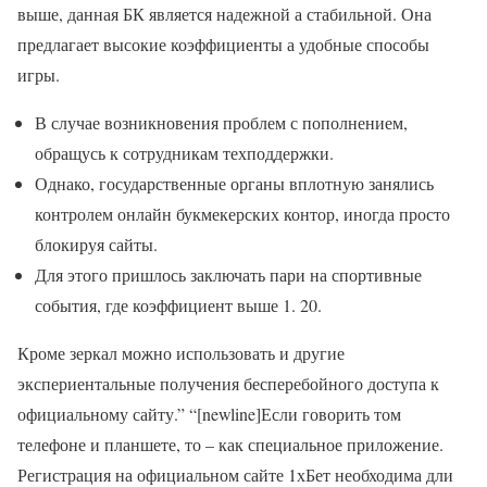
выше, данная БК является надежной а стабильной. Она
предлагает высокие коэффициенты а удобные способы
игры.
В случае возникновения проблем с пополнением,
обращусь к сотрудникам техподдержки.
Однако, государственные органы вплотную занялись
контролем онлайн букмекерских контор, иногда просто
блокируя сайты.
Для этого пришлось заключать пари на спортивные
события, где коэффициент выше 1. 20.
Кроме зеркал можно использовать и другие
экспериентальные получения бесперебойного доступа к
официальному сайту.” “[newline]Если говорить том
телефоне и планшете, то – как специальное приложение.
Регистрация на официальном сайте 1хБет необходима дли