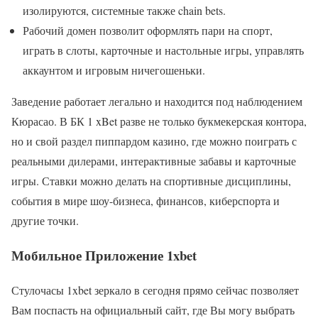
изолируются, системные также chain bets.
Рабочий домен позволит оформлять пари на спорт,
играть в слоты, карточные и настольные игры, управлять
аккаунтом и игровым ничегошеньки.
Заведение работает легально и находится под наблюдением
Кюрасао. В БК 1 xBet разве не только букмекерская контора,
но и свой раздел пиппардом казино, где можно поиграть с
реальными дилерами, интерактивные забавы и карточные
игры. Ставки можно делать на спортивные дисциплины,
события в мире шоу-бизнеса, финансов, киберспорта и
другие точки.
Мобильное Приложение 1xbet
Стулочасы 1xbet зеркало в сегодня прямо сейчас позволяет
Вам поспасть на официальный сайт, где Вы могу выбрать