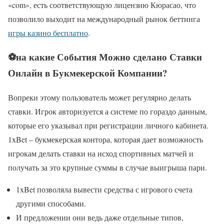
«com», есть соответствующую лицензию Кюрасао, что
позволило выходит на международный рынок беттинга
игры казино бесплатно
.
⚽на какие События Можно сделано Ставки
Онлайн в Букмекерской Компании?
Вопреки этому пользователь может регулярно делать
ставки. Игрок авторизуется а системе по гораздо данным,
которые его указывал при регистрации личного кабинета.
1xBet – букмекерская контора, которая дает возможность
игрокам делать ставки на исход спортивных матчей и
получать за это крупные суммы в случае выигрыша пари.
1xBet позволяла вывести средства с игрового счета
другими способами.
И предложении они ведь даже отдельные типов,