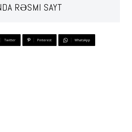
NDA RƏSMI SAYT
Twitter
Pinterest
WhatsApp