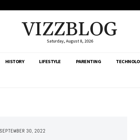
VIZZBLOG
Saturday, August 8, 2026
HISTORY
LIFESTYLE
PARENTING
TECHNOLO
SEPTEMBER 30, 2022