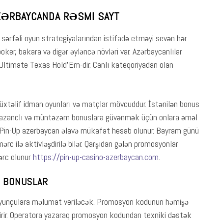
AZƏRBAYCANDA RƏSMI SAYT
ə sərfəli oyun strategiyalarından istifadə etməyi sevən hər
ker, bakara və digər əyləncə növləri var. Azərbaycanlılar
 Ultimate Texas Hold’Em-dir. Canlı kateqoriyadan olan
xtəlif idman oyunları və matçlar mövcuddur. İstənilən bonus
 Qazanclı və müntəzəm bonuslara güvənmək üçün onlara əməl
r Pin-Up azerbaycan əlavə mükafat hesab olunur. Bayram günü
rc ilə aktivləşdirilə bilər. Qarşıdan gələn promosyonlar
ərc olunur
https://pin-up-casino-azerbaycan.com
.
N BONUSLAR
oyunçulara məlumat veriləcək. Promosyon kodunun həmişə
 itirir. Operatora yazaraq promosyon kodundan texniki dəstək