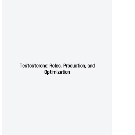
Testosterone: Roles, Production, and
Optimization