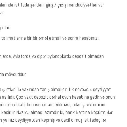
ərində istifadə şərtləri, giriş / çıxış məhdudiyyətləri var,
ər.
 olar.
əlimatlarına bir-bir əməl etməli və sonra hesabınızı
unlarda, Aviatorda və digər əyləncələrdə depozit olmadan
ında mövcuddur.
ərtləri ilə yaxından tanış olmalıdır. İlk növbədə, qeydiyyat
 asılıdır. Çox vaxt depozit dərhal oyun hesabına gedir və onun
nun müraciəti, bonusun mərc edilməsi, ödəniş sisteminin
keçirilir. Nəzərə almaq lazımdır ki, bank kartına köçürmələr
am yalnız qeydiyyatdan keçmiş və daxil olmuş istifadəçilər