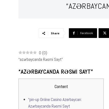
“AZƏRBAYCA
Facebook
Share
0
(
0
)
“azərbaycanda Rəsmi Sayt”
“AZƏRBAYCANDA RƏSMI SAYT”
Content
“pin-up Online Casino Azerbaycan:
Azərbaycanda Rəsmi Sayt