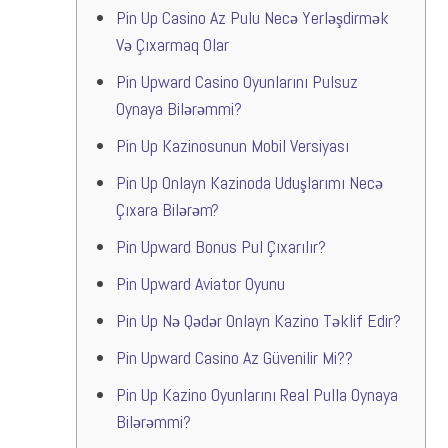
Pin Up Casino Az Pulu Necə Yerləşdirmək
Və Çıxarmaq Olar
Pin Upward Casino Oyunlarını Pulsuz
Oynaya Bilərəmmi?
Pin Up Kazinosunun Mobil Versiyası
Pin Up Onlayn Kazinoda Uduşlarımı Necə
Çıxara Bilərəm?
Pin Upward Bonus Pul Çıxarılır?
Pin Upward Aviator Oyunu
Pin Up Nə Qədər Onlayn Kazino Təklif Edir?
Pin Upward Casino Az Güvenilir Mi??
Pin Up Kazino Oyunlarını Real Pulla Oynaya
Bilərəmmi?