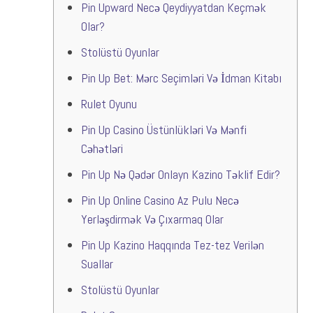
Pin Upward Necə Qeydiyyatdan Keçmək
Olar?
Stolüstü Oyunlar
Pin Up Bet: Mərc Seçimləri Və İdman Kitabı
Rulet Oyunu
Pin Up Casino Üstünlükləri Və Mənfi
Cəhətləri
Pin Up Nə Qədər Onlayn Kazino Təklif Edir?
Pin Up Online Casino Az Pulu Necə
Yerləşdirmək Və Çıxarmaq Olar
Pin Up Kazino Haqqında Tez-tez Verilən
Suallar
Stolüstü Oyunlar