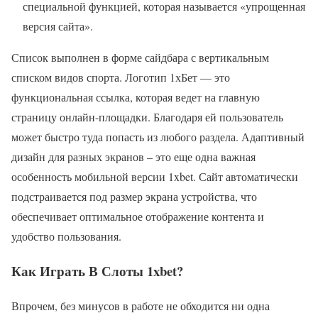
специальной функцией, которая называется «упрощенная
версия сайта».
Список выполнен в форме сайдбара с вертикальным
списком видов спорта. Логотип 1хБет — это
функциональная ссылка, которая ведет на главную
страницу онлайн-площадки. Благодаря ей пользователь
может быстро туда попасть из любого раздела. Адаптивный
дизайн для разных экранов – это еще одна важная
особенность мобильной версии 1xbet. Сайт автоматически
подстраивается под размер экрана устройства, что
обеспечивает оптимальное отображение контента и
удобство пользования.
Как Играть В Слоты 1xbet?
Впрочем, без минусов в работе не обходится ни одна