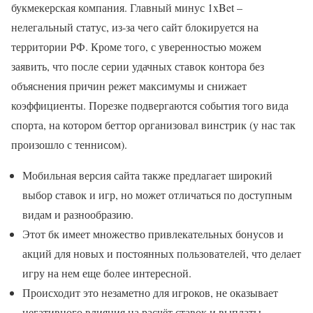
букмекерская компания. Главный минус 1xBet –
нелегальный статус, из-за чего сайт блокируется на
территории РФ. Кроме того, с уверенностью можем
заявить, что после серии удачных ставок контора без
объяснения причин режет максимумы и снижает
коэффициенты. Порезке подвергаются события того вида
спорта, на котором беттор организовал винстрик (у нас так
произошло с теннисом).
Мобильная версия сайта также предлагает широкий
выбор ставок и игр, но может отличаться по доступным
видам и разнообразию.
Этот бк имеет множество привлекательных бонусов и
акций для новых и постоянных пользователей, что делает
игру на нем еще более интересной.
Происходит это незаметно для игроков, не оказывает
негативного влияния на расчёт ставок и выплаты