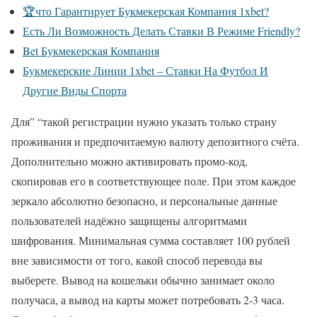
🏆что Гарантирует Букмекерская Компания 1xbet?
Есть Ли Возможность Делать Ставки В Режиме Friendly?
Bet Букмекерская Компания
Букмекерские Линии 1xbet – Ставки На Футбол И
Другие Виды Спорта
Для” “такой регистрации нужно указать только страну
проживания и предпочитаемую валюту депозитного счёта.
Дополнительно можно активировать промо-код,
скопировав его в соответствующее поле. При этом каждое
зеркало абсолютно безопасно, и персональные данные
пользователей надёжно защищены алгоритмами
шифрования. Минимальная сумма составляет 100 рублей
вне зависимости от того, какой способ перевода вы
выберете. Вывод на кошельки обычно занимает около
получаса, а вывод на карты может потребовать 2-3 часа.