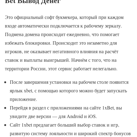
Bet Вывод Денег
Это официальный софт букмекера, который при каждом
входе автоматически подключается к рабочему зеркалу.
Подмена домена происходит ежедневно, что помогает
избежать блокировки. Происходит это незаметно для
игроков, не оказывает негативного влияния на расчёт
ставок и выплаты выигрышей. Начнём с того, что на
территории России, этот сервис работает нелегально.
После завершения установки на рабочем столе появится
ярлык xbet, с помощью которого можно будет запускать
приложение.
Перейдя в раздел с приложениями на сайте 1xBet, вы
увидите две версии — для Android и iOS.
Сайт 1xbet предлагает больший выбор ставок и игр,
развитую систему лояльности и широкий спектр бонусов