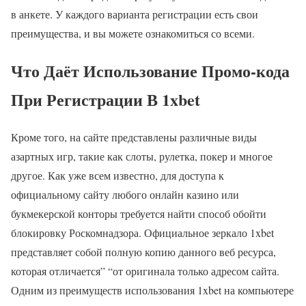
в анкете. У каждого варианта регистрации есть свои
преимущества, и вы можете ознакомиться со всеми.
Что Даёт Использование Промо-кода
При Регистрации В 1xbet
Кроме того, на сайте представлены различные виды
азартных игр, такие как слоты, рулетка, покер и многое
другое. Как уже всем известно, для доступа к
официальному сайту любого онлайн казино или
букмекерской конторы требуется найти способ обойти
блокировку Роскомнадзора. Официальное зеркало 1xbet
представляет собой полную копию данного веб ресурса,
которая отличается” “от оригинала только адресом сайта.
Одним из преимуществ использования 1xbet на компьютере