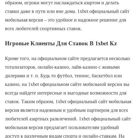
образом, игроки могут наслаждаться азартом и делать
ставки даже в пути или вне дома. 1xbet официальный сайт
мобильная версия – это удобное и надежное решение для
всех любителей спортивных ставок.
Игровые Клиенты Для Ставок В 1xbet Kz
Кроме того, на официальном сайте предлагается несколько
тотализаторов, онлайн-казино, лайв-казино с живыми
дилерами и т. п. Будь то футбол, теннис, баскетбол или
казино, на 1xbet официальном сайте мобильной версии вы
всегда найдете интересные и выгодные возможности для
ставок. Таким образом, 1xbet официальный сайт мобильная
версия является надежным и удобным партнером для всех
любителей азартных развлечений. 1xbet официальный сайт
мобильная версия предлагает пользователям удобный
доступ к различным видам спорта и онлайн-ставкам. На