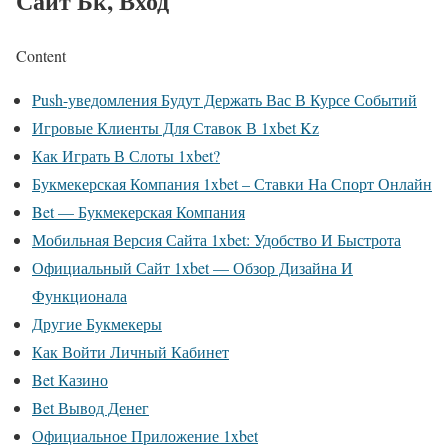
Сайт Бк, Вход
Content
Push-уведомления Будут Держать Вас В Курсе Событий
Игровые Клиенты Для Ставок В 1xbet Kz
Как Играть В Слоты 1xbet?
Букмекерская Компания 1xbet – Ставки На Спорт Онлайн
Bet — Букмекерская Компания
Мобильная Версия Сайта 1xbet: Удобство И Быстрота
Официальный Сайт 1xbet — Обзор Дизайна И
Функционала
Другие Букмекеры
Как Войти Личный Кабинет
Bet Казино
Bet Вывод Денег
Официальное Приложение 1xbet