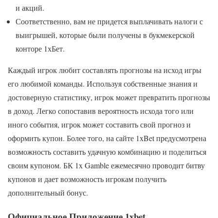
и акций.
Соответственно, вам не придется выплачивать налоги с
выигрышей, которые были получены в букмекерской
конторе 1хБет.
Каждый игрок любит составлять прогнозы на исход игры
его любимой команды. Используя собственные знания и
достоверную статистику, игрок может превратить прогнозы
в доход. Легко сопоставив вероятность исхода того или
иного события, игрок может составить свой прогноз и
оформить купон. Более того, на сайте 1xBet предусмотрена
возможность составить удачную комбинацию и поделиться
своим купоном. БК 1x Gamble ежемесячно проводит битву
купонов и дает возможность игрокам получить
дополнительный бонус.
Официальное Приложение 1xbet