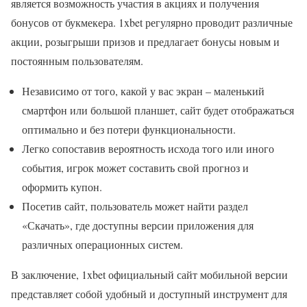
является возможность участия в акциях и получения
бонусов от букмекера. 1xbet регулярно проводит различные
акции, розыгрыши призов и предлагает бонусы новым и
постоянным пользователям.
Независимо от того, какой у вас экран – маленький
смартфон или большой планшет, сайт будет отображаться
оптимально и без потери функциональности.
Легко сопоставив вероятность исхода того или иного
события, игрок может составить свой прогноз и
оформить купон.
Посетив сайт, пользователь может найти раздел
«Скачать», где доступны версии приложения для
различных операционных систем.
В заключение, 1xbet официальный сайт мобильной версии
представляет собой удобный и доступный инструмент для