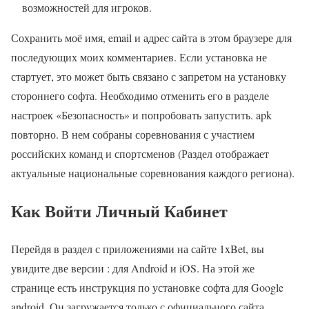
возможностей для игроков.
Сохранить моё имя, email и адрес сайта в этом браузере для
последующих моих комментариев. Если установка не
стартует, это может быть связано с запретом на установку
стороннего софта. Необходимо отменить его в разделе
настроек «Безопасность» и попробовать запустить. apk
повторно. В нем собраны соревнования с участием
российских команд и спортсменов (Раздел отображает
актуальные национальные соревнования каждого региона).
Как Войти Личный Кабинет
Перейдя в раздел с приложениями на сайте 1xBet, вы
увидите две версии : для Android и iOS. На этой же
странице есть инструкция по установке софта для Google
android. Он загружается только с официального сайта