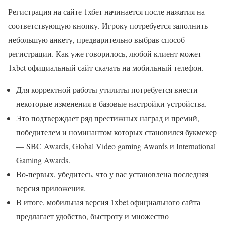
Регистрация на сайте 1хбет начинается после нажатия на
соответствующую кнопку. Игроку потребуется заполнить
небольшую анкету, предварительно выбрав способ
регистрации. Как уже говорилось, любой клиент может
1xbet официальный сайт скачать на мобильный телефон.
Для корректной работы утилиты потребуется внести
некоторые изменения в базовые настройки устройства.
Это подтверждает ряд престижных наград и премий,
победителем и номинантом которых становился букмекер
— SBC Awards, Global Video gaming Awards и International
Gaming Awards.
Во-первых, убедитесь, что у вас установлена последняя
версия приложения.
В итоге, мобильная версия 1xbet официального сайта
предлагает удобство, быстроту и множество