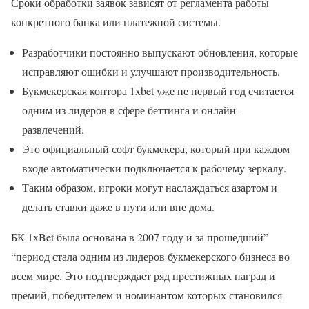
Сроки обработки заявок зависят от регламента работы
конкретного банка или платежной системы.
Разработчики постоянно выпускают обновления, которые
исправляют ошибки и улучшают производительность.
Букмекерская контора 1xbet уже не первый год считается
одним из лидеров в сфере беттинга и онлайн-
развлечений.
Это официальный софт букмекера, который при каждом
входе автоматически подключается к рабочему зеркалу.
Таким образом, игроки могут наслаждаться азартом и
делать ставки даже в пути или вне дома.
БК 1xBet была основана в 2007 году и за прошедший”
“период стала одним из лидеров букмекерского бизнеса во
всем мире. Это подтверждает ряд престижных наград и
премий, победителем и номинантом которых становился