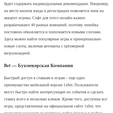
будет содержать индивидуальные рекомендации. Например,
на месте кнопок входа и регистрации появляется линк на
аккаунт игрока. Софт для этого онлайн-казино
разрабатывают 40 разных компаний, поэтому линейка
постоянно обновляется и пополняется новыми слотами.
Здесь можно найти популярные игры и принципиально
новые слоты, включая автоматы с трёхмерной
визуализацией.
Bet — Букмекерская Компания
Быстрый доступ к ставкам и играм – еще одно
преимущество мобильной версии 1xbet. Пользователи
могут быстро найти интересующие их события и сделать
ставку всего в несколько кликов. Кроме того, доступны все
игры, представленные на официальном сайте 1xbet, что
позволяет насладиться азартом в любое время и в любом