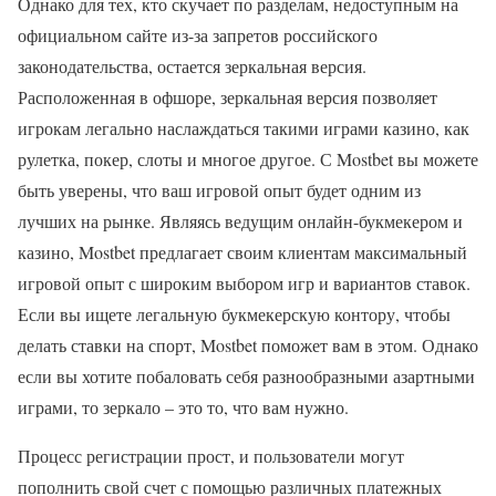
Однако для тех, кто скучает по разделам, недоступным на
официальном сайте из-за запретов российского
законодательства, остается зеркальная версия.
Расположенная в офшоре, зеркальная версия позволяет
игрокам легально наслаждаться такими играми казино, как
рулетка, покер, слоты и многое другое. С Mostbet вы можете
быть уверены, что ваш игровой опыт будет одним из
лучших на рынке. Являясь ведущим онлайн-букмекером и
казино, Mostbet предлагает своим клиентам максимальный
игровой опыт с широким выбором игр и вариантов ставок.
Если вы ищете легальную букмекерскую контору, чтобы
делать ставки на спорт, Mostbet поможет вам в этом. Однако
если вы хотите побаловать себя разнообразными азартными
играми, то зеркало – это то, что вам нужно.
Процесс регистрации прост, и пользователи могут
пополнить свой счет с помощью различных платежных