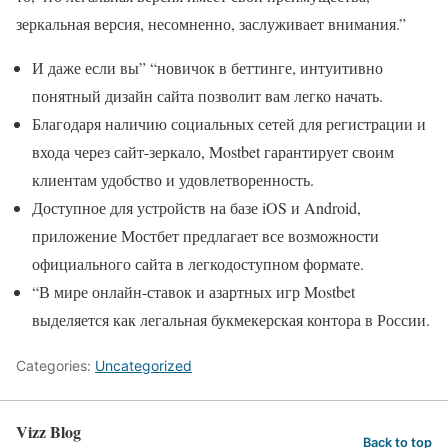
зеркальная версия, несомненно, заслуживает внимания.”
И даже если вы” “новичок в беттинге, интуитивно
понятный дизайн сайта позволит вам легко начать.
Благодаря наличию социальных сетей для регистрации и
входа через сайт-зеркало, Mostbet гарантирует своим
клиентам удобство и удовлетворенность.
Доступное для устройств на базе iOS и Android,
приложение Мостбет предлагает все возможности
официального сайта в легкодоступном формате.
“В мире онлайн-ставок и азартных игр Mostbet
выделяется как легальная букмекерская контора в России.
Categories:
Uncategorized
Vizz Blog
Back to top