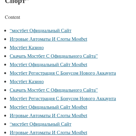
Спорт”
Content
“мостбет Официальный Сайт
Игровые Автоматы И Слоты Mostbet
Мостбет Казино
Скачать Мостбет С Официального Сайта”
Мостбет Официальный Сайт Mostbet
Мостбет Регистрация С Бонусом Нового Аккаунта
Мостбет Казино
Скачать Мостбет С Официального Сайта”
Мостбет Регистрация С Бонусом Нового Аккаунта
Мостбет Официальный Сайт Mostbet
Игровые Автоматы И Слоты Mostbet
“мостбет Официальный Сайт
Игровые Автоматы И Слоты Mostbet