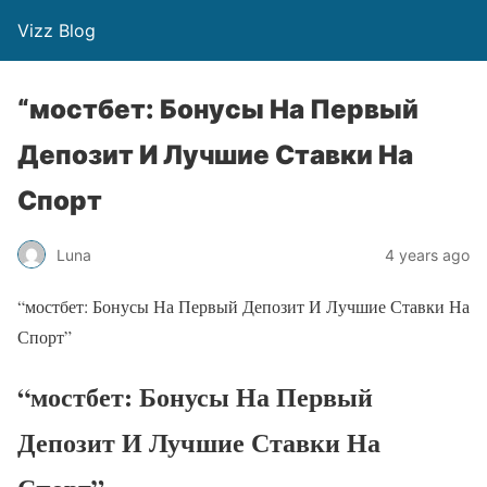
Vizz Blog
“мостбет: Бонусы На Первый
Депозит И Лучшие Ставки На
Спорт
Luna
4 years ago
“мостбет: Бонусы На Первый Депозит И Лучшие Ставки На
Спорт”
“мостбет: Бонусы На Первый
Депозит И Лучшие Ставки На