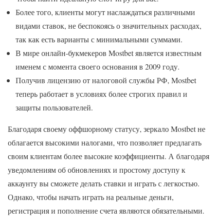
Более того, клиенты могут наслаждаться различными
видами ставок, не беспокоясь о значительных расходах,
так как есть варианты с минимальными суммами.
В мире онлайн-букмекеров Mostbet является известным
именем с момента своего основания в 2009 году.
Получив лицензию от налоговой службы РФ, Mostbet
теперь работает в условиях более строгих правил и
защиты пользователей.
Благодаря своему оффшорному статусу, зеркало Mostbet не
облагается высокими налогами, что позволяет предлагать
своим клиентам более высокие коэффициенты. А благодаря
уведомлениям об обновлениях и простому доступу к
аккаунту вы сможете делать ставки и играть с легкостью.
Однако, чтобы начать играть на реальные деньги,
регистрация и пополнение счета являются обязательными.