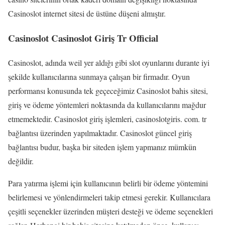
Casinoslot internet sitesi de üstüne düşeni almıştır.
Casinoslot Casinoslot Giriş Tr Official
Casinoslot, adında weil yer aldığı gibi slot oyunlarını durante iyi
şekilde kullanıcılarına sunmaya çalışan bir firmadır. Oyun
performansı konusunda tek geçeceğimiz Casinoslot bahis sitesi,
giriş ve ödeme yöntemleri noktasında da kullanıcılarını mağdur
etmemektedir. Casinoslot giriş işlemleri, casinoslotgiris. com. tr
bağlantısı üzerinden yapılmaktadır. Casinoslot güncel giriş
bağlantısı budur, başka bir siteden işlem yapmanız mümkün
değildir.
Para yatırma işlemi için kullanıcının belirli bir ödeme yöntemini
belirlemesi ve yönlendirmeleri takip etmesi gerekir. Kullanıcılara
çeşitli seçenekler üzerinden müşteri desteği ve ödeme seçenekleri