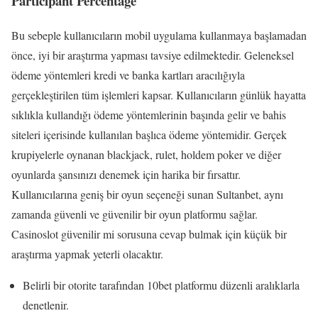
Participant Percentage
Bu sebeple kullanıcıların mobil uygulama kullanmaya başlamadan
önce, iyi bir araştırma yapması tavsiye edilmektedir. Geleneksel
ödeme yöntemleri kredi ve banka kartları aracılığıyla
gerçekleştirilen tüm işlemleri kapsar. Kullanıcıların günlük hayatta
sıklıkla kullandığı ödeme yöntemlerinin başında gelir ve bahis
siteleri içerisinde kullanılan başlıca ödeme yöntemidir. Gerçek
krupiyelerle oynanan blackjack, rulet, holdem poker ve diğer
oyunlarda şansınızı denemek için harika bir fırsattır.
Kullanıcılarına geniş bir oyun seçeneği sunan Sultanbet, aynı
zamanda güvenli ve güvenilir bir oyun platformu sağlar.
Casinoslot güvenilir mi sorusuna cevap bulmak için küçük bir
araştırma yapmak yeterli olacaktır.
Belirli bir otorite tarafından 10bet platformu düzenli aralıklarla
denetlenir.