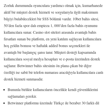
Zorluk durumunda oyunculara yardımcı olmak için, kumarhanede
aktif bir müşteri destek hizmeti ve sorgularıyla ilgili maksimum
bilgiyi bulabilecekleri bir SSS bölümü vardır. 10bet bahis sitesi,
50’den fazla spor dalı empieza 1, 000’den fazla bahis oyununu
kullanıcılara sunar. Casino slot siteleri arasında avantajlı bahis
fırsatları sunan bu platform, en yeni katılım sağlayan kullanıcılara
hoş geldin bonusu ve haftalık added bonus seçenekleri ile
avantajlı bir başlangıç şansı tanır. Müşteri desteği kapsamında
kullanıcılara sosyal medya hesapları ve e-posta üzerinden destek
sağlanır. Betwinner bahis sitesinin ön plana çıkan bir diğer
özelliği ise sabit bir telefon numarası aracılığıyla kullanıcılara canlı
destek hizmeti sunmasıdır.
Bununla birlikte kullanıcıların öncelikle kendi güvenliklerini
sağlamaları gerekir.
Betwinner platformu üzerinde Türkçe ile beraber 30 farklı dil