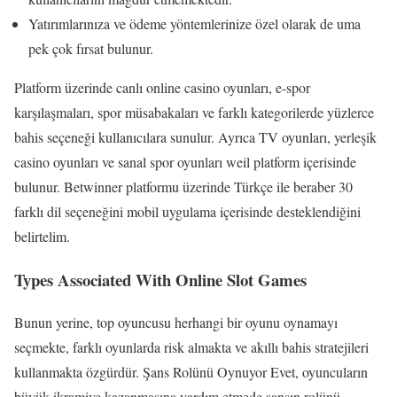
Yatırımlarınıza ve ödeme yöntemlerinize özel olarak de uma
pek çok fırsat bulunur.
Platform üzerinde canlı online casino oyunları, e-spor
karşılaşmaları, spor müsabakaları ve farklı kategorilerde yüzlerce
bahis seçeneği kullanıcılara sunulur. Ayrıca TV oyunları, yerleşik
casino oyunları ve sanal spor oyunları weil platform içerisinde
bulunur. Betwinner platformu üzerinde Türkçe ile beraber 30
farklı dil seçeneğini mobil uygulama içerisinde desteklendiğini
belirtelim.
Types Associated With Online Slot Games
Bunun yerine, top oyuncusu herhangi bir oyunu oynamayı
seçmekte, farklı oyunlarda risk almakta ve akıllı bahis stratejileri
kullanmakta özgürdür. Şans Rolünü Oynuyor Evet, oyuncuların
büyük ikramiye kazanmasına yardım etmede şansın rolünü