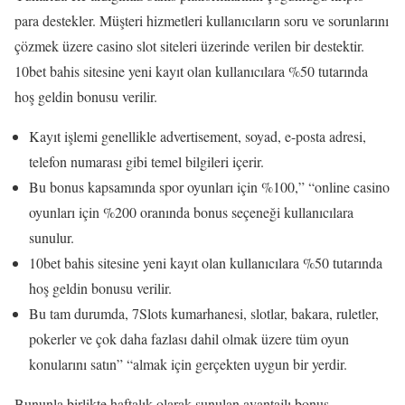
para destekler. Müşteri hizmetleri kullanıcıların soru ve sorunlarını
çözmek üzere casino slot siteleri üzerinde verilen bir destektir.
10bet bahis sitesine yeni kayıt olan kullanıcılara %50 tutarında
hoş geldin bonusu verilir.
Kayıt işlemi genellikle advertisement, soyad, e-posta adresi,
telefon numarası gibi temel bilgileri içerir.
Bu bonus kapsamında spor oyunları için %100,” “online casino
oyunları için %200 oranında bonus seçeneği kullanıcılara
sunulur.
10bet bahis sitesine yeni kayıt olan kullanıcılara %50 tutarında
hoş geldin bonusu verilir.
Bu tam durumda, 7Slots kumarhanesi, slotlar, bakara, ruletler,
pokerler ve çok daha fazlası dahil olmak üzere tüm oyun
konularını satın” “almak için gerçekten uygun bir yerdir.
Bununla birlikte haftalık olarak sunulan avantajlı bonus