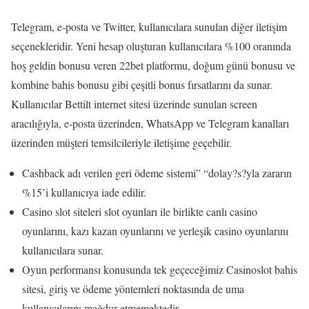
Telegram, e-posta ve Twitter, kullanıcılara sunulan diğer iletişim
seçenekleridir. Yeni hesap oluşturan kullanıcılara %100 oranında
hoş geldin bonusu veren 22bet platformu, doğum günü bonusu ve
kombine bahis bonusu gibi çeşitli bonus fırsatlarını da sunar.
Kullanıcılar Bettilt internet sitesi üzerinde sunulan screen
aracılığıyla, e-posta üzerinden, WhatsApp ve Telegram kanalları
üzerinden müşteri temsilcileriyle iletişime geçebilir.
Cashback adı verilen geri ödeme sistemi” “dolay?s?yla zararın
%15’i kullanıcıya iade edilir.
Casino slot siteleri slot oyunları ile birlikte canlı casino
oyunlarını, kazı kazan oyunlarını ve yerleşik casino oyunlarını
kullanıcılara sunar.
Oyun performansı konusunda tek geçeceğimiz Casinoslot bahis
sitesi, giriş ve ödeme yöntemleri noktasında de uma
kullanıcılarını mağdur etmemektedir.