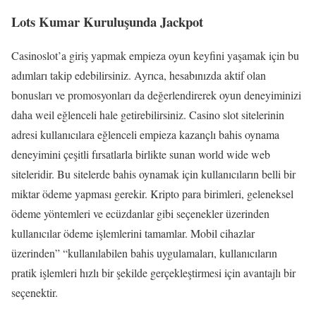
Lots Kumar Kuruluşunda Jackpot
Casinoslot’a giriş yapmak empieza oyun keyfini yaşamak için bu
adımları takip edebilirsiniz. Ayrıca, hesabınızda aktif olan
bonusları ve promosyonları da değerlendirerek oyun deneyiminizi
daha weil eğlenceli hale getirebilirsiniz. Casino slot sitelerinin
adresi kullanıcılara eğlenceli empieza kazançlı bahis oynama
deneyimini çeşitli fırsatlarla birlikte sunan world wide web
siteleridir. Bu sitelerde bahis oynamak için kullanıcıların belli bir
miktar ödeme yapması gerekir. Kripto para birimleri, geleneksel
ödeme yöntemleri ve ecüzdanlar gibi seçenekler üzerinden
kullanıcılar ödeme işlemlerini tamamlar. Mobil cihazlar
üzerinden” “kullanılabilen bahis uygulamaları, kullanıcıların
pratik işlemleri hızlı bir şekilde gerçekleştirmesi için avantajlı bir
seçenektir.