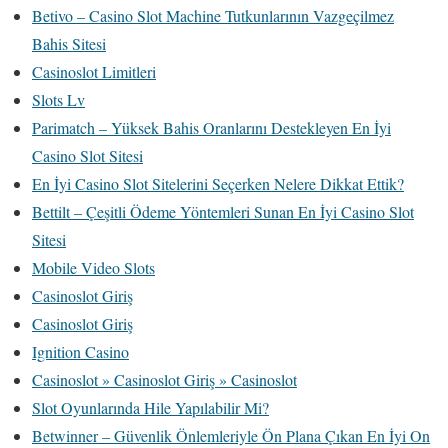
Betivo – Casino Slot Machine Tutkunlarının Vazgeçilmez
Bahis Sitesi
Casinoslot Limitleri
Slots Lv
Parimatch – Yüksek Bahis Oranlarını Destekleyen En İyi
Casino Slot Sitesi
En İyi Casino Slot Sitelerini Seçerken Nelere Dikkat Ettik?
Bettilt – Çeşitli Ödeme Yöntemleri Sunan En İyi Casino Slot
Sitesi
Mobile Video Slots
Casinoslot Giriş
Casinoslot Giriş
Ignition Casino
Casinoslot » Casinoslot Giriş » Casinoslot
Slot Oyunlarında Hile Yapılabilir Mi?
Betwinner – Güvenlik Önlemleriyle Ön Plana Çıkan En İyi On