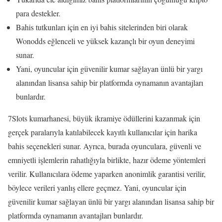
para destekler.
Bahis tutkunları için en iyi bahis sitelerinden biri olarak
Wonodds eğlenceli ve yüksek kazançlı bir oyun deneyimi
sunar.
Yani, oyuncular için güvenilir kumar sağlayan ünlü bir yargı
alanından lisansa sahip bir platformda oynamanın avantajları
bunlardır.
7Slots kumarhanesi, büyük ikramiye ödüllerini kazanmak için
gerçek paralarıyla katılabilecek kayıtlı kullanıcılar için harika
bahis seçenekleri sunar. Ayrıca, burada oyunculara, güvenli ve
emniyetli işlemlerin rahatlığıyla birlikte, hazır ödeme yöntemleri
verilir. Kullanıcılara ödeme yaparken anonimlik garantisi verilir,
böylece verileri yanlış ellere geçmez. Yani, oyuncular için
güvenilir kumar sağlayan ünlü bir yargı alanından lisansa sahip bir
platformda oynamanın avantajları bunlardır.