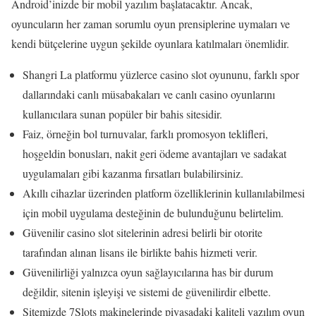
Android’inizde bir mobil yazılım başlatacaktır. Ancak,
oyuncuların her zaman sorumlu oyun prensiplerine uymaları ve
kendi bütçelerine uygun şekilde oyunlara katılmaları önemlidir.
Shangri La platformu yüzlerce casino slot oyununu, farklı spor
dallarındaki canlı müsabakaları ve canlı casino oyunlarını
kullanıcılara sunan popüler bir bahis sitesidir.
Faiz, örneğin bol turnuvalar, farklı promosyon teklifleri,
hoşgeldin bonusları, nakit geri ödeme avantajları ve sadakat
uygulamaları gibi kazanma fırsatları bulabilirsiniz.
Akıllı cihazlar üzerinden platform özelliklerinin kullanılabilmesi
için mobil uygulama desteğinin de bulunduğunu belirtelim.
Güvenilir casino slot sitelerinin adresi belirli bir otorite
tarafından alınan lisans ile birlikte bahis hizmeti verir.
Güvenilirliği yalnızca oyun sağlayıcılarına has bir durum
değildir, sitenin işleyişi ve sistemi de güvenilirdir elbette.
Sitemizde 7Slots makinelerinde piyasadaki kaliteli yazılım oyun