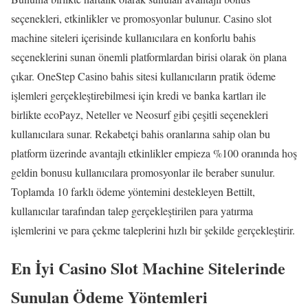
seçenekleri, etkinlikler ve promosyonlar bulunur. Casino slot
machine siteleri içerisinde kullanıcılara en konforlu bahis
seçeneklerini sunan önemli platformlardan birisi olarak ön plana
çıkar. OneStep Casino bahis sitesi kullanıcıların pratik ödeme
işlemleri gerçekleştirebilmesi için kredi ve banka kartları ile
birlikte ecoPayz, Neteller ve Neosurf gibi çeşitli seçenekleri
kullanıcılara sunar. Rekabetçi bahis oranlarına sahip olan bu
platform üzerinde avantajlı etkinlikler empieza %100 oranında hoş
geldin bonusu kullanıcılara promosyonlar ile beraber sunulur.
Toplamda 10 farklı ödeme yöntemini destekleyen Bettilt,
kullanıcılar tarafından talep gerçekleştirilen para yatırma
işlemlerini ve para çekme taleplerini hızlı bir şekilde gerçekleştirir.
En İyi Casino Slot Machine Sitelerinde
Sunulan Ödeme Yöntemleri