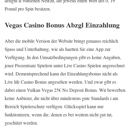
delight II vonseiten NetEnt, die jeweils einen Wert des 0, 19
Pound pro Spin besitzen.
Vegas Casino Bonus Abzgl Einzahlung
Aber die mobile Version der Website bringt genauso reichlich
Spass und Unterhaltung, wie als haetten Sie eine App zur
Verfügung. In den Umsatzbedingungen gibt es keine Angaben,
jener Prozentsatz Spielern unter Live Casino Spielen angerechnet
wird. Dementsprechend kann der Einzahlungsbonus nicht als
Live life Casino Bonus angesehen werden. Und zwar gibt es
dabei einen Vulkan Vegas 25€ No Deposit Bonus. Wir bewerben
keine Anbieter, die nicht über mindestens gute Standards i am
Bereich Spielerschutz verfügen. Glücksspiel kann nur
funktionieren, wenn die, denen es bei weitem nicht gut tut,
geschützt werden.