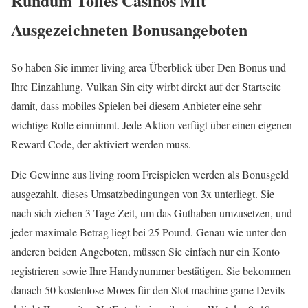
Rundum Tolles Casinos Mit
Ausgezeichneten Bonusangeboten
So haben Sie immer living area Überblick über Den Bonus und
Ihre Einzahlung. Vulkan Sin city wirbt direkt auf der Startseite
damit, dass mobiles Spielen bei diesem Anbieter eine sehr
wichtige Rolle einnimmt. Jede Aktion verfügt über einen eigenen
Reward Code, der aktiviert werden muss.
Die Gewinne aus living room Freispielen werden als Bonusgeld
ausgezahlt, dieses Umsatzbedingungen von 3x unterliegt. Sie
nach sich ziehen 3 Tage Zeit, um das Guthaben umzusetzen, und
jeder maximale Betrag liegt bei 25 Pound. Genau wie unter den
anderen beiden Angeboten, müssen Sie einfach nur ein Konto
registrieren sowie Ihre Handynummer bestätigen. Sie bekommen
danach 50 kostenlose Moves für den Slot machine game Devils