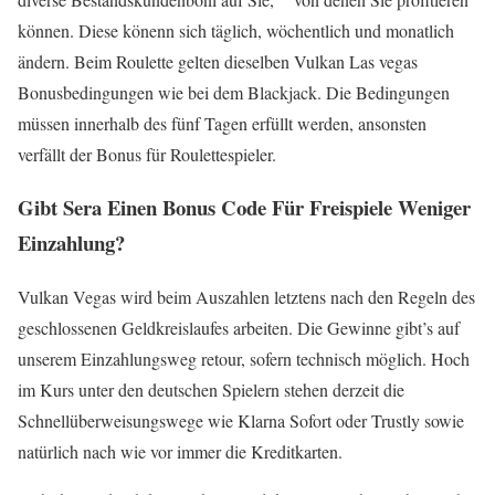
können. Diese könenn sich täglich, wöchentlich und monatlich
ändern. Beim Roulette gelten dieselben Vulkan Las vegas
Bonusbedingungen wie bei dem Blackjack. Die Bedingungen
müssen innerhalb des fünf Tagen erfüllt werden, ansonsten
verfällt der Bonus für Roulettespieler.
Gibt Sera Einen Bonus Code Für Freispiele Weniger
Einzahlung?
Vulkan Vegas wird beim Auszahlen letztens nach den Regeln des
geschlossenen Geldkreislaufes arbeiten. Die Gewinne gibt’s auf
unserem Einzahlungsweg retour, sofern technisch möglich. Hoch
im Kurs unter den deutschen Spielern stehen derzeit die
Schnellüberweisungswege wie Klarna Sofort oder Trustly sowie
natürlich nach wie vor immer die Kreditkarten.