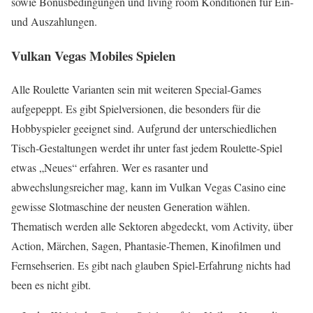
sowie Bonusbedingungen und living room Konditionen für Ein-
und Auszahlungen.
Vulkan Vegas Mobiles Spielen
Alle Roulette Varianten sein mit weiteren Special-Games
aufgepeppt. Es gibt Spielversionen, die besonders für die
Hobbyspieler geeignet sind. Aufgrund der unterschiedlichen
Tisch-Gestaltungen werdet ihr unter fast jedem Roulette-Spiel
etwas „Neues“ erfahren. Wer es rasanter und
abwechslungsreicher mag, kann im Vulkan Vegas Casino eine
gewisse Slotmaschine der neusten Generation wählen.
Thematisch werden alle Sektoren abgedeckt, vom Activity, über
Action, Märchen, Sagen, Phantasie-Themen, Kinofilmen und
Fernsehserien. Es gibt nach glauben Spiel-Erfahrung nichts had
been es nicht gibt.