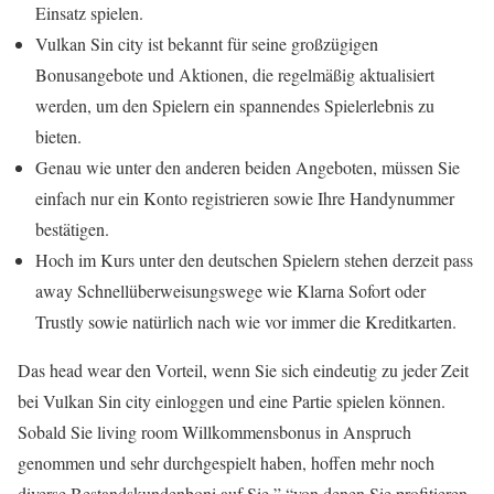
Einsatz spielen.
Vulkan Sin city ist bekannt für seine großzügigen
Bonusangebote und Aktionen, die regelmäßig aktualisiert
werden, um den Spielern ein spannendes Spielerlebnis zu
bieten.
Genau wie unter den anderen beiden Angeboten, müssen Sie
einfach nur ein Konto registrieren sowie Ihre Handynummer
bestätigen.
Hoch im Kurs unter den deutschen Spielern stehen derzeit pass
away Schnellüberweisungswege wie Klarna Sofort oder
Trustly sowie natürlich nach wie vor immer die Kreditkarten.
Das head wear den Vorteil, wenn Sie sich eindeutig zu jeder Zeit
bei Vulkan Sin city einloggen und eine Partie spielen können.
Sobald Sie living room Willkommensbonus in Anspruch
genommen und sehr durchgespielt haben, hoffen mehr noch
diverse Bestandskundenboni auf Sie,” “von denen Sie profitieren