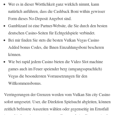
Wer es in dieser Wörtlichkeit ganz wirklich nimmt, kann
natürlich anführen, dass die Cashback Boni within gewisser
Form dieses No-Deposit Angebot sind.
Gamblizard ist eine Partner-Website, die Sie durch den besten
deutschen Casino-Seiten für Echtgeldspiele verbindet.
Bei mir finden Sie stets die besten Vulkan Vegas Casino
Added bonus Codes, die Ihnen Einzahlungsboni bescheren
können.
Wie bei rapid jedem Casino bieten die Video Slot machine
games auch im Feuer speiender berg (umgangssprachlich)
Vegas die besondersten Vorrausetzungen für den
Willkommensbonus.
Verringerungen der Grenzen werden vom Vulkan Sin city Casino
sofort umgesetzt. User, die Direktion Spielsucht abgleiten, können
zeitlich befristete Auszeiten wählen oder gegenseitig im Ernstfall