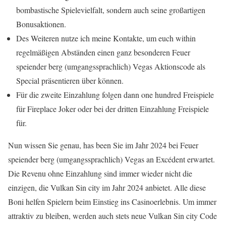
bombastische Spielevielfalt, sondern auch seine großartigen
Bonusaktionen.
Des Weiteren nutze ich meine Kontakte, um euch within
regelmäßigen Abständen einen ganz besonderen Feuer
speiender berg (umgangssprachlich) Vegas Aktionscode als
Special präsentieren über können.
Für die zweite Einzahlung folgen dann one hundred Freispiele
für Fireplace Joker oder bei der dritten Einzahlung Freispiele
für.
Nun wissen Sie genau, has been Sie im Jahr 2024 bei Feuer
speiender berg (umgangssprachlich) Vegas an Excédent erwartet.
Die Revenu ohne Einzahlung sind immer wieder nicht die
einzigen, die Vulkan Sin city im Jahr 2024 anbietet. Alle diese
Boni helfen Spielern beim Einstieg ins Casinoerlebnis. Um immer
attraktiv zu bleiben, werden auch stets neue Vulkan Sin city Code