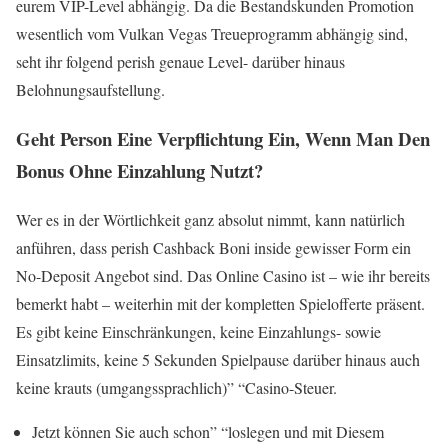
eurem VIP-Level abhängig. Da die Bestandskunden Promotion
wesentlich vom Vulkan Vegas Treueprogramm abhängig sind,
seht ihr folgend perish genaue Level- darüber hinaus
Belohnungsaufstellung.
Geht Person Eine Verpflichtung Ein, Wenn Man Den
Bonus Ohne Einzahlung Nutzt?
Wer es in der Wörtlichkeit ganz absolut nimmt, kann natürlich
anführen, dass perish Cashback Boni inside gewisser Form ein
No-Deposit Angebot sind. Das Online Casino ist – wie ihr bereits
bemerkt habt – weiterhin mit der kompletten Spielofferte präsent.
Es gibt keine Einschränkungen, keine Einzahlungs- sowie
Einsatzlimits, keine 5 Sekunden Spielpause darüber hinaus auch
keine krauts (umgangssprachlich)” “Casino-Steuer.
Jetzt können Sie auch schon” “loslegen und mit Diesem