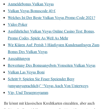
Anmeldebonus Vulkan Vegas
Vulkan Vegas Bonuscode 40 €
Welches Ist Der Beste Vulkan Vegas Promo Code 2021?
Video Poker
Ausführlicher Vulkan Vegas Online Casino Test: Bonus,
Promo Codes, Spiele As Well As Mehr
Wir Klären Auf: Perish 3 Häufigsten Kundenanfragen Zum
Bonus Des Vulkan Vegas
Auszahlungen
Bewertung Des Bonusangebots Vonseiten Vulkan Vegas
Vulkan Las Vegas Boni
Schritt 9: Spielen Sie Feuer Speiender Berg
(umgangssprachlich)” “Vegas Auch Von Unterwegs
Vip- Und Treueprogramm
Ihr könnt mit klassischen Kreditkarten einzahlen, aber auch