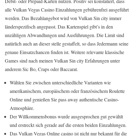
Debit- oder Prepaid-Karten nutzen. Positiv sei konstatiert, dass
alle Vulkan Vegas Casino Einzahlungen gebührenfrei ausgeführt
werden. Das Bezahlangebot wird von Vulkan Sin city immer
länderspezifisch angepasst. Das Kartenspiel gibt’s in den
unzähligen Abwandlungen und Ausführungen. Die Limit sind
natürlich auch an dieser stelle gestaffelt, so dass Jedermann seine
genaue Einsatzchancen finden ist. Weitere relevante klassische
Games sind nach meinen Vulkan Sin city Erfahrungen unter
anderem Sic Bo, Craps oder Baccarat.
Wählen Sie zwischen unterschiedliche Varianten wie
amerikanischem, europäischem oder französischem Roulette
Online und genießen Sie pass away authentische Casino-
Atmosphäre.
Der Willkommensbonus wurde ausgesprochen gut gewählt
und erstreckt sich gerade auf die ersten beiden Einzahlungen.
Das Vulkan Vegas Online casino ist nicht nur bekannt für die