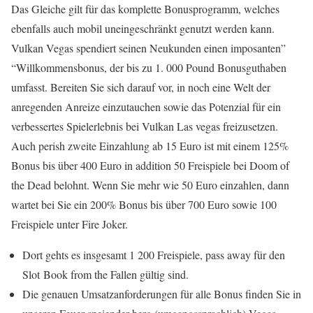
Das Gleiche gilt für das komplette Bonusprogramm, welches
ebenfalls auch mobil uneingeschränkt genutzt werden kann.
Vulkan Vegas spendiert seinen Neukunden einen imposanten”
“Willkommensbonus, der bis zu 1. 000 Pound Bonusguthaben
umfasst. Bereiten Sie sich darauf vor, in noch eine Welt der
anregenden Anreize einzutauchen sowie das Potenzial für ein
verbessertes Spielerlebnis bei Vulkan Las vegas freizusetzen.
Auch perish zweite Einzahlung ab 15 Euro ist mit einem 125%
Bonus bis über 400 Euro in addition 50 Freispiele bei Doom of
the Dead belohnt. Wenn Sie mehr wie 50 Euro einzahlen, dann
wartet bei Sie ein 200% Bonus bis über 700 Euro sowie 100
Freispiele unter Fire Joker.
Dort gehts es insgesamt 1 200 Freispiele, pass away für den
Slot Book from the Fallen gültig sind.
Die genauen Umsatzanforderungen für alle Bonus finden Sie in