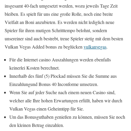
insgesamt 40-fach umgesetzt werden, wozu jeweils Tage Zeit
bleiben. Es spielt für uns eine große Rolle, noch eine breite
Vielfalt an Boni anzubieten. Es werden nicht lediglich neue
Spieler für ihren mutigen Schritttempo belohnt, sondern
unsereiner sind auch bestrebt, treue Spieler stetig mit dem besten
Vulkan Vegas Added bonus zu beglücken
vulkanvegas
.
Für die Internet casino Auszahlungen werden ebenfalls
keinerlei Kosten berechnet.
Innerhalb des fünf (5) Plockad müssen Sie die Summe aus
Einzahlungund Bonus 40 Inconforme umsetzen.
Wenn Sie auf jeder Suche nach einem neuen Casino sind,
welcher alle Ihre hohen Erwartungen erfüllt, haben wir durch
Vulkan Vegas einen Geheimtipp für Sie.
Um das Bonusguthaben genießen zu können, müssen Sie noch
den kleinen Betrag einzahlen.