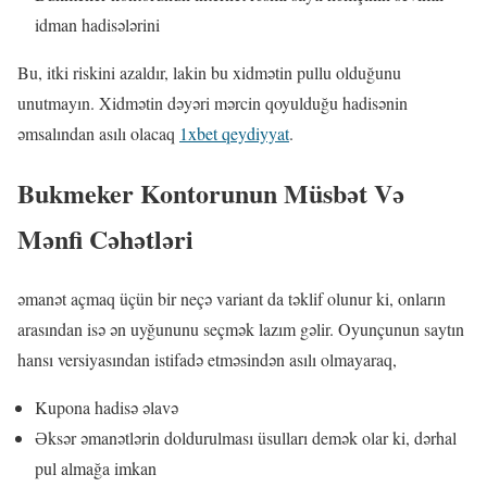
idman hadisələrini
Bu, itki riskini azaldır, lakin bu xidmətin pullu olduğunu
unutmayın. Xidmətin dəyəri mərcin qoyulduğu hadisənin
əmsalından asılı olacaq
1xbet qeydiyyat
.
Bukmeker Kontorunun Müsbət Və
Mənfi Cəhətləri
əmanət açmaq üçün bir neçə variant da təklif olunur ki, onların
arasından isə ən uyğununu seçmək lazım gəlir. Oyunçunun saytın
hansı versiyasından istifadə etməsindən asılı olmayaraq,
Kupona hadisə əlavə
Əksər əmanətlərin doldurulması üsulları demək olar ki, dərhal
pul almağa imkan