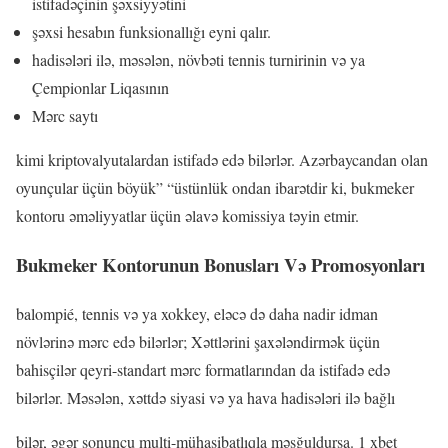
istifadəçinin şəxsiyyətini
şəxsi hesabın funksionallığı eyni qalır.
hadisələri ilə, məsələn, növbəti tennis turnirinin və ya
Çempionlar Liqasının
Mərc saytı
kimi kriptovalyutalardan istifadə edə bilərlər. Azərbaycandan olan
oyunçular üçün böyük” “üstünlük ondan ibarətdir ki, bukmeker
kontoru əməliyyatlar üçün əlavə komissiya təyin etmir.
Bukmeker Kontorunun Bonusları Və Promosyonları
balompié, ​​tennis və ya xokkey, eləcə də daha nadir idman
növlərinə mərc edə bilərlər; Xəttlərini şaxələndirmək üçün
bahisçilər qeyri-standart mərc formatlarından da istifadə edə
bilərlər. Məsələn, xəttdə siyasi və ya hava hadisələri ilə bağlı
bilər, əgər sonuncu multi-mühasibatlıqla məşğuldursa. 1 xbet