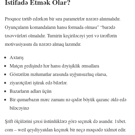
Istifadə Etmək Olar?
Proqnoz tərtib edərkən bir sıra parametrlər nəzərə alınmalıdır.
Oyunçuların komandaların hansı formada olması” “barədə
təsəvvürləri olmalıdır. Turnirin keçiriləcəyi yeri və tərəflərin
motivasiyasını da nəzərə almaq lazımdır.
Axtarış
Matçın gedişində hər hansı dəyişiklik əmsallara
Göstərilən məlumatlar arasında uyğunsuzluq olarsa,
ziyarətçiləri iştirak edə bilərlər.
Bazarların adları üçün
Bir qumarbazın mərc zamanı nə qədər böyük qazanc əldə edə
biləcəyinə
Şrift ölçülərini şəxsi üstünlüklərə görə seçmək də asandır. 1xbet.
com – weil qeydiyyatdan keçmək bir neçə məqsədə xidmət edir.