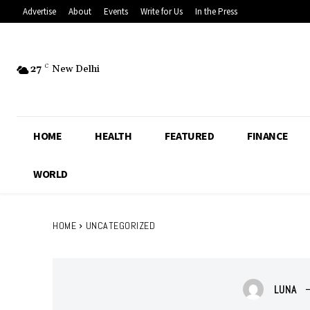
Advertise
About
Events
Write for Us
In the Press
27
C
New Delhi
HOME
HEALTH
FEATURED
FINANCE
WORLD
HOME
UNCATEGORIZED
LUNA