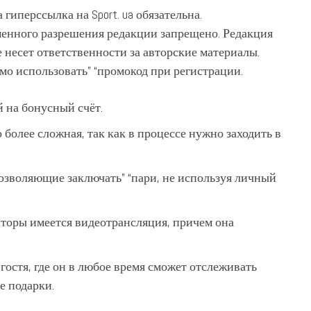
иперссылка на Sport. ua обязательна.
менного разрешения редакции запрещено. Редакция
е несет ответственности за авторские материалы.
мо использовать” “промокод при регистрации.
й на бонусный счёт.
 более сложная, так как в процессе нужно заходить в
озволяющие заключать” “пари, не используя личный
нторы имеется видеотрансляция, причем она
гостя, где он в любое время сможет отслеживать
е подарки.