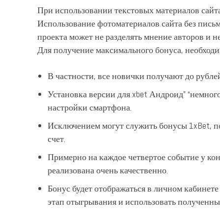
При использовании текстовых материалов сайта г
Использование фотоматериалов сайта без пись
проекта может не разделять мнение авторов и н
Для получение максимального бонуса, необходи
В частности, все новички получают до рубле
Установка версии для xbet Андроид” “немного
настройки смартфона.
Исключением могут служить бонусы 1xBet, п
счет.
Примерно на каждое четвертое событие у ко
реализована очень качественно.
Бонус будет отображаться в личном кабинете 
этап отыгрывания и использовать полученны