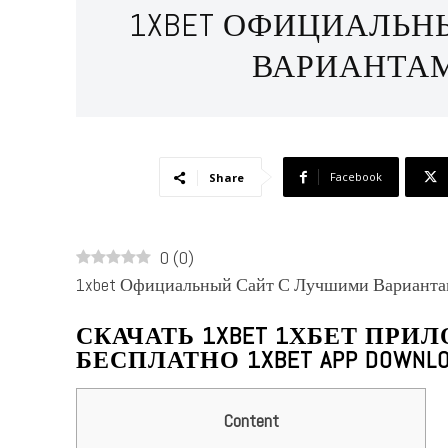
1XBET ОФИЦИАЛЬН
ВАРИАНТАМ
Facebook
Share
0
(
0
)
1xbet Официальный Сайт С Лучшими Варианта
СКАЧАТЬ 1XBET 1ХБЕТ ПР
БЕСПЛАТНО 1XBET APP DOWN
Content