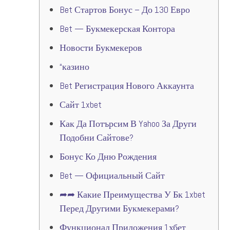
Bet Стартов Бонус – До 130 Евро
Bet — Букмекерская Контора
Новости Букмекеров
“казино
Bet Регистрация Нового Аккаунта
Сайт 1xbet
Как Да Потърсим В Yahoo За Други
Подобни Сайтове?
Бонус Ко Дню Рождения
Bet — Официальный Сайт
➦➦ Какие Преимущества У Бк 1xbet
Перед Другими Букмекерами?
Функционал Приложения 1хбет