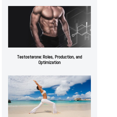
Testosterone: Roles, Production, and
Optimization