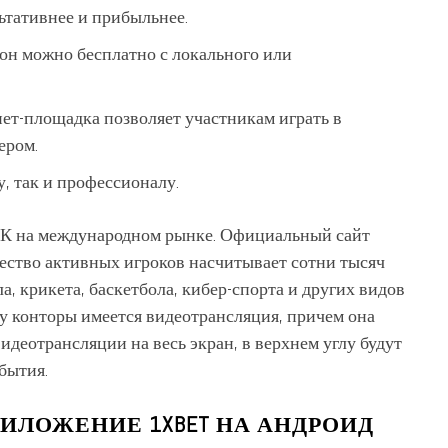
льтативнее и прибыльнее.
фон можно бесплатно с локального или
ет-площадка позволяет участникам играть в
ером.
, так и профессионалу.
 БК на международном рынке. Официальный сайт
ичество активных игроков насчитывает сотни тысяч
а, крикета, баскетбола, кибер-спорта и других видов
 у конторы имеется видеотрансляция, причем она
идеотрансляции на весь экран, в верхнем углу будут
бытия.
ИЛОЖЕНИЕ 1XBET НА АНДРОИД