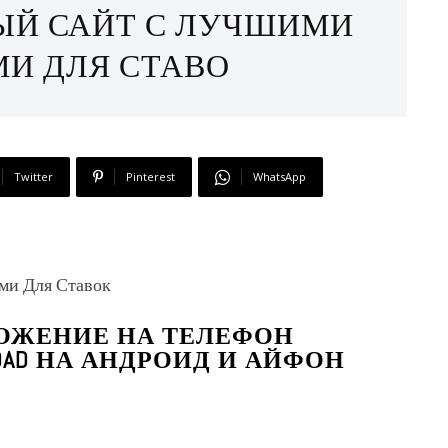
ЫЙ САЙТ С ЛУЧШИМИ
И ДЛЯ СТАВО
Twitter
Pinterest
WhatsApp
ми Для Ставок
ИЛОЖЕНИЕ НА ТЕЛЕФОН
LOAD НА АНДРОИД И АЙФОН