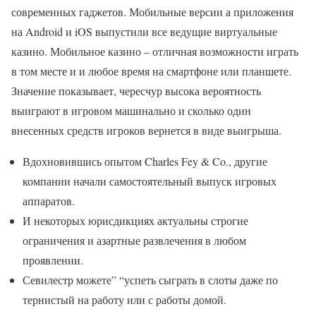
современных гаджетов. Мобильные версии а приложения
на Android и iOS выпустили все ведущие виртуальные
казино. Мобильное казино – отличная возможности играть
в том месте и и любое время на смартфоне или планшете.
Значение показывает, чересчур высока вероятность
выиграют в игровом машинально и сколько один
внесенных средств игроков вернется в виде выигрыша.
Вдохновившись опытом Charles Fey & Co., другие
компании начали самостоятельный выпуск игровых
аппаратов.
И некоторых юрисдикциях актуальны строгие
ограничения и азартные развлечения в любом
проявлении.
Севилестр можете” “успеть сыграть в слоты даже по
тернистый на работу или с работы домой.