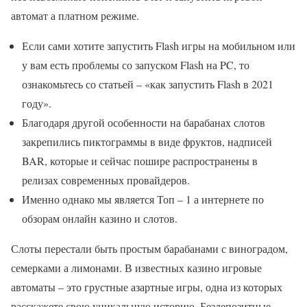
автомат а платном режиме.
Если сами хотите запустить Flash игры на мобильном или
у вам есть проблемы со запуском Flash на PC, то
ознакомьтесь со статьей – «как запустить Flash в 2021
году».
Благодаря другой особенности на барабанах слотов
закрепились пиктограммы в виде фруктов, надписей
BAR, которые и сейчас пошире распространены в
релизах современных провайдеров.
Именно однако мы является Топ – 1 а интернете по
обзорам онлайн казино и слотов.
Слоты перестали быть простым барабанами с виноградом,
семерками а лимонами. В известных казино игровые
автоматы – это грустные азартные игры, одна из которых
расскажете свою уникальную историю. Бездепозитные