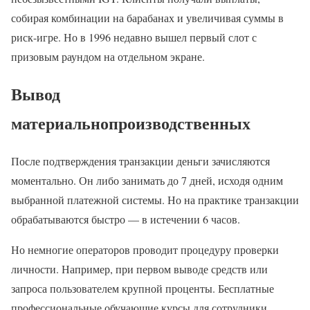
собирая комбинации на барабанах и увеличивая суммы в
риск-игре. Но в 1996 недавно вышел первый слот с
призовым раундом на отдельном экране.
Вывод
материальнопроизводственных
После подтверждения транзакции деньги зачисляются
моментально. Он либо занимать до 7 дней, исходя одним
выбранной платежной системы. Но на практике транзакции
обрабатываются быстро — в истечении 6 часов.
Но немногие операторов проводит процедуру проверки
личности. Например, при первом выводе средств или
запроса пользователем крупной проценты. Бесплатные
профессиональные обучающие курсы для сотрудники