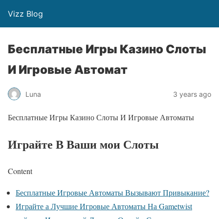
Vizz Blog
Бесплатные Игры Казино Слоты
И Игровые Автомат
Luna
3 years ago
Бесплатные Игры Казино Слоты И Игровые Автоматы
Играйте В Ваши мои Слоты
Content
Бесплатные Игровые Автоматы Вызывают Привыкание?
Играйте а Лучшие Игровые Автоматы На Gametwist