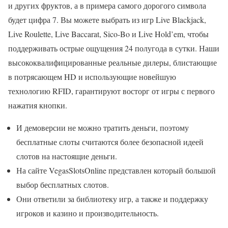
и других фруктов, а в примера самого дорогого символа
будет цифра 7. Вы можете выбрать из игр Live Blackjack,
Live Roulette, Live Baccarat, Sico-Bo и Live Hold’em, чтобы
поддерживать острые ощущения 24 полугода в сутки. Наши
высококвалифицированные реальные дилеры, блистающие
в потрясающем HD и использующие новейшую
технологию RFID, гарантируют восторг от игры с первого
нажатия кнопки.
И демоверсии не можно тратить деньги, поэтому
бесплатные слоты считаются более безопасной идеей
слотов на настоящие деньги.
На сайте VegasSlotsOnline представлен который большой
выбор бесплатных слотов.
Они ответили за библиотеку игр, а также и поддержку
игроков и казино и производительность.