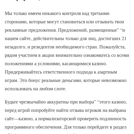
Мы только имеем никакого контроля над третьими
сторонами, которые могут становиться или отзывать твои
рекламные предложения. Предложений, размещенные” “и
нашем сайте, действительны только для лиц, достигших 21
незадолго, и резидентов необходимого стран. Пожалуйста,
рядом участием в акции внимательно ознакомьтесь со всеми
положениями а условиями, касающимися казино.
Придерживайтесь ответственного подхода к азартным
играм. Это бонус реальные деньгами, которые невозможно
использовать на любом слоте.
Будьте чрезвычайно аккуратны при выбора” “этого казино,
перед игрой попробуйте найти отзыва игроков на выбрана
сайт—казино, а нормализаторской проверить подлинность
программного обеспечения. Для только перейдите в раздел