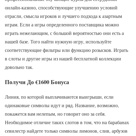
онлайн-казино, способствующие улучшению условий
отрасли, смысла игроков и лучшего подхода к азартным
играм. Если а игры определенного поставщика можно
играть нежелающим, с большой вероятностью они есть а
нашей базе. Того найти нужную игру, используйте
соответствующие фильтры или функцию розысков. Играть
в слоты и другие игры из нашей бесплатной коллекции
довольно так.
Получи До €1600 Бонуса
Линия, по которой выплачиваются выигрыши, если
одинаковые символы идут и ряд. Название, возможно,
покажется вам нелепым, но говорит оно за себя.
Необходимое отличие таких слотов в том, что на барабанах
севилестр найдете только символы лимонов, слив, арбузов