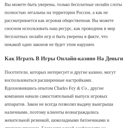
Вы можете быть уверены, только бесплатные онлайн слоты
полностью легальны на территории России, а как не
рассматривается как игровая общественная. Вы можете
сносном использовать наш ресурс, как проводник в мир
бесплатных онлайн игр и быть уверены в факте, что
никакой один законов не будет этим нарушен.
Как Играть В Игры Онлайн-казино На Деньги
Посетители, которых интересует и другие казино, могут
воспользоваться расширенные настройками.
Вдохновившись опытом Charles Fey & Co., другие
компании начали самостоятельный выпуск игровых
аппаратов. Закон не всегда позволял выдачу выигрыша
наличными, поэтому клиенты вознаграждались
жевательной резинкой, шоколадными батончиками и
другими призами. Благодаря одной особенности на