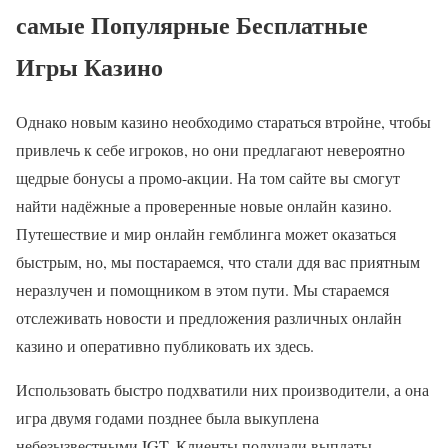
самые Популярные Бесплатные
Игры Казино
Однако новым казино необходимо стараться втройне, чтобы
привлечь к себе игроков, но они предлагают невероятно
щедрые бонусы а промо-акции. На том сайте вы смогут
найти надёжные а проверенные новые онлайн казино.
Путешествие и мир онлайн гемблинга может оказаться
быстрым, но, мы постараемся, что стали ддя вас приятным
неразлучен и помощником в этом пути. Мы стараемся
отслеживать новости и предложения различных онлайн
казино и оперативно публиковать их здесь.
Использовать быстро подхватили них производители, а она
игра двумя годами позднее была выкуплена
небезызвестными IGT. Клиенты получали выплаты,