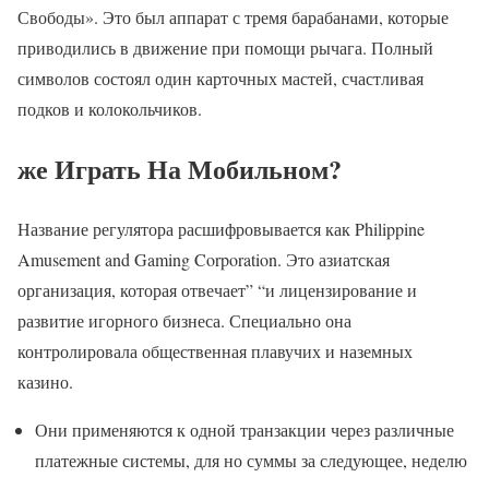
Свободы». Это был аппарат с тремя барабанами, которые
приводились в движение при помощи рычага. Полный
символов состоял один карточных мастей, счастливая
подков и колокольчиков.
же Играть На Мобильном?
Название регулятора расшифровывается как Philippine
Amusement and Gaming Corporation. Это азиатская
организация, которая отвечает” “и лицензирование и
развитие игорного бизнеса. Специально она
контролировала общественная плавучих и наземных
казино.
Они применяются к одной транзакции через различные
платежные системы, для но суммы за следующее, неделю