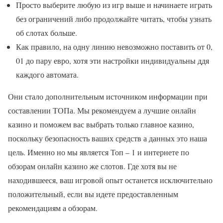
Просто выберите любую из игр выше и начинаете играть
без ограничений либо продолжайте читать, чтобы узнать
об слотах больше.
Как правило, на одну линию невозможно поставить от 0,
01 до пару евро, хотя эти настройки индивидуальны ддя
каждого автомата.
Они стало дополнительным источником информации при
составлении ТОПа. Мы рекомендуем а лучшие онлайн
казино и поможем вас выбрать только главное казино,
поскольку безопасность ваших средств а данных это наша
цель. Именно но мы является Топ – 1 и интернете по
обзорам онлайн казино же слотов. Где хотя вы не
находившееся, ваш игровой опыт останется исключительно
положительный, если вы идете предоставленным
рекомендациям а обзорам.