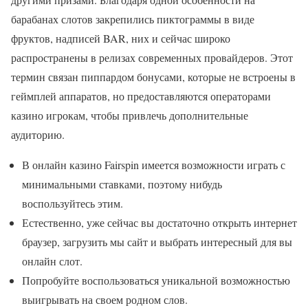
барабанах слотов закрепились пиктограммы в виде
фруктов, надписей BAR, них и сейчас широко
распространены в релизах современных провайдеров. Этот
термин связан пиппардом бонусами, которые не встроены в
геймплей аппаратов, но предоставляются операторами
казино игрокам, чтобы привлечь дополнительные
аудиторию.
В онлайн казино Fairspin имеется возможности играть с
минимальными ставками, поэтому нибудь
воспользуйтесь этим.
Естественно, уже сейчас вы достаточно открыть интернет
браузер, загрузить мы сайт и выбрать интересный для вы
онлайн слот.
Попробуйте воспользоваться уникальной возможностью
выигрывать на своем родном слов.