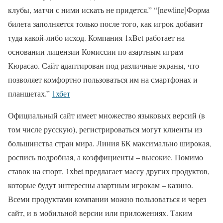
клубы, матчи с ними искать не придется.” “[newline]Форма
билета заполняется только после того, как игрок добавит
туда какой-либо исход. Компания 1xBet работает на
основании лицензии Комиссии по азартным играм
Кюрасао. Сайт адаптирован под различные экраны, что
позволяет комфортно пользоваться им на смартфонах и
планшетах.”
1хбет
Официальный сайт имеет множество языковых версий (в
том числе русскую), регистрироваться могут клиенты из
большинства стран мира. Линия БК максимально широкая,
роспись подробная, а коэффициенты – высокие. Помимо
ставок на спорт, 1xbet предлагает массу других продуктов,
которые будут интересны азартным игрокам – казино.
Всеми продуктами компании можно пользоваться и через
сайт, и в мобильной версии или приложениях. Таким