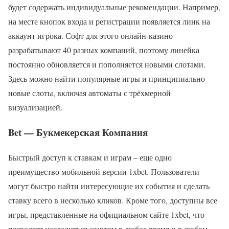
будет содержать индивидуальные рекомендации. Например,
на месте кнопок входа и регистрации появляется линк на
аккаунт игрока. Софт для этого онлайн-казино
разрабатывают 40 разных компаний, поэтому линейка
постоянно обновляется и пополняется новыми слотами.
Здесь можно найти популярные игры и принципиально
новые слоты, включая автоматы с трёхмерной
визуализацией.
Bet — Букмекерская Компания
Быстрый доступ к ставкам и играм – еще одно
преимущество мобильной версии 1xbet. Пользователи
могут быстро найти интересующие их события и сделать
ставку всего в несколько кликов. Кроме того, доступны все
игры, представленные на официальном сайте 1xbet, что
позволяет насладиться азартом в любое время и в любом