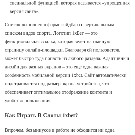
специальной функцией, которая называется «упрощенная
версия сайта».
Список выполнен в форме сайдбара с вертикальным
списком видов спорта. Логотип 1хБет — это
функциональная ссылка, которая ведет на главную
страницу онлайн-площадки. Благодаря ей пользователь
может быстро туда попасть из любого раздела. Адаптивный
дизайн для разных экранов – это еще одна важная
особенность мобильной версии 1xbet. Сайт автоматически
подстраивается под размер экрана устройства, что
обеспечивает оптимальное отображение контента и
удобство пользования.
Как Играть В Слоты 1xbet?
Впрочем, без минусов в работе не обходится ни одна