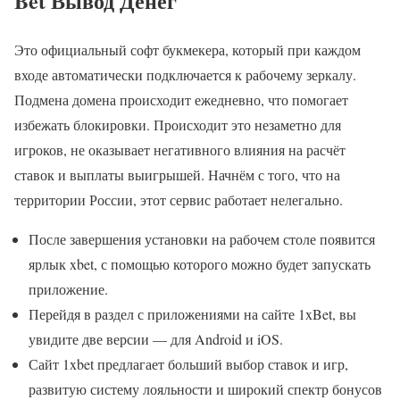
Bet Вывод Денег
Это официальный софт букмекера, который при каждом
входе автоматически подключается к рабочему зеркалу.
Подмена домена происходит ежедневно, что помогает
избежать блокировки. Происходит это незаметно для
игроков, не оказывает негативного влияния на расчёт
ставок и выплаты выигрышей. Начнём с того, что на
территории России, этот сервис работает нелегально.
После завершения установки на рабочем столе появится
ярлык xbet, с помощью которого можно будет запускать
приложение.
Перейдя в раздел с приложениями на сайте 1xBet, вы
увидите две версии — для Android и iOS.
Сайт 1xbet предлагает больший выбор ставок и игр,
развитую систему лояльности и широкий спектр бонусов