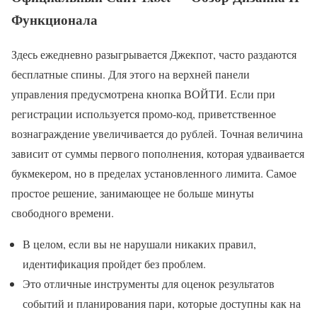
Функционала
Здесь ежедневно разыгрывается Джекпот, часто раздаются
бесплатные спины. Для этого на верхней панели
управления предусмотрена кнопка ВОЙТИ. Если при
регистрации используется промо-код, приветственное
вознаграждение увеличивается до рублей. Точная величина
зависит от суммы первого пополнения, которая удваивается
букмекером, но в пределах установленного лимита. Самое
простое решение, занимающее не больше минуты
свободного времени.
В целом, если вы не нарушали никаких правил,
идентификация пройдет без проблем.
Это отличные инструменты для оценок результатов
событий и планирования пари, которые доступны как на