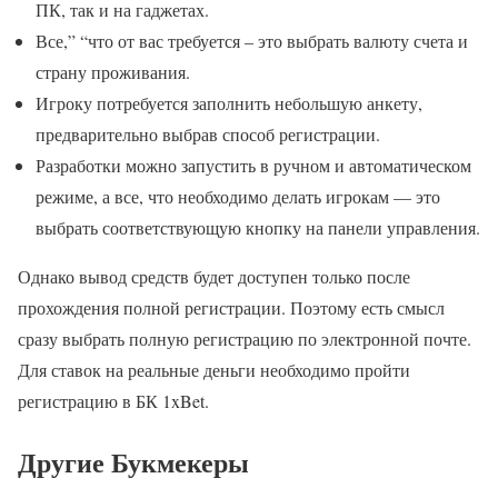
ПК, так и на гаджетах.
Все,” “что от вас требуется – это выбрать валюту счета и
страну проживания.
Игроку потребуется заполнить небольшую анкету,
предварительно выбрав способ регистрации.
Разработки можно запустить в ручном и автоматическом
режиме, а все, что необходимо делать игрокам — это
выбрать соответствующую кнопку на панели управления.
Однако вывод средств будет доступен только после
прохождения полной регистрации. Поэтому есть смысл
сразу выбрать полную регистрацию по электронной почте.
Для ставок на реальные деньги необходимо пройти
регистрацию в БК 1xBet.
Другие Букмекеры