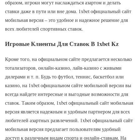
образом, игроки могут наслаждаться азартом и делать
ставки даже в пути или вне дома. 1xbet официальный сайт
мобильная версия – это удобное и надежное решение для
всех любителей спортивных ставок.
Игровые Клиенты Для Ставок В 1xbet Kz
Кроме того, на официальном сайте предлагается несколько
тотализаторов, онлайн-казино, лайв-казино с живыми
дилерами и т. п. Будь то футбол, теннис, баскетбол или
казино, на 1xbet официальном сайте мобильной версии вы
всегда найдете интересные и выгодные возможности для
ставок. Таким образом, 1xbet официальный сайт мобильная
версия является надежным и удобным партнером для всех
любителей азартных развлечений. 1xbet официальный сайт
мобильная версия предлагает пользователям удобный
доступ к различным видам спорта и онлайн-ставкам. На