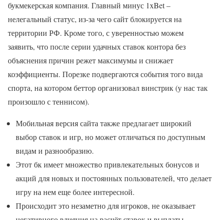
букмекерская компания. Главный минус 1xBet –
нелегальный статус, из-за чего сайт блокируется на
территории РФ. Кроме того, с уверенностью можем
заявить, что после серии удачных ставок контора без
объяснения причин режет максимумы и снижает
коэффициенты. Порезке подвергаются события того вида
спорта, на котором беттор организовал винстрик (у нас так
произошло с теннисом).
Мобильная версия сайта также предлагает широкий
выбор ставок и игр, но может отличаться по доступным
видам и разнообразию.
Этот бк имеет множество привлекательных бонусов и
акций для новых и постоянных пользователей, что делает
игру на нем еще более интересной.
Происходит это незаметно для игроков, не оказывает
негативного влияния на расчёт ставок и выплаты