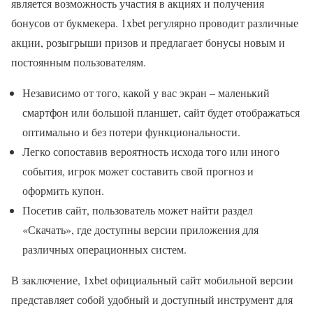
является возможность участия в акциях и получения
бонусов от букмекера. 1xbet регулярно проводит различные
акции, розыгрыши призов и предлагает бонусы новым и
постоянным пользователям.
Независимо от того, какой у вас экран – маленький
смартфон или большой планшет, сайт будет отображаться
оптимально и без потери функциональности.
Легко сопоставив вероятность исхода того или иного
события, игрок может составить свой прогноз и
оформить купон.
Посетив сайт, пользователь может найти раздел
«Скачать», где доступны версии приложения для
различных операционных систем.
В заключение, 1xbet официальный сайт мобильной версии
представляет собой удобный и доступный инструмент для