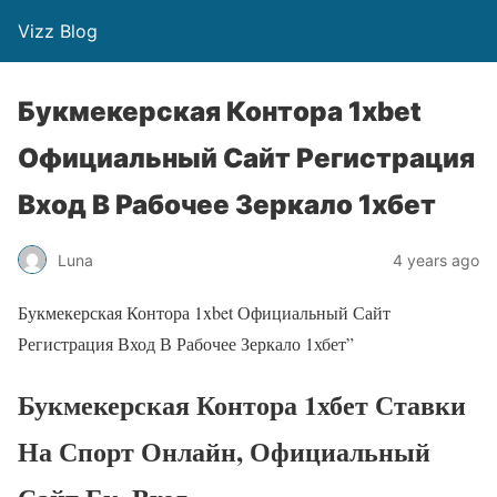
Vizz Blog
Букмекерская Контора 1xbet
Официальный Сайт Регистрация
Вход В Рабочее Зеркало 1хбет
Luna
4 years ago
Букмекерская Контора 1xbet Официальный Сайт
Регистрация Вход В Рабочее Зеркало 1хбет”
Букмекерская Контора 1хбет Ставки
На Спорт Онлайн, Официальный