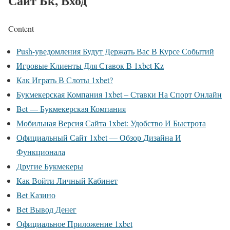
Сайт Бк, Вход
Content
Push-уведомления Будут Держать Вас В Курсе Событий
Игровые Клиенты Для Ставок В 1xbet Kz
Как Играть В Слоты 1xbet?
Букмекерская Компания 1xbet – Ставки На Спорт Онлайн
Bet — Букмекерская Компания
Мобильная Версия Сайта 1xbet: Удобство И Быстрота
Официальный Сайт 1xbet — Обзор Дизайна И
Функционала
Другие Букмекеры
Как Войти Личный Кабинет
Bet Казино
Bet Вывод Денег
Официальное Приложение 1xbet