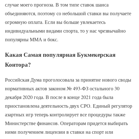
случае моего прогноза. В том типе ставок шанса
объединяются, поэтому со небольшой ставки вы получаете
огромную оплата. Если вы больше увлекаетесь
индивидуальными видами спорта, то у нас чрезвычайно
популярны ММА и бокс.
Какая Самая популярная Букмекерская
Контора?
Российская Дума проголосовала за принятие нового своды
нормативных актов законом № 493-ФЗ остального 30
декабря 2020 года. В после в конце 2021 года была
приостановлена деятельность двух СРО. Единый регулятор
азартных игр теперь контролирует все процедуры также
Министерстве финансов. Операторам придется выбирать
ними получением лицензии в ставки на спорт или