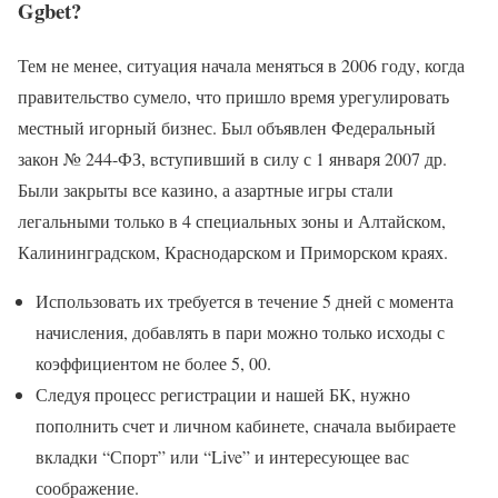
Ggbet?
Тем не менее, ситуация начала меняться в 2006 году, когда
правительство сумело, что пришло время урегулировать
местный игорный бизнес. Был объявлен Федеральный
закон № 244-ФЗ, вступивший в силу с 1 января 2007 др.
Были закрыты все казино, а азартные игры стали
легальными только в 4 специальных зоны и Алтайском,
Калининградском, Краснодарском и Приморском краях.
Использовать их требуется в течение 5 дней с момента
начисления, добавлять в пари можно только исходы с
коэффициентом не более 5, 00.
Следуя процесс регистрации и нашей БК, нужно
пополнить счет и личном кабинете, сначала выбираете
вкладки “Спорт” или “Live” и интересующее вас
соображение.