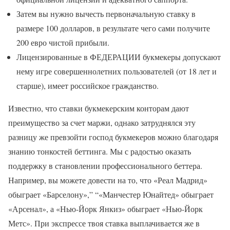
Затем вы нужно вычесть первоначальную ставку в
размере 100 долларов, в результате чего сами получите
200 евро чистой прибыли.
Лицензированные в ФЕДЕРАЦИИ букмекеры допускают
нему игре совершеннолетних пользователей (от 18 лет и
старше), имеет российское гражданство.
Известно, что ставки букмекерским конторам дают
преимущество за счет маржи, однако затруднялся эту
разницу же превзойти господ букмекеров можно благодаря
знанию тонкостей беттинга. Мы с радостью оказать
поддержку в становлении профессионального беттера.
Например, вы можете довести на то, что «Реал Мадрид»
обыграет «Барселону»,” “«Манчестер Юнайтед» обыграет
«Арсенал», а «Нью-Йорк Янкиз» обыграет «Нью-Йорк
Метс». При экспрессе твоя ставка выплачивается же в