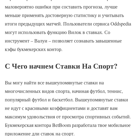
маловероятно ошибки при составить прогноза, лучше
меньше применять достоверную статистику и учитывать
итоги предыдущих матчей. Пользователи сервиса Oddspedia
могут использовать функцию Вилок в ставках. Со
инструмент – Валуи – позволяет сознавать завышенные
кэфы букмекерских контор.
С Чего начнем Ставки На Спорт?
Вы могу найти все вышеупомянутые ставки на
многочисленных видов спорта, начиная футбол, теннис,
популярный футбол и баскетбол. Вышеупомянутые ставки
не идут с красивыми коэффициентами и доставят вам
максимум удовольствия от просмотра спортивных событий.
Букмекерская контора BetBoom разработала твое мобильное
приложение дли ставок на спорт.