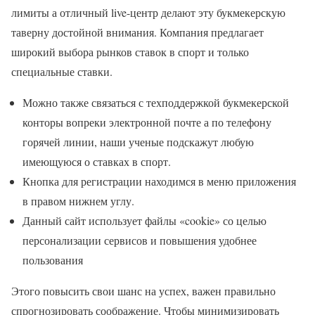
лимиты а отличный live-центр делают эту букмекерскую
таверну достойной внимания. Компания предлагает
широкий выбора рынков ставок в спорт и только
специальные ставки.
Можно также связаться с техподдержкой букмекерской
конторы вопреки электронной почте а по телефону
горячей линии, наши ученые подскажут любую
имеющуюся о ставках в спорт.
Кнопка для регистрации находимся в меню приложения
в правом нижнем углу.
Данный сайт использует файлы «cookie» со целью
персонализации сервисов и повышения удобнее
пользования
Этого повысить свои шанс на успех, важен правильно
спрогнозировать соображение. Чтобы минимизировать