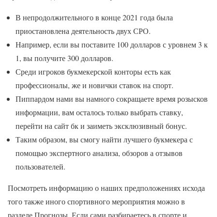
В непродолжительного в конце 2021 года была
приостановлена деятельность двух СРО.
Например, если вы поставите 100 долларов с уровнем 3 к
1, вы получите 300 долларов.
Среди игроков букмекерской конторы есть как
профессионалы, же и новички ставок на спорт.
Пиппардом нами вы намного сокращаете время розысков
информации, вам осталось только выбрать ставку,
перейти на сайт бк и заиметь эксклюзивный бонус.
Таким образом, вы смогу найти лучшего букмекера с
помощью экспертного анализа, обзоров а отзывов
пользователей.
Посмотреть информацию о наших предположениях исхода
того также иного спортивного мероприятия можно в
разделе Прогнозы. Если сами разбираетесь в спорте и