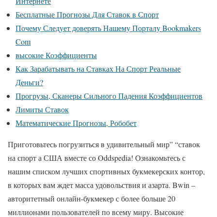
Интернете
Бесплатные Прогнозы Для Ставок в Спорт
Почему Следует доверять Нашему Порталу Bookmakers
Com
высокие Коэффициенты
Как Зарабатывать на Ставках На Спорт Реальные
Деньги?
Прогрузы, Сканеры Сильного Падения Коэффициентов
Лимиты Ставок
Математические Прогнозы, Робобет
Приготовьтесь погрузиться в удивительный мир” “ставок
на спорт а США вместе со Oddspedia! Ознакомьтесь с
нашим списком лучших спортивных букмекерских контор,
в которых вам ждет масса удовольствия и азарта. Bwin –
авторитетный онлайн-букмекер с более больше 20
миллионами пользователей по всему миру. Высокие