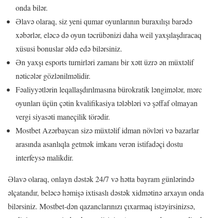
onda bilər.
Əlavə olaraq, siz yeni qumar oyunlarının buraxılışı barədə
xəbərlər, eləcə də oyun təcrübənizi daha weil yaxşılaşdıracaq
xüsusi bonuslar əldə edə bilərsiniz.
Ən yaxşı esports turnirləri zamanı bir xətt üzrə ən müxtəlif
nəticələr gözlənilməlidir.
Fəaliyyətlərin leqallaşdırılmasına bürokratik ləngimələr, mərc
oyunları üçün çətin kvalifikasiya tələbləri və şəffaf olmayan
vergi siyasəti maneçilik törədir.
Mostbet Azərbaycan sizə müxtəlif idman növləri və bazarlar
arasında asanlıqla getmək imkanı verən istifadəçi dostu
interfeysə malikdir.
Əlavə olaraq, onlayn dəstək 24/7 və hətta bayram günlərində
əlçatandır, beləcə həmişə ixtisaslı dəstək xidmətinə arxayın onda
bilərsiniz. Mostbet-dən qazanclarınızı çıxarmaq istəyirsinizsə,