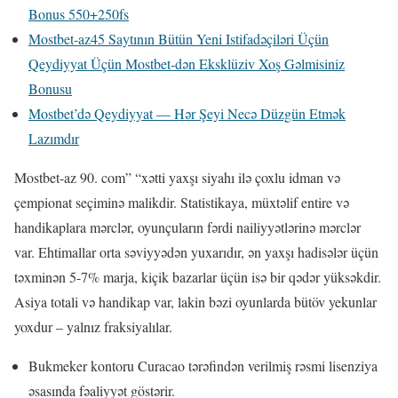
Bonus 550+250fs
Mostbet-az45 Saytının Bütün Yeni Istifadəçiləri Üçün
Qeydiyyat Üçün Mostbet-dən Eksklüziv Xoş Gəlmisiniz
Bonusu
Mostbet’də Qeydiyyat — Hər Şeyi Necə Düzgün Etmək
Lazımdır
Mostbet-az 90. com” “xətti yaxşı siyahı ilə çoxlu idman və
çempionat seçiminə malikdir. Statistikaya, müxtəlif entire və
handikaplara mərclər, oyunçuların fərdi nailiyyətlərinə mərclər
var. Ehtimallar orta səviyyədən yuxarıdır, ən yaxşı hadisələr üçün
təxminən 5-7% marja, kiçik bazarlar üçün isə bir qədər yüksəkdir.
Asiya totali və handikap var, lakin bəzi oyunlarda bütöv yekunlar
yoxdur – yalnız fraksiyalılar.
Bukmeker kontoru Curacao tərəfindən verilmiş rəsmi lisenziya
əsasında fəaliyyət göstərir.