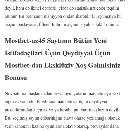
deyil, həm də ikinci dərəcəli, eləcə də statistik nəticələr təqdim
olunur. Bu bölmənin mahiyyəti ondan ibarətdir ki, oyunçuya bu
axşam başlayacaq fifteen futbol matçının siyahısı təklif olunur.
Mostbet-az45 Saytının Bütün Yeni
Istifadəçiləri Üçün Qeydiyyat Üçün
Mostbet-dən Eksklüziv Xoş Gəlmisiniz
Bonusu
Növbəti tiraj başlamazdan əvvəl oyunçuların mərc etməyə vaxt
tapması vacibdir. Kreditlərə mərc etmək üçün qeydiyyat
prosedurundan keçmək və ya hesaba pul yatırmaq lazım deyil.
Bu, seçilmiş saytın etibarlılığını əlavə olaraq yoxlamağa olanak
verir. Ənənəvi kazino oyunlarına əlavə olaraq, provayder daha