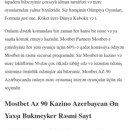
tapadera biləcəyiniz çoxsaylı idman turnirləri və mərc
oyunlarından yalnız bəziləridir. Siz həmçinin Olimpiya Oyunları,
Formula just one, Kriket üzrə Dünya Kuboku və t.
Onların dəstək komandası hər zaman hər hansı bir issue və ya
sualla kömək etməyə hazırdır. Mostbet Partners Mostbet-ə
gətirdiyiniz hər yeni oyunçu üçün 60%-ə qədər komissiya ödəyən
Mostbet-in rəsmi sucursal proqramıdır. Siz Mostbet-in kazino və
mərc təkliflərini 50-dən çox ölkədə təbliğ edə və istənilən ödəniş
sisteminə ömürlük ödənişlər ala bilərsiniz. Mostbet AZ-90
Azərbaycanda onlayn mərc oynamaq istəyən oyunçular üçün əla
seçimdir.
Mostbet Az 90 Kazino Azerbaycan Ən
Yaxşı Bukmeyker Rəsmi Sayt