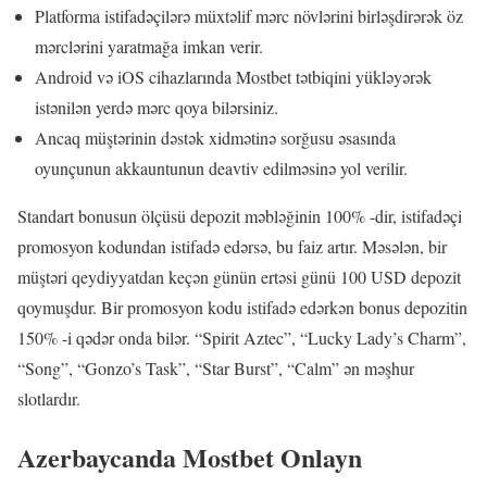
Platforma istifadəçilərə müxtəlif mərc növlərini birləşdirərək öz
mərclərini yaratmağa imkan verir.
Android və iOS cihazlarında Mostbet tətbiqini yükləyərək
istənilən yerdə mərc qoya bilərsiniz.
Ancaq müştərinin dəstək xidmətinə sorğusu əsasında
oyunçunun akkauntunun deavtiv edilməsinə yol verilir.
Standart bonusun ölçüsü depozit məbləğinin 100% -dir, istifadəçi
promosyon kodundan istifadə edərsə, bu faiz artır. Məsələn, bir
müştəri qeydiyyatdan keçən günün ertəsi günü 100 USD depozit
qoymuşdur. Bir promosyon kodu istifadə edərkən bonus depozitin
150% -i qədər onda bilər. “Spirit Aztec”, “Lucky Lady’s Charm”,
“Song”, “Gonzo’s Task”, “Star Burst”, “Calm” ən məşhur
slotlardır.
Azerbaycanda Mostbet Onlayn