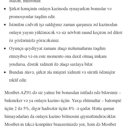
əsasən, müsbətdir.
Şirkət həmçinin onlayn kazinoda oynayarkən bonuslar və
promosyonlar təqdim edir.
İstənilən cədvəli işə saldığınız zaman qarşınıza əsl kazinodan
onlayn yayım yüklənəcək və siz növbəti raund keçirən əsl dileri
öz gözlərinizlə görəcəksiniz.
Oyunçu qeydiyyat zamanı əlaqə məlumatlarını təqdim
etməyibsə və en este momento ona daxil olmaq imkanı
yoxdursa, dəstək xidməti ilə əlaqə saxlaya bilər.
Bundan əlavə, şirkət əla müştəri xidməti və sürətli ödənişlər
təklif edir.
Mostbet-AZ91-də siz yalnız bir bonusdan istifadə edə bilərsiniz –
bukmeker və ya onlayn kazino üçün. Yaxşı ehtimallar – balompié
üçün 2 ilə 5%, digər hadisələr üçün 8% -ə qədər. Hətta qumar
himayədarları da onlayn kazino bölməsini qiymətləndirəcəklər.
Mostbet-in təkcə kompüter brauzerinizdə yox, həm də Mostbet