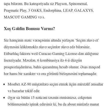
tapa bilərəm. Bu kateqoriyada siz Playson, Spinomenal,
Pragmatic Play, 3 OAKS, Endorphina, LEAP, GALAXYS,
MASCOT GAMING və s.
Xoş Gəldin Bonusu Varmı?
Siz həmçinin mərc vərəqəsinin altında yerləşən ‘Seçim əlavə et’
düyməsini klikləməklə əlavə seçimlər əlavə edə bilərsiniz.
Etibarlılıq faktoru weil Curacao Gaming License-dən aldığımız
lisenziyadır. Məsələn, 6 kombinasiya ilə 4-ü düzgün
proqnozlaşdırılırsa, bahis qazanılmış hesab olunur. Əsas məqsəd
hər hansı bir xarakter və ora görüntü birləşməsini toplamaqdır.
Mostbet AZ-90 müştərilərə seçim etmək üçün müxtəlif əmsallar
və bazarlar təklif edir.
Əgər siz bütün 15 nəticəni təxmin etmisinizsə, cekpotun
bölünməsində iştirak edirsiniz ki, bu da about minlərlə manat