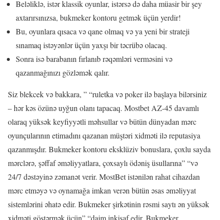
Beləliklə, istər klassik oyunlar, istərsə də daha müasir bir şey
axtarırsınızsa, bukmeker kontoru getmək üçün yerdir!
Bu, oyunlara qısaca və qane olmaq və ya yeni bir strateji
sınamaq istəyənlər üçün yaxşı bir təcrübə olacaq.
Sonra isə barabanın fırlanıb rəqəmləri verməsini və
qazanmağınızı gözləmək qalır.
Siz blekcek və bakkara, ” “ruletka və poker ilə başlaya bilərsiniz
– hər kəs özünə uyğun olanı tapacaq. Mostbet AZ-45 davamlı
olaraq yüksək keyfiyyətli məhsullar və bütün dünyadan mərc
oyunçularının etimadını qazanan müştəri xidməti ilə reputasiya
qazanmışdır. Bukmeker kontoru eksklüziv bonuslara, çoxlu sayda
mərclərə, şəffaf əməliyyatlara, çoxsaylı ödəniş üsullarına” “və
24/7 dəstəyinə zəmanət verir. MostBet istənilən rahat cihazdan
mərc etməyə və oynamağa imkan verən bütün əsas əməliyyat
sistemlərini əhatə edir. Bukmeker şirkətinin rəsmi saytı ən yüksək
xidməti göstərmək üçün” “daim inkişaf edir. Bukmeker