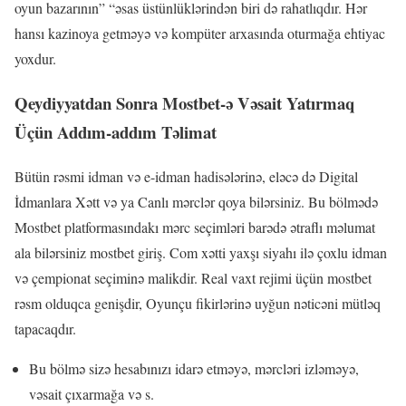
oyun bazarının” “əsas üstünlüklərindən biri də rahatlıqdır. Hər
hansı kazinoya getməyə və kompüter arxasında oturmağa ehtiyac
yoxdur.
Qeydiyyatdan Sonra Mostbet-ə Vəsait Yatırmaq
Üçün Addım-addım Təlimat
Bütün rəsmi idman və e-idman hadisələrinə, eləcə də Digital
İdmanlara Xətt və ya Canlı mərclər qoya bilərsiniz. Bu bölmədə
Mostbet platformasındakı mərc seçimləri barədə ətraflı məlumat
ala bilərsiniz mostbet giriş. Com xətti yaxşı siyahı ilə çoxlu idman
və çempionat seçiminə malikdir. Real vaxt rejimi üçün mostbet
rəsm olduqca genişdir, Oyunçu fikirlərinə uyğun nəticəni mütləq
tapacaqdır.
Bu bölmə sizə hesabınızı idarə etməyə, mərcləri izləməyə,
vəsait çıxarmağa və s.