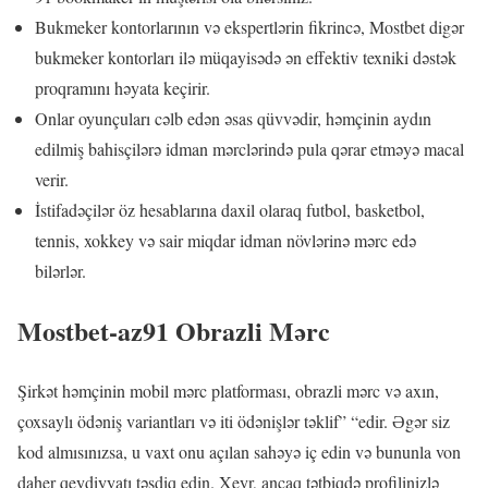
Bukmeker kontorlarının və ekspertlərin fikrincə, Mostbet digər
bukmeker kontorları ilə müqayisədə ən effektiv texniki dəstək
proqramını həyata keçirir.
Onlar oyunçuları cəlb edən əsas qüvvədir, həmçinin aydın
edilmiş bahisçilərə idman mərclərində pula qərar etməyə macal
verir.
İstifadəçilər öz hesablarına daxil olaraq futbol, basketbol,
tennis, xokkey və sair miqdar idman növlərinə mərc edə
bilərlər.
Mostbet-az91 Obrazli Mərc
Şirkət həmçinin mobil mərc platforması, obrazli mərc və axın,
çoxsaylı ödəniş variantları və iti ödənişlər təklif” “edir. Əgər siz
kod almısınızsa, u vaxt onu açılan sahəyə iç edin və bununla von
daher qeydiyyatı təsdiq edin. Xeyr, ancaq tətbiqdə profilinizlə