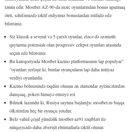
təmin edir. Mostbet AZ-90-da mərc oyunlarından bonus aparmaq
ötrü, səhifəmizdə təklif etdiyimiz bonuslardan istifadə edə
bilərsiniz.
Siz klassik a several və 5 çarxlı oyunlar, eləcə də əzəmətli
qaytarma potensialı olan proqressiv cekpot oyunları arasında
seçim edə bilərsiniz.
Bu kateqoriyada Mostbet kazino platformasının lap populyar”
“oyunları yerləşir ki, bunlar oyunçuların lap daha imtiyaz
verdiyi oyunlardır.
Kazino bölməsində təqdim olunan ən əlamətdar əyləncələrdən
danışsaq, pokeri himayə etməyə rol.
Bilmək lazımdır ki, Rusiya saytına başlanğıc mostbet.ru başqa
ölkələrdən heç bir oyunçu yoxdur.
Belə vahid çeşid gündəlik mostbet-az91 rəqibləri ilə
müqayisədə daha əlverişli ehtimallarla təklif olunur.