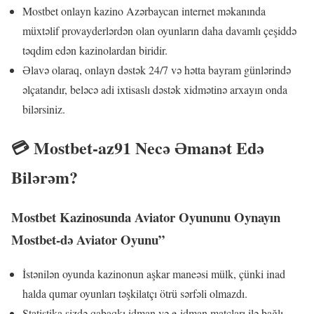
Mostbet onlayn kazino Azərbaycan internet məkanında
müxtəlif provayderlərdən olan oyunların daha davamlı çeşiddə
təqdim edən kazinolardan biridir.
Əlavə olaraq, onlayn dəstək 24/7 və hətta bayram günlərində
əlçatandır, beləcə adi ixtisaslı dəstək xidmətinə arxayın onda
bilərsiniz.
💳 Mostbet-az91 Necə Əmanət Edə
Bilərəm?
Mostbet Kazinosunda Aviator Oyununu Oynayın
Mostbet-də Aviator Oyunu”
İstənilən oyunda kazinonun aşkar maneəsi mülk, çünki inad
halda qumar oyunları təşkilatçı ötrü sərfəli olmazdı.
Statistika sizdə qabaqkı idman və e-idman matçları ilə bağlı