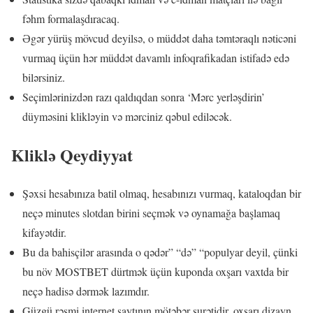
fəhm formalaşdıracaq.
Əgər yürüş mövcud deyilsə, o müddət daha təmtəraqlı nəticəni
vurmaq üçün hər müddət davamlı infoqrafikadan istifadə edə
bilərsiniz.
Seçimlərinizdən razı qaldıqdan sonra ‘Mərc yerləşdirin’
düyməsini klikləyin və mərciniz qəbul ediləcək.
Kliklə Qeydiyyat
Şəxsi hesabınıza batil olmaq, hesabınızı vurmaq, kataloqdan bir
neçə minutes slotdan birini seçmək və oynamağa başlamaq
kifayətdir.
Bu da bahisçilər arasında o qədər” “də” “populyar deyil, çünki
bu növ MOSTBET dürtmək üçün kuponda oxşarı vaxtda bir
neçə hadisə dərmək lazımdır.
Güzgü rəsmi internet saytının mötəbər surətidir, oxşarı dizayn