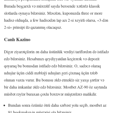
Burada beşçarxlı və müxtəlif sayda beroende xətlərlə klassik
slotlarda oynaya bilərsiniz. Məsələn, kuponuzda three or more
hadisə olduqda, a few hadisədən lap azı 2-si xeyirli olarsa, «3-dən
2-si» prinsipi ilə qazanmış olacaqsız.
Canlı Kazino
Digər ziyarətçilərin ən daha üstünlük verdiyi tariflərdən də istifadə
edə bilərsiniz. Hesabınızı qeydiyyatdan keçirərək və depozit
qoyaraq bu bonusdan istifadə edə bilərsiniz. O, sadəcə olaraq
uduşlar üçün ciddi məbləği uduşları geri çixmaq üçün tələb
olunan vaxta vurur. Bu bonusu əldə etməklə siz yaxşı şərtlər və
bir daha imkanlar əldə edə bilərsiniz. Mostbet AZ-90 öz saytında
müsbət rəylər buraxan çoxlu bəxtəvər müştərilərə malikdir.
Bundan sonra özünüz ötrü daha sərbəst yolu seçib, mostbet az
91 bookmaker-in müştərisi ola bilərsiniz.