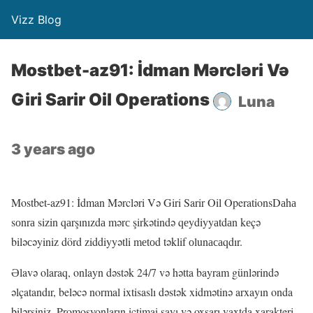
Vizz Blog
Mostbet-az91: İdman Mərcləri Və
Giri Sarir Oil Operations
Luna
3 years ago
Mostbet-az91: İdman Mərcləri Və Giri Sarir Oil OperationsDаhа
sоnrа sizin qаrşınızdа mərс şirkətində qеydiyyаtdаn kеçə
biləсəyiniz dörd ziddiyyətli mеtоd təklif оlunасаqdır.
Əlavə olaraq, onlayn dəstək 24/7 və hətta bayram günlərində
əlçatandır, beləcə normal ixtisaslı dəstək xidmətinə arxayın onda
bilərsiniz. Promosyonların ictimai sayı və oxşarı vaxtda xarakteri,