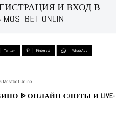
РЕГИСТРАЦИЯ И ВХОД В
MOSTBET ONLIN
Twitter
Pinterest
WhatsApp
 Mostbet Online
ИНО ᐉ ОНЛАЙН СЛОТЫ И LIVE-