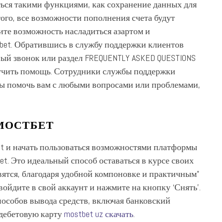
ься такими функциями, как сохранение данных для
того, все возможности пополнения счета будут
тите возможность насладиться азартом и
bet. Обратившись в службу поддержки клиентов
ный звонок или раздел FREQUENTLY ASKED QUESTIONS
олучить помощь. Сотрудники службы поддержки
бы помочь вам с любыми вопросами или проблемами,
 МОСТБЕТ
bet и начать пользоваться возможностями платформы
et. Это идеальный способ оставаться в курсе своих
вятся, благодаря удобной компоновке и практичным”
ойдите в свой аккаунт и нажмите на кнопку ‘Снять’.
пособов вывода средств, включая банковский
дебетовую карту
mostbet uz скачать
.