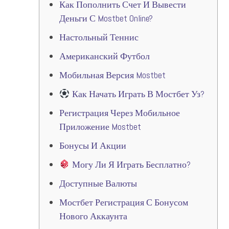
Как Пополнить Счет И Вывести
Деньги С Mostbet Online?
Настольный Теннис
Американский Футбол
Мобильная Версия Mostbet
Как Начать Играть В Мостбет Уз?
Регистрация Через Мобильное
Приложение Mostbet
Бонусы И Акции
Могу Ли Я Играть Бесплатно?
Доступные Валюты
Мостбет Регистрация С Бонусом
Нового Аккаунта