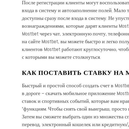
После регистрации клиенты могут воспользоват
входа в систему и автозаполнение полей. Мало 
доступны сразу после входа в систему. Не упус
вознаграждениями, которые дарят клиенты Most
Mostbet через чат, электронную почту, телефон
на сайте Mostbet, вы можете быстро и легко п
клиентов Mostbet работают круглосуточно, что
с которыми вы можете столкнуться.
КАК ПОСТАВИТЬ СТАВКУ НА
Быстрый и простой способ создать счет в Most
в дороге – скачать мобильное приложение Mostb
ставок и спортивных событий, которые вам нра
“функциям. Чтобы снять свой выигрыш, просто в
Затем вы сможете выбрать один из множества с
перевод, электронный кошелек или кредитную/