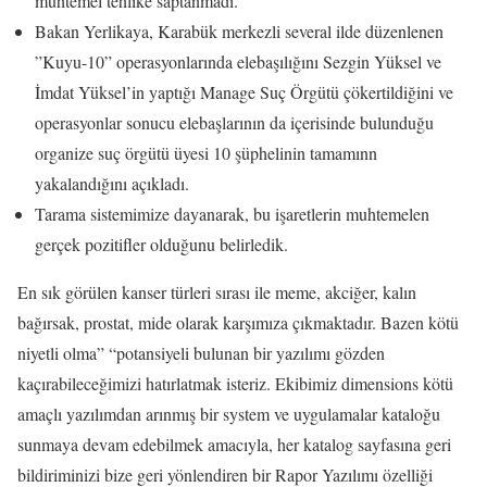
muhtemel tehlike saptanmadı.
Bakan Yerlikaya, Karabük merkezli several ilde düzenlenen
”Kuyu-10” operasyonlarında elebaşılığını Sezgin Yüksel ve
İmdat Yüksel’in yaptığı Manage Suç Örgütü çökertildiğini ve
operasyonlar sonucu elebaşlarının da içerisinde bulunduğu
organize suç örgütü üyesi 10 şüphelinin tamamınn
yakalandığını açıkladı.
Tarama sistemimize dayanarak, bu işaretlerin muhtemelen
gerçek pozitifler olduğunu belirledik.
En sık görülen kanser türleri sırası ile meme, akciğer, kalın
bağırsak, prostat, mide olarak karşımıza çıkmaktadır. Bazen kötü
niyetli olma” “potansiyeli bulunan bir yazılımı gözden
kaçırabileceğimizi hatırlatmak isteriz. Ekibimiz dimensions kötü
amaçlı yazılımdan arınmış bir system ve uygulamalar kataloğu
sunmaya devam edebilmek amacıyla, her katalog sayfasına geri
bildiriminizi bize geri yönlendiren bir Rapor Yazılımı özelliği