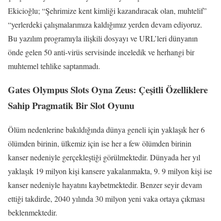
Ekicioğlu; “Şehrimize kent kimliği kazandıracak olan, muhtelif”
“yerlerdeki çalışmalarımıza kaldığımız yerden devam ediyoruz.
Bu yazılım programıyla ilişkili dosyayı ve URL’leri dünyanın
önde gelen 50 anti-virüs servisinde inceledik ve herhangi bir
muhtemel tehlike saptanmadı.
Gates Olympus Slots Oyna Zeus: Çeşitli Özelliklere
Sahip Pragmatik Bir Slot Oyunu
Ölüm nedenlerine bakıldığında dünya geneli için yaklaşık her 6
ölümden birinin, ülkemiz için ise her a few ölümden birinin
kanser nedeniyle gerçekleştiği görülmektedir. Dünyada her yıl
yaklaşık 19 milyon kişi kansere yakalanmakta, 9. 9 milyon kişi ise
kanser nedeniyle hayatını kaybetmektedir. Benzer seyir devam
ettiği takdirde, 2040 yılında 30 milyon yeni vaka ortaya çıkması
beklenmektedir.