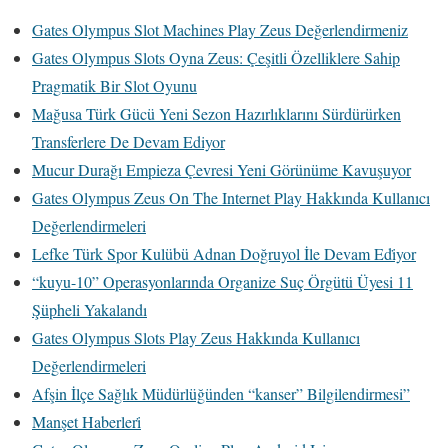
Gates Olympus Slot Machines Play Zeus Değerlendirmeniz
Gates Olympus Slots Oyna Zeus: Çeşitli Özelliklere Sahip
Pragmatik Bir Slot Oyunu
Mağusa Türk Gücü Yeni Sezon Hazırlıklarını Sürdürürken
Transferlere De Devam Ediyor
Mucur Durağı Empieza Çevresi Yeni Görünüme Kavuşuyor
Gates Olympus Zeus On The Internet Play Hakkında Kullanıcı
Değerlendirmeleri
Lefke Türk Spor Kulübü Adnan Doğruyol İle Devam Edi̇yor
“kuyu-10” Operasyonlarında Organize Suç Örgütü Üyesi 11
Şüpheli Yakalandı
Gates Olympus Slots Play Zeus Hakkında Kullanıcı
Değerlendirmeleri
Afşin İlçe Sağlık Müdürlüğünden “kanser” Bilgilendirmesi”
Manşet Haberleri̇