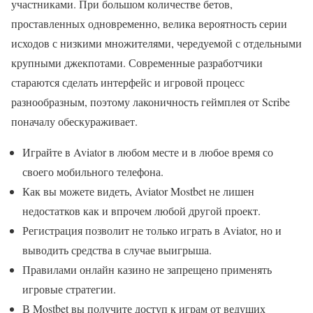
участниками. При большом количестве бетов,
проставленных одновременно, велика вероятность серии
исходов с низкими множителями, чередуемой с отдельными
крупными джекпотами. Современные разработчики
стараются сделать интерфейс и игровой процесс
разнообразным, поэтому лаконичность геймплея от Scribe
поначалу обескураживает.
Играйте в Aviator в любом месте и в любое время со
своего мобильного телефона.
Как вы можете видеть, Aviator Mostbet не лишен
недостатков как и впрочем любой другой проект.
Регистрация позволит не только играть в Aviator, но и
выводить средства в случае выигрыша.
Правилами онлайн казино не запрещено применять
игровые стратегии.
В Mostbet вы получите доступ к играм от ведущих