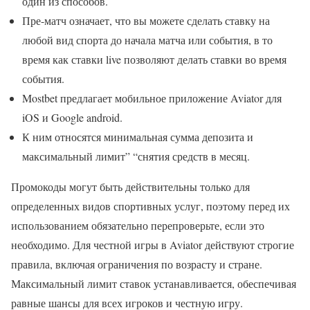
один из способов.
Пре-матч означает, что вы можете сделать ставку на
любой вид спорта до начала матча или события, в то
время как ставки live позволяют делать ставки во время
события.
Mostbet предлагает мобильное приложение Aviator для
iOS и Google android.
К ним относятся минимальная сумма депозита и
максимальный лимит” “снятия средств в месяц.
Промокоды могут быть действительны только для
определенных видов спортивных услуг, поэтому перед их
использованием обязательно перепроверьте, если это
необходимо. Для честной игры в Aviator действуют строгие
правила, включая ограничения по возрасту и стране.
Максимальный лимит ставок устанавливается, обеспечивая
равные шансы для всех игроков и честную игру.