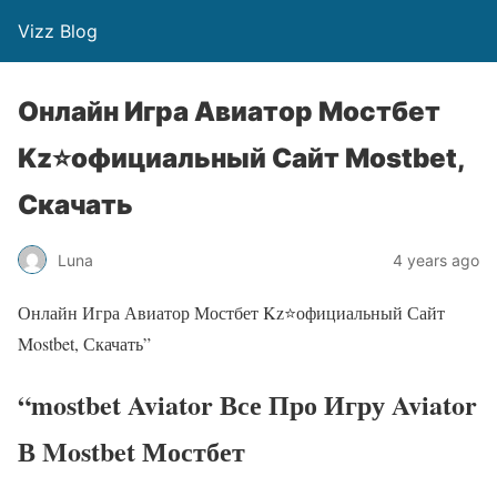
Vizz Blog
Онлайн Игра Авиатор Мостбет
Kz⭐официальный Сайт Mostbet,
Скачать
Luna
4 years ago
Онлайн Игра Авиатор Мостбет Kz⭐официальный Сайт
Mostbet, Скачать”
“mostbet Aviator Все Про Игру Aviator
В Mostbet Мостбет