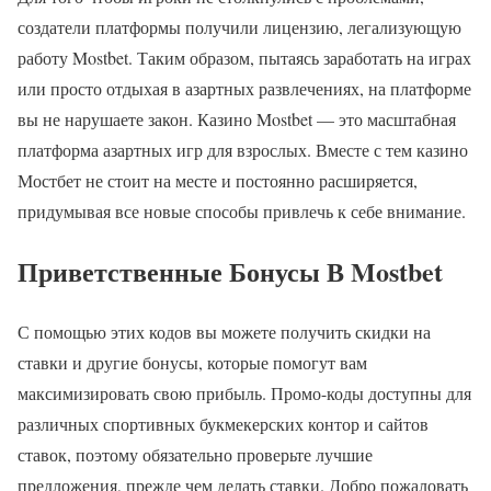
создатели платформы получили лицензию, легализующую
работу Mostbet. Таким образом, пытаясь заработать на играх
или просто отдыхая в азартных развлечениях, на платформе
вы не нарушаете закон. Казино Mostbet — это масштабная
платформа азартных игр для взрослых. Вместе с тем казино
Мостбет не стоит на месте и постоянно расширяется,
придумывая все новые способы привлечь к себе внимание.
Приветственные Бонусы В Mostbet
С помощью этих кодов вы можете получить скидки на
ставки и другие бонусы, которые помогут вам
максимизировать свою прибыль. Промо-коды доступны для
различных спортивных букмекерских контор и сайтов
ставок, поэтому обязательно проверьте лучшие
предложения, прежде чем делать ставки. Добро пожаловать