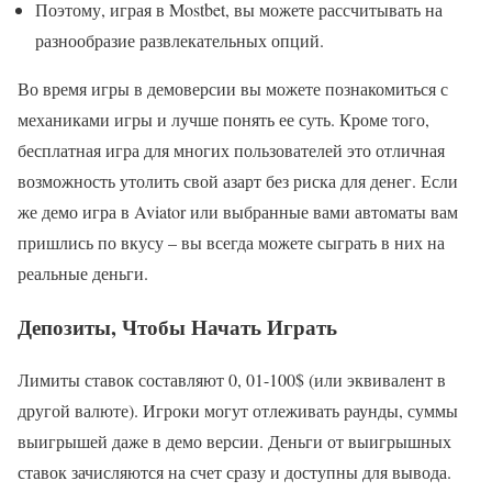
Поэтому, играя в Mostbet, вы можете рассчитывать на
разнообразие развлекательных опций.
Во время игры в демоверсии вы можете познакомиться с
механиками игры и лучше понять ее суть. Кроме того,
бесплатная игра для многих пользователей это отличная
возможность утолить свой азарт без риска для денег. Если
же демо игра в Aviator или выбранные вами автоматы вам
пришлись по вкусу – вы всегда можете сыграть в них на
реальные деньги.
Депозиты, Чтобы Начать Играть
Лимиты ставок составляют 0, 01-100$ (или эквивалент в
другой валюте). Игроки могут отлеживать раунды, суммы
выигрышей даже в демо версии. Деньги от выигрышных
ставок зачисляются на счет сразу и доступны для вывода.