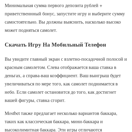
Минимальная сумма первого депозита рублей +
приветственнный бонус, запустите игру и выберите сумму
самостоятельно. Вы должны выяснить, насколько высоко
может подняться самолет.
Скачать Игру На Мобильный Телефон
Вы увидите главный экран с взлетно-посадочной полосой и
красным самолетом. Слева отображается ваша ставка в
деньгах, а справа-ваш коэффициент. Ваш выигрыш будет
увеличиваться по мере того, как самолет поднимается в
небо. Если самолет остановится до того, как достигнет
вашей фигуры, ставка сгорит.
Mostbet также предлагает несколько вариантов баккара,
таких как классическая баккара, мини-баккара и
высоколимитная баккара. Эти игры отличаются