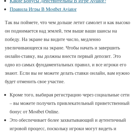
Какие Бонусы Действительны В Игре Aviator?
Правила Игры В Mostbet Aviator
Так вы поймете, что чем дольше летит самолет и как высоко
он поднимается над землей, тем выше ваши шансы на
победу. На экране вы видите число, медленно
увеличивающееся на экране. Чтобы начать и завершить
онлайн-ставку, вы должны внести первый депозит. Это
одно из самых фундаментальных правил, и все игроки его
знают. Если вы не можете делать ставки онлайн, вам нужно
будет отменить свое участие.
Кроме того, выбирая регистрацию через социальные сети
– вы можете получить привлекательный приветственный
бонус от Mostbet Online.
Это обеспечивает более захватывающий и аутентичный
игровой процесс, поскольку игроки могут видеть и