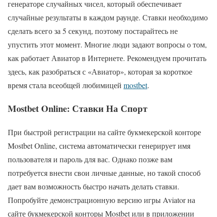
генераторе случайных чисел, который обеспечивает
случайные результаты в каждом раунде. Ставки необходимо
сделать всего за 5 секунд, поэтому постарайтесь не
упустить этот момент. Многие люди задают вопросы о том,
как работает Авиатор в Интернете. Рекомендуем прочитать
здесь, как разобраться с «Авиатор», которая за короткое
время стала всеобщей любимицей
mostbet
.
Mostbet Online: Ставки На Спорт
При быстрой регистрации на сайте букмекерской конторе
Mostbet Online, система автоматически генерирует имя
пользователя и пароль для вас. Однако позже вам
потребуется внести свои личные данные, но такой способ
дает вам возможность быстро начать делать ставки.
Попробуйте демонстрационную версию игры Aviator на
сайте букмекерской конторы Mostbet или в приложении