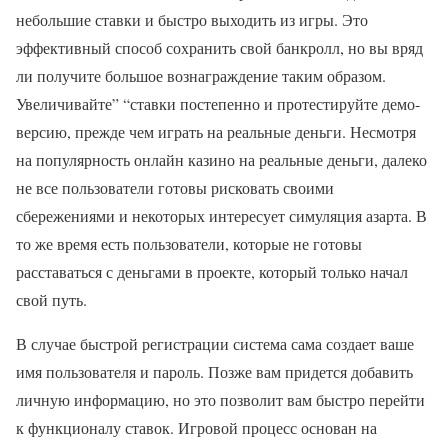
небольшие ставки и быстро выходить из игры. Это
эффективный способ сохранить свой банкролл, но вы вряд
ли получите большое вознаграждение таким образом.
Увеличивайте” “ставки постепенно и протестируйте демо-
версию, прежде чем играть на реальные деньги. Несмотря
на популярность онлайн казино на реальные деньги, далеко
не все пользователи готовы рисковать своими
сбережениями и некоторых интересует симуляция азарта. В
то же время есть пользователи, которые не готовы
расставаться с деньгами в проекте, который только начал
свой путь.
В случае быстрой регистрации система сама создает ваше
имя пользователя и пароль. Позже вам придется добавить
личную информацию, но это позволит вам быстро перейти
к функционалу ставок. Игровой процесс основан на