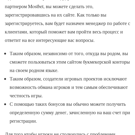
партнером Mostbet, вы можете сделать это,
зарегистрировавшись на их сайте. Как только вы
зарегистрируетесь, вам будет назначен менеджер по работе с
клиентами, который поможет вам пройти весь процесс и
ответит на все интересующие вас вопросы.
Таким образом, независимо от того, откуда вы родом, вы
сможете пользоваться этим сайтом букмекерской конторы
на своем родном языке.
Таким образом, создатели игровых проектов исключают
возможность обмана игроков и тем самым обеспечивают
честность игры.
С помощью таких бонусов вы обычно можете получить
определенную сумму денег, зачисленную на ваш счет при
регистрации.
Для того чтобы игроки не столкнулись с проблемами,