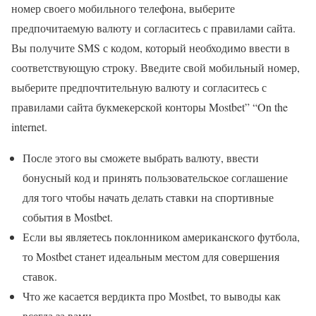
номер своего мобильного телефона, выберите
предпочитаемую валюту и согласитесь с правилами сайта.
Вы получите SMS с кодом, который необходимо ввести в
соответствующую строку. Введите свой мобильный номер,
выберите предпочтительную валюту и согласитесь с
правилами сайта букмекерской конторы Mostbet” “On the
internet.
После этого вы сможете выбрать валюту, ввести
бонусный код и принять пользовательское соглашение
для того чтобы начать делать ставки на спортивные
события в Mostbet.
Если вы являетесь поклонником американского футбола,
то Mostbet станет идеальным местом для совершения
ставок.
Что же касается вердикта про Mostbet, то выводы как
всегда за вами.