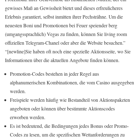
gewisses Maß an Gewissheit bietet und dieses erfreulicheres
Erlebnis garantiert, selbst inmitten ihrer Pechsträhne. Um die
neuesten Boni und Promotionen bei Feuer speiender berg
(umgangssprachlich) Vegas zu finden, können Sie living room
offiziellen Telegram-Chanel oder aber die Website besuchen.”
“[newline]Sie haben oft noch eine spezielle Aktionsseite, wo Sie
Informationen über die aktuellen Angebote finden können.
Promotion-Codes bestehen in jeder Regel aus
alphanumerischen Kombinationen, die vom Casino ausgegeben
werden.
Freispiele werden häufig wie Bestandteil von Aktionspaketen
angeboten oder können über bestimmte Aktionscodes
erworben werden.
Es ist bedeutend, die Bedingungen jedes Bonus oder Promo-
Codes zu lesen, um die spezifischen Wettanforderungen zu