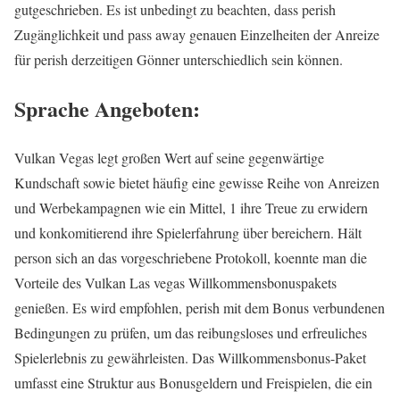
gutgeschrieben. Es ist unbedingt zu beachten, dass perish
Zugänglichkeit und pass away genauen Einzelheiten der Anreize
für perish derzeitigen Gönner unterschiedlich sein können.
Sprache Angeboten:
Vulkan Vegas legt großen Wert auf seine gegenwärtige
Kundschaft sowie bietet häufig eine gewisse Reihe von Anreizen
und Werbekampagnen wie ein Mittel, 1 ihre Treue zu erwidern
und konkomitierend ihre Spielerfahrung über bereichern. Hält
person sich an das vorgeschriebene Protokoll, koennte man die
Vorteile des Vulkan Las vegas Willkommensbonuspakets
genießen. Es wird empfohlen, perish mit dem Bonus verbundenen
Bedingungen zu prüfen, um das reibungsloses und erfreuliches
Spielerlebnis zu gewährleisten. Das Willkommensbonus-Paket
umfasst eine Struktur aus Bonusgeldern und Freispielen, die ein