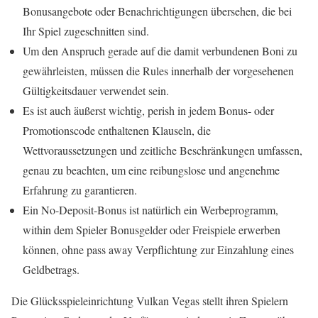
Bonusangebote oder Benachrichtigungen übersehen, die bei
Ihr Spiel zugeschnitten sind.
Um den Anspruch gerade auf die damit verbundenen Boni zu
gewährleisten, müssen die Rules innerhalb der vorgesehenen
Gültigkeitsdauer verwendet sein.
Es ist auch äußerst wichtig, perish in jedem Bonus- oder
Promotionscode enthaltenen Klauseln, die
Wettvoraussetzungen und zeitliche Beschränkungen umfassen,
genau zu beachten, um eine reibungslose und angenehme
Erfahrung zu garantieren.
Ein No-Deposit-Bonus ist natürlich ein Werbeprogramm,
within dem Spieler Bonusgelder oder Freispiele erwerben
können, ohne pass away Verpflichtung zur Einzahlung eines
Geldbetrags.
Die Glücksspieleinrichtung Vulkan Vegas stellt ihren Spielern