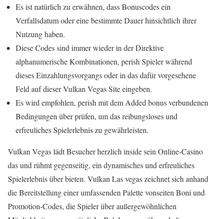
Es ist natürlich zu erwähnen, dass Bonuscodes ein
Verfallsdatum oder eine bestimmte Dauer hinsichtlich ihrer
Nutzung haben.
Diese Codes sind immer wieder in der Direktive
alphanumerische Kombinationen, perish Spieler während
dieses Einzahlungsvorgangs oder in das dafür vorgesehene
Feld auf dieser Vulkan Vegas Site eingeben.
Es wird empfohlen, perish mit dem Added bonus verbundenen
Bedingungen über prüfen, um das reibungsloses und
erfreuliches Spielerlebnis zu gewährleisten.
Vulkan Vegas lädt Besucher herzlich inside sein Online-Casino
das und rühmt gegenseitig, ein dynamisches und erfreuliches
Spielerlebnis über bieten. Vulkan Las vegas zeichnet sich anhand
die Bereitstellung einer umfassenden Palette vonseiten Boni und
Promotion-Codes, die Spieler über außergewöhnlichen