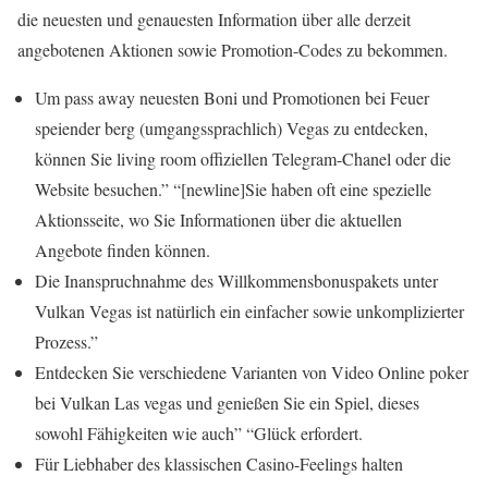
die neuesten und genauesten Information über alle derzeit
angebotenen Aktionen sowie Promotion-Codes zu bekommen.
Um pass away neuesten Boni und Promotionen bei Feuer
speiender berg (umgangssprachlich) Vegas zu entdecken,
können Sie living room offiziellen Telegram-Chanel oder die
Website besuchen.” “[newline]Sie haben oft eine spezielle
Aktionsseite, wo Sie Informationen über die aktuellen
Angebote finden können.
Die Inanspruchnahme des Willkommensbonuspakets unter
Vulkan Vegas ist natürlich ein einfacher sowie unkomplizierter
Prozess.”
Entdecken Sie verschiedene Varianten von Video Online poker
bei Vulkan Las vegas und genießen Sie ein Spiel, dieses
sowohl Fähigkeiten wie auch” “Glück erfordert.
Für Liebhaber des klassischen Casino-Feelings halten