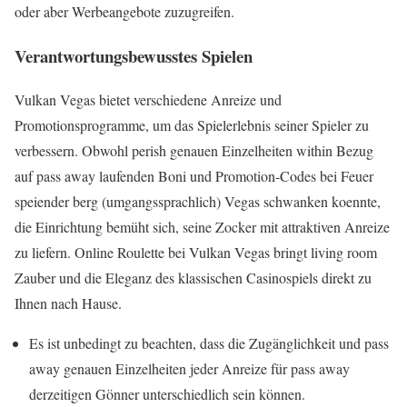
oder aber Werbeangebote zuzugreifen.
Verantwortungsbewusstes Spielen
Vulkan Vegas bietet verschiedene Anreize und
Promotionsprogramme, um das Spielerlebnis seiner Spieler zu
verbessern. Obwohl perish genauen Einzelheiten within Bezug
auf pass away laufenden Boni und Promotion-Codes bei Feuer
speiender berg (umgangssprachlich) Vegas schwanken koennte,
die Einrichtung bemüht sich, seine Zocker mit attraktiven Anreize
zu liefern. Online Roulette bei Vulkan Vegas bringt living room
Zauber und die Eleganz des klassischen Casinospiels direkt zu
Ihnen nach Hause.
Es ist unbedingt zu beachten, dass die Zugänglichkeit und pass
away genauen Einzelheiten jeder Anreize für pass away
derzeitigen Gönner unterschiedlich sein können.