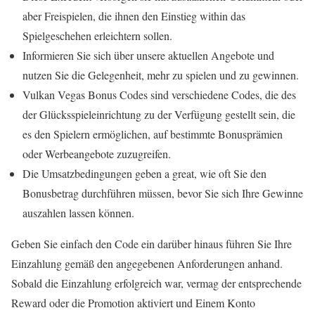
aber Freispielen, die ihnen den Einstieg within das
Spielgeschehen erleichtern sollen.
Informieren Sie sich über unsere aktuellen Angebote und
nutzen Sie die Gelegenheit, mehr zu spielen und zu gewinnen.
Vulkan Vegas Bonus Codes sind verschiedene Codes, die des
der Glücksspieleinrichtung zu der Verfügung gestellt sein, die
es den Spielern ermöglichen, auf bestimmte Bonusprämien
oder Werbeangebote zuzugreifen.
Die Umsatzbedingungen geben a great, wie oft Sie den
Bonusbetrag durchführen müssen, bevor Sie sich Ihre Gewinne
auszahlen lassen können.
Geben Sie einfach den Code ein darüber hinaus führen Sie Ihre
Einzahlung gemäß den angegebenen Anforderungen anhand.
Sobald die Einzahlung erfolgreich war, vermag der entsprechende
Reward oder die Promotion aktiviert und Einem Konto