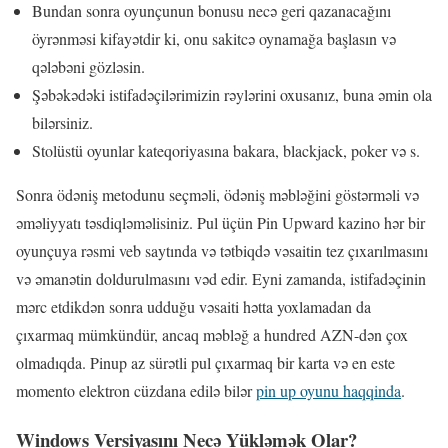
Bundan sonra oyunçunun bonusu necə geri qazanacağını
öyrənməsi kifayətdir ki, onu sakitcə oynamağa başlasın və
qələbəni gözləsin.
Şəbəkədəki istifadəçilərimizin rəylərini oxusanız, buna əmin ola
bilərsiniz.
Stolüstü oyunlar kateqoriyasına bakara, blackjack, poker və s.
Sonra ödəniş metodunu seçməli, ödəniş məbləğini göstərməli və
əməliyyatı təsdiqləməlisiniz. Pul üçün Pin Upward kazino hər bir
oyunçuya rəsmi veb saytında və tətbiqdə vəsaitin tez çıxarılmasını
və əmanətin doldurulmasını vəd edir. Eyni zamanda, istifadəçinin
mərc etdikdən sonra udduğu vəsaiti hətta yoxlamadan da
çıxarmaq mümkündür, ancaq məbləğ a hundred AZN-dən çox
olmadıqda. Pinup az sürətli pul çıxarmaq bir karta və en este
momento elektron cüzdana edilə bilər
pin up oyunu haqqinda
.
Windows Versiyasını Necə Yükləmək Olar?