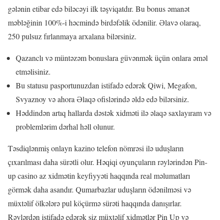
gələnin etibar edə biləcəyi ilk təşviqatdır. Bu bonus əmanət
məbləğinin 100%-i həcmində birdəfəlik ödənilir. Əlavə olaraq,
250 pulsuz fırlanmaya arxalana bilərsiniz.
Qazanclı və müntəzəm bonuslara güvənmək üçün onlara əməl
etməlisiniz.
Bu statusu pasportunuzdan istifadə edərək Qiwi, Megafon,
Svyaznoy və ahora Əlaqə ofislərində əldə edə bilərsiniz.
Həddindən artıq hallarda dəstək xidməti ilə əlaqə saxlayıram və
problemlərim dərhal həll olunur.
Təsdiqlənmiş onlayn kazino telefon nömrəsi ilə uduşların
çıxarılması daha sürətli olur. Həqiqi oyunçuların rəylərindən Pin-
up casino az xidmətin keyfiyyəti haqqında real məlumatları
görmək daha asandır. Qumarbazlar uduşların ödənilməsi və
müxtəlif ölkələrə pul köçürmə sürəti haqqında danışırlar.
Rəylərdən istifadə edərək siz müxtəlif xidmətlər Pin Up və