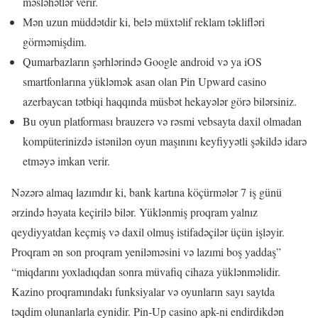
məsləhətlər verir.
Mən uzun müddətdir ki, belə müxtəlif reklam təklifləri
görməmişdim.
Qumarbazların şərhlərində Google android və ya iOS
smartfonlarına yükləmək asan olan Pin Upward casino
azerbaycan tətbiqi haqqında müsbət hekayələr görə bilərsiniz.
Bu oyun platforması brauzerə və rəsmi vebsayta daxil olmadan
kompüterinizdə istənilən oyun maşınını keyfiyyətli şəkildə idarə
etməyə imkan verir.
Nəzərə almaq lazımdır ki, bank kartına köçürmələr 7 iş günü
ərzində həyata keçirilə bilər. Yüklənmiş proqram yalnız
qeydiyyatdan keçmiş və daxil olmuş istifadəçilər üçün işləyir.
Proqram ən son proqram yeniləməsini və lazımi boş yaddaş”
“miqdarını yoxladıqdan sonra müvafiq cihaza yüklənməlidir.
Kazino proqramındakı funksiyalar və oyunların sayı saytda
təqdim olunanlarla eynidir. Pin-Up casino apk-ni endirdikdən