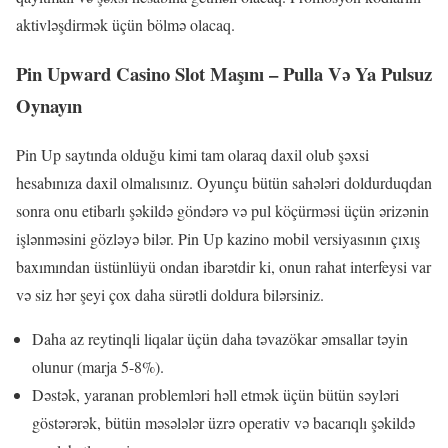
aktivləşdirmək üçün bölmə olacaq.
Pin Upward Casino Slot Maşını – Pulla Və Ya Pulsuz
Oynayın
Pin Up saytında olduğu kimi tam olaraq daxil olub şəxsi
hesabınıza daxil olmalısınız. Oyunçu bütün sahələri doldurduqdan
sonra onu etibarlı şəkildə göndərə və pul köçürməsi üçün ərizənin
işlənməsini gözləyə bilər. Pin Up kazino mobil versiyasının çıxış
baxımından üstünlüyü ondan ibarətdir ki, onun rahat interfeysi var
və siz hər şeyi çox daha sürətli doldura bilərsiniz.
Daha az reytinqli liqalar üçün daha təvazökar əmsallar təyin
olunur (marja 5-8%).
Dəstək, yaranan problemləri həll etmək üçün bütün səyləri
göstərərək, bütün məsələlər üzrə operativ və bacarıqlı şəkildə