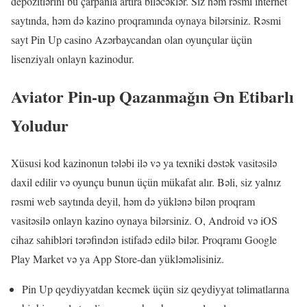
depozitlərini bu çarpanla artıra biləcəklər. Siz həm rəsmi internet
saytında, həm də kazino proqramında oynaya bilərsiniz. Rəsmi
sayt Pin Up casino Azərbaycandan olan oyunçular üçün
lisenziyalı onlayn kazinodur.
Aviator Pin-up Qazanmağın Ən Etibarlı
Yoludur
Xüsusi kod kazinonun tələbi ilə və ya texniki dəstək vasitəsilə
daxil edilir və oyunçu bunun üçün mükafat alır. Bəli, siz yalnız
rəsmi web saytında deyil, həm də yüklənə bilən proqram
vasitəsilə onlayn kazino oynaya bilərsiniz. O, Android və iOS
cihaz sahibləri tərəfindən istifadə edilə bilər. Proqramı Google
Play Market və ya App Store-dan yükləməlisiniz.
Pin Up qeydiyyatdan kecmek üçün siz qeydiyyat təlimatlarına