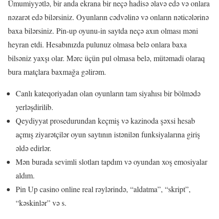
Ümumiyyətlə, bir anda ekrana bir neçə hadisə əlavə edə və onlara
nəzarət edə bilərsiniz. Oyunların cədvəlinə və onların nəticələrinə
baxa bilərsiniz. Pin-up oyunu-in saytda neçə axın olması məni
heyran etdi. Hesabınızda pulunuz olmasa belə onlara baxa
bilsəniz yaxşı olar. Mərc üçün pul olmasa belə, mütəmadi olaraq
bura matçlara baxmağa gəlirəm.
Canlı kateqoriyadan olan oyunların tam siyahısı bir bölmədə
yerləşdirilib.
Qeydiyyat prosedurundan keçmiş və kazinoda şəxsi hesab
açmış ziyarətçilər oyun saytının istənilən funksiyalarına giriş
əldə edirlər.
Mən burada sevimli slotları tapdım və oyundan xoş emosiyalar
aldım.
Pin Up casino online real rəylərində, “aldatma”, “skript”,
“kəskinlər” və s.