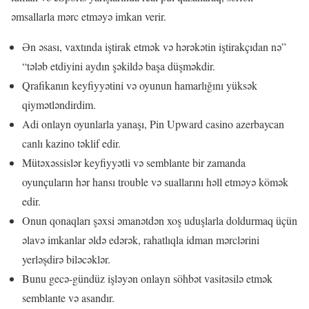
əmsallarla mərc etməyə imkan verir.
Ən əsası, vaxtında iştirak etmək və hərəkətin iştirakçıdan nə”
“tələb etdiyini aydın şəkildə başa düşməkdir.
Qrafikanın keyfiyyətini və oyunun hamarlığını yüksək
qiymətləndirdim.
Adi onlayn oyunlarla yanaşı, Pin Upward casino azerbaycan
canlı kazino təklif edir.
Mütəxəssislər keyfiyyətli və semblante bir zamanda
oyunçuların hər hansı trouble və suallarını həll etməyə kömək
edir.
Onun qonaqları şəxsi əmanətdən xoş uduşlarla doldurmaq üçün
əlavə imkanlar əldə edərək, rahatlıqla idman mərclərini
yerləşdirə biləcəklər.
Bunu gecə-gündüz işləyən onlayn söhbət vasitəsilə etmək
semblante və asandır.