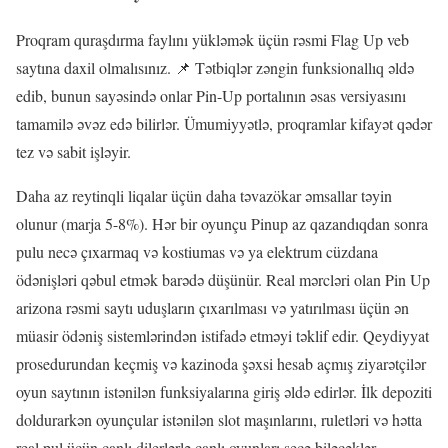
Proqram quraşdırma faylını yükləmək üçün rəsmi Flag Up veb
saytına daxil olmalısınız. 📌 Tətbiqlər zəngin funksionallıq əldə
edib, bunun sayəsində onlar Pin-Up portalının əsas versiyasını
tamamilə əvəz edə bilirlər. Ümumiyyətlə, proqramlar kifayət qədər
tez və sabit işləyir.
Daha az reytinqli liqalar üçün daha təvazökar əmsallar təyin
olunur (marja 5-8%). Hər bir oyunçu Pinup az qazandıqdan sonra
pulu necə çıxarmaq və kostiumas və ya elektrum cüzdana
ödənişləri qəbul etmək barədə düşünür. Real mərcləri olan Pin Up
arizona rəsmi saytı uduşların çıxarılması və yatırılması üçün ən
müasir ödəniş sistemlərindən istifadə etməyi təklif edir. Qeydiyyat
prosedurundan keçmiş və kazinoda şəxsi hesab açmış ziyarətçilər
oyun saytının istənilən funksiyalarına giriş əldə edirlər. İlk depoziti
doldurarkən oyunçular istənilən slot maşınlarını, ruletləri və hətta
real pul üçün canlı dilerlərlə canlı oyunları seçə biləcəklər.