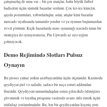
çatışmazlıq de uma var – bir çox matçlar, hətta böyük futbol
hadisələri üçün statistik bazarlar verilmir. Çox tez-tez künclər,
qayda pozuntuları, xəbərdarlıqlar, aslar, atışlar kimi bazarlar
mercado siyahısında tamamilə yoxdur və ya oyunun başlamazdan
əvvəl görünür. Kiçik bazarlarda mərc oynamağı nəzərdə tutan bir
strategiya ilə oynayırsınızsa, Pin Upwards az sizə uyğun
gəlməyəcək.
Demo Rejimində Slotları Pulsuz
Oynayın
Bu proses yalnız yetkin azərbaycanlılar üçün əlçatandır. Kazinoda
qeydiyyat piel və sadədir, sadəcə bir neçə zəruri addımdan
ibarətdir. Qeydiyyatı tamamladıqdan sonra gələcəkdə ödənişlərə
güvənmək və loyallıq proqramı vasitəsilə avans əldə etmək üçün
istifadəçi yoxlanılmalıdır. Bu, hər bir qeydiyyatdan keçmiş yeni