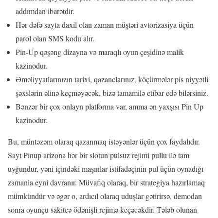
addımdan ibarətdir.
Hər dəfə sayta daxil olan zaman müştəri avtorizasiya üçün
parol olan SMS kodu alır.
Pin-Up qəşəng dizayna və maraqlı oyun çeşidinə malik
kazinodur.
Əməliyyatlarınızın tarixi, qazanclarınız, köçürmələr pis niyyətli
şəxslərin əlinə keçməyəcək, bizə tamamilə etibar edə bilərsiniz.
Bənzər bir çox onlayn platforma var, amma ən yaxşısı Pin Up
kazinodur.
Bu, müntəzəm olaraq qazanmaq istəyənlər üçün çox faydalıdır.
Sayt Pinup arizona hər bir slotun pulsuz rejimi pullu ilə tam
uyğundur, yəni içindəki maşınlar istifadəçinin pul üçün oynadığı
zamanla eyni davranır. Müvafiq olaraq, bir strategiya hazırlamaq
mümkündür və əgər o, ardıcıl olaraq uduşlar gətirirsə, demodan
sonra oyunçu sakitcə ödənişli rejimə keçəcəkdir. Tələb olunan