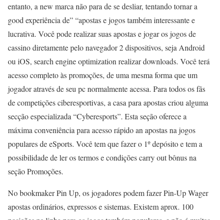
entanto, a new marca não para de se desliar, tentando tornar a
good experiência de” “apostas e jogos também interessante e
lucrativa. Você pode realizar suas apostas e jogar os jogos de
cassino diretamente pelo navegador 2 dispositivos, seja Android
ou iOS, search engine optimization realizar downloads. Você terá
acesso completo às promoções, de uma mesma forma que um
jogador através de seu pc normalmente acessa. Para todos os fãs
de competições ciberesportivas, a casa para apostas criou alguma
secção especializada “Cyberesports”. Esta seção oferece a
máxima conveniência para acesso rápido an apostas na jogos
populares de eSports. Você tem que fazer o 1º depósito e tem a
possibilidade de ler os termos e condições carry out bônus na
seção Promoções.
No bookmaker Pin Up, os jogadores podem fazer Pin-Up Wager
apostas ordinários, expressos e sistemas. Existem aprox. 100