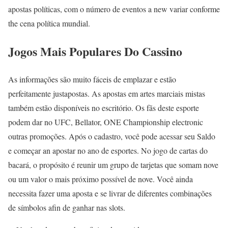
apostas políticas, com o número de eventos a new variar conforme
the cena política mundial.
Jogos Mais Populares Do Cassino
As informações são muito fáceis de emplazar e estão
perfeitamente justapostas. As apostas em artes marciais mistas
também estão disponíveis no escritório. Os fãs deste esporte
podem dar no UFC, Bellator, ONE Championship electronic
outras promoções. Após o cadastro, você pode acessar seu Saldo
e começar an apostar no ano de esportes. No jogo de cartas do
bacará, o propósito é reunir um grupo de tarjetas que somam nove
ou um valor o mais próximo possível de nove. Você ainda
necessita fazer uma aposta e se livrar de diferentes combinações
de símbolos afin de ganhar nas slots.