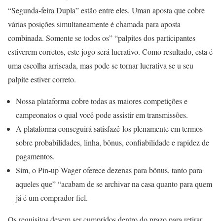
“Segunda-feira Dupla” estão entre eles. Uman aposta que cobre
várias posições simultaneamente é chamada para aposta
combinada. Somente se todos os” “palpites dos participantes
estiverem corretos, este jogo será lucrativo. Como resultado, esta é
uma escolha arriscada, mas pode se tornar lucrativa se u seu
palpite estiver correto.
Nossa plataforma cobre todas as maiores competições e
campeonatos o qual você pode assistir em transmissões.
A plataforma conseguirá satisfazê-los plenamente em termos
sobre probabilidades, linha, bônus, confiabilidade e rapidez de
pagamentos.
Sim, o Pin-up Wager oferece dezenas para bônus, tanto para
aqueles que” “acabam de se archivar na casa quanto para quem
já é um comprador fiel.
Os requisitos devem ser cumpridos dentro do prazo para retirar