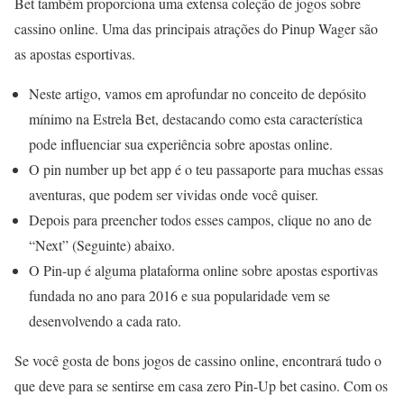
Bet também proporciona uma extensa coleção de jogos sobre
cassino online. Uma das principais atrações do Pinup Wager são
as apostas esportivas.
Neste artigo, vamos em aprofundar no conceito de depósito
mínimo na Estrela Bet, destacando como esta característica
pode influenciar sua experiência sobre apostas online.
O pin number up bet app é o teu passaporte para muchas essas
aventuras, que podem ser vividas onde você quiser.
Depois para preencher todos esses campos, clique no ano de
“Next” (Seguinte) abaixo.
O Pin-up é alguma plataforma online sobre apostas esportivas
fundada no ano para 2016 e sua popularidade vem se
desenvolvendo a cada rato.
Se você gosta de bons jogos de cassino online, encontrará tudo o
que deve para se sentirse em casa zero Pin-Up bet casino. Com os