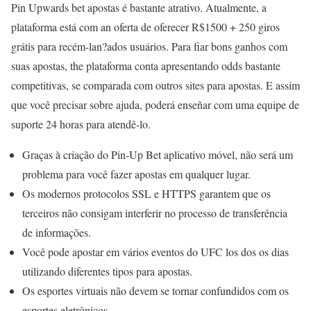
Pin Upwards bet apostas é bastante atrativo. Atualmente, a
plataforma está com an oferta de oferecer R$1500 + 250 giros
grátis para recém-lan?ados usuários. Para fiar bons ganhos com
suas apostas, the plataforma conta apresentando odds bastante
competitivas, se comparada com outros sites para apostas. E assim
que você precisar sobre ajuda, poderá enseñar com uma equipe de
suporte 24 horas para atendê-lo.
Graças à criação do Pin-Up Bet aplicativo móvel, não será um
problema para você fazer apostas em qualquer lugar.
Os modernos protocolos SSL e HTTPS garantem que os
terceiros não consigam interferir no processo de transferência
de informações.
Você pode apostar em vários eventos do UFC los dos os dias
utilizando diferentes tipos para apostas.
Os esportes virtuais não devem se tornar confundidos com os
esportes eletrônicos.