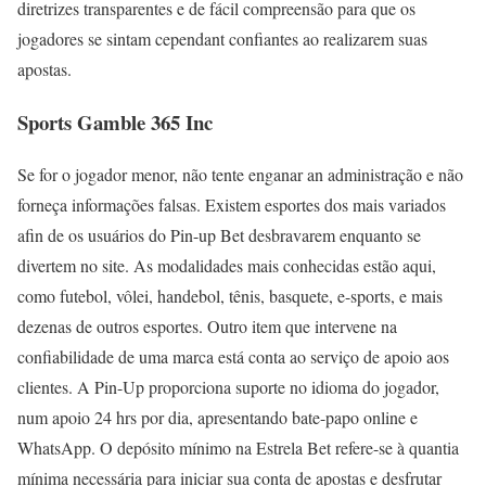
diretrizes transparentes e de fácil compreensão para que os
jogadores se sintam cependant confiantes ao realizarem suas
apostas.
Sports Gamble 365 Inc
Se for o jogador menor, não tente enganar an administração e não
forneça informações falsas. Existem esportes dos mais variados
afin de os usuários do Pin-up Bet desbravarem enquanto se
divertem no site. As modalidades mais conhecidas estão aqui,
como futebol, vôlei, handebol, tênis, basquete, e-sports, e mais
dezenas de outros esportes. Outro item que intervene na
confiabilidade de uma marca está conta ao serviço de apoio aos
clientes. A Pin-Up proporciona suporte no idioma do jogador,
num apoio 24 hrs por dia, apresentando bate-papo online e
WhatsApp. O depósito mínimo na Estrela Bet refere-se à quantia
mínima necessária para iniciar sua conta de apostas e desfrutar