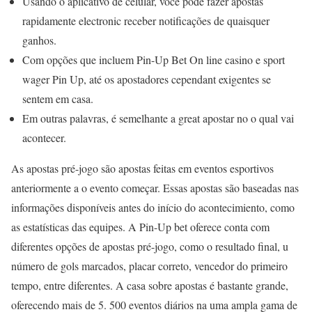
Usando o aplicativo de celular, você pode fazer apostas
rapidamente electronic receber notificações de quaisquer
ganhos.
Com opções que incluem Pin-Up Bet On line casino e sport
wager Pin Up, até os apostadores cependant exigentes se
sentem em casa.
Em outras palavras, é semelhante a great apostar no o qual vai
acontecer.
As apostas pré-jogo são apostas feitas em eventos esportivos
anteriormente a o evento começar. Essas apostas são baseadas nas
informações disponíveis antes do início do acontecimiento, como
as estatísticas das equipes. A Pin-Up bet oferece conta com
diferentes opções de apostas pré-jogo, como o resultado final, u
número de gols marcados, placar correto, vencedor do primeiro
tempo, entre diferentes. A casa sobre apostas é bastante grande,
oferecendo mais de 5. 500 eventos diários na uma ampla gama de