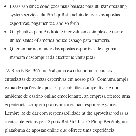
Essas são since condições mais básicas para utilizar operating
system serviços da Pin Up Bet, incluindo todas as apostas
esportivas, pagamentos, and so forth
O aplicativo para Android é incrivelmente simples de usar e
united states of america pouco espaço para memória.
Quer entrar no mundo das apostas esportivas de alguma
maneira descomplicada electronic vantajosa?
“A Sports Bet 365 Inc é alguma escolha popular para os
entusiastas de apostas esportivas em nosso país. Com uma ampla
gama de opções de apostas, probabilities competitivas e um
ambiente de cassino online emocionante, an empresa oferece uma
experiência completa pra os amantes para esportes e games.
Lembre-se de dar com responsabilidade at the aproveitar todas as
ofertas oferecidas pela Sports Bet 365 Inc. O Pinup Bet é alguma
plataforma de apostas online que oferece uma experiência