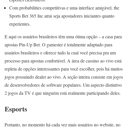
Com probabilities competitivas e uma interface amigável, the
Sports Bet 365 Inc atrai seja apostadores iniciantes quanto
experientes.
E aqui os usuários brasileiros têm uma ótima opção – a casa para
apostas Pin-Up Bet. O gamester é totalmente adaptado para
usuários brasileiros e oferece tudo la cual você precisa pra um
processo para apostas confortável. A área de cassino ao vivo está
repleta de opções interessantes para você escolher, pois há muitos
jogos possuindo dealer ao vivo. A seção inteira consiste em jogos
de desenvolvedores de software populares. Um aspecto distintivo
2 jogos da TV é que ninguém está realmente participando deles.
Esports
Portanto, no momento há cada vez mais usuários no website, no