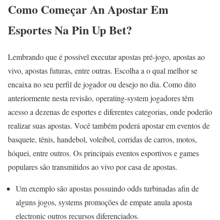
Como Começar An Apostar Em
Esportes Na Pin Up Bet?
Lembrando que é possível executar apostas pré-jogo, apostas ao
vivo, apostas futuras, entre outras. Escolha a o qual melhor se
encaixa no seu perfil de jogador ou desejo no dia. Como dito
anteriormente nesta revisão, operating-system jogadores têm
acesso a dezenas de esportes e diferentes categorias, onde poderão
realizar suas apostas. Você também poderá apostar em eventos de
basquete, tênis, handebol, voleibol, corridas de carros, motos,
hóquei, entre outros. Os principais eventos esportivos e games
populares são transmitidos ao vivo por casa de apostas.
Um exemplo são apostas possuindo odds turbinadas afin de
alguns jogos, systems promoções de empate anula aposta
electronic outros recursos diferenciados.