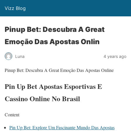
Vizz Blog
Pinup Bet: Descubra A Great
Emoção Das Apostas Onlin
Luna
4 years ago
Pinup Bet: Descubra A Great Emoção Das Apostas Online
Pin Up Bet Apostas Esportivas E
Cassino Online No Brasil
Content
Pin Up Bet: Explore Um Fascinante Mundo Das Apostas