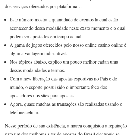
dos serviços oferecidos por plataforma…
Este número mostra a quantidade de eventos la cual estão
acontecendo dessa modalidade neste exato momento e o qual
podem ser apostados em tempo actual.
A gama de jogos oferecidos pelo nosso online casino online é
alguma vantagem indiscutível.
Nos tópicos abaixo, explico um pouco melhor cadan uma
dessas modalidades e termos.
Com a new liberação das apostas esportivas no País e do
mundo, o esporte possui sido o importante foco dos
apostadores nos sites para apostas.
Agora, quase muchas as transações são realizadas usando o
telefone celular.
Nesse período de sua existência, a marca conquistou a reputação
para um dos melhores sites de apostas do Brasil electronic se