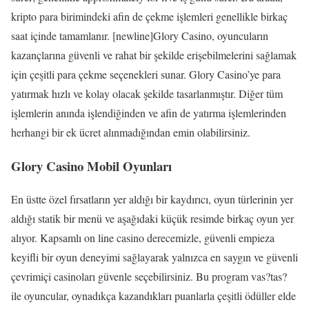
kripto para birimindeki afin de çekme işlemleri genellikle birkaç
saat içinde tamamlanır. [newline]Glory Casino, oyuncuların
kazançlarına güvenli ve rahat bir şekilde erişebilmelerini sağlamak
için çeşitli para çekme seçenekleri sunar. Glory Casino’ye para
yatırmak hızlı ve kolay olacak şekilde tasarlanmıştır. Diğer tüm
işlemlerin anında işlendiğinden ve afin de yatırma işlemlerinden
herhangi bir ek ücret alınmadığından emin olabilirsiniz.
Glory Casino Mobil Oyunları
En üstte özel fırsatların yer aldığı bir kaydırıcı, oyun türlerinin yer
aldığı statik bir menü ve aşağıdaki küçük resimde birkaç oyun yer
alıyor. Kapsamlı on line casino derecemizle, güvenli empieza
keyifli bir oyun deneyimi sağlayarak yalnızca en saygın ve güvenli
çevrimiçi casinoları güvenle seçebilirsiniz. Bu program vas?tas?
ile oyuncular, oynadıkça kazandıkları puanlarla çeşitli ödüller elde