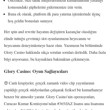
Öncelikle, bazı sadık müşterilerimizin kumarhanenin yasallığı
konusundaki şüphelerini gidermemize izin verin.
Buna ek olarak, platform ilk para yatırma işlemlerinde ilginç
hoş geldin bonusları sunuyor.
Her spin and rewrite hayatını değiştiren kazançlar olasılığını
elinde tuttuğu çevrimiçi slot oyunlarımızın heyecanını ve
heyecanını deneyimlemeye hazır olun. Yazımızın bu bölümünde
Glory Casino hakkında sıkça sorulan soruları derledik. Daha fazla
bilgi arıyorsanız, bu kaynaklara bakmaktan çekinmeyin.
Glory Casino: Oyun Sağlayıcıları
🤑 Canlı krupiyeler, gerçek zamanlı video clip yayınlarının
yapıldığı gerçek stüdyolardan çalışarak fiziksel bir kumarhaneye
benzer bir atmosfer yaratır. Glory Casino’nin operasyonları,
Curacao Kumar Komisyonu’ndan #365/JAZ lisansı ana lisansına