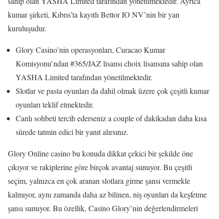
sahip olan YASHA Limited tarafından yönetilmektedir. Ayrıca
kumar şirketi, Kıbrıs’ta kayıtlı Bettor IO NV’nin bir yan
kuruluşudur.
Glory Casino’nin operasyonları, Curacao Kumar
Komisyonu’ndan #365/JAZ lisansı choix lisansına sahip olan
YASHA Limited tarafından yönetilmektedir.
Slotlar ve pasta oyunları da dahil olmak üzere çok çeşitli kumar
oyunları teklif etmektedir.
Canlı sohbeti tercih ederseniz a couple of dakikadan daha kısa
sürede tatmin edici bir yanıt alırsınız.
Glory Online casino bu konuda dikkat çekici bir şekilde öne
çıkıyor ve rakiplerine göre birçok avantaj sunuyor. Bu çeşitli
seçim, yalnızca en çok aranan slotlara girme şansı vermekle
kalmıyor, aynı zamanda daha az bilinen, niş oyunları da keşfetme
şansı sunuyor. Bu özellik, Casino Glory’nin değerlendirmeleri