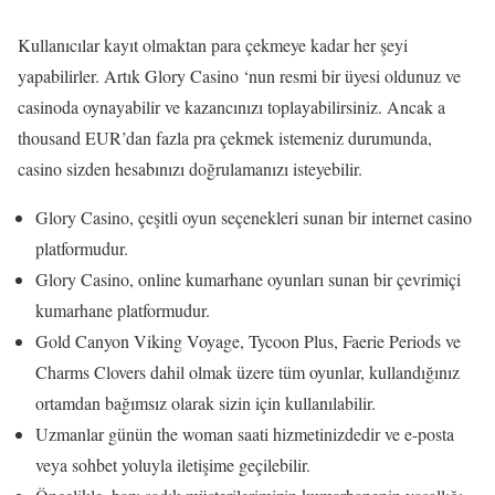
Kullanıcılar kayıt olmaktan para çekmeye kadar her şeyi
yapabilirler. Artık Glory Casino ‘nun resmi bir üyesi oldunuz ve
casinoda oynayabilir ve kazancınızı toplayabilirsiniz. Ancak a
thousand EUR’dan fazla pra çekmek istemeniz durumunda,
casino sizden hesabınızı doğrulamanızı isteyebilir.
Glory Casino, çeşitli oyun seçenekleri sunan bir internet casino
platformudur.
Glory Casino, online kumarhane oyunları sunan bir çevrimiçi
kumarhane platformudur.
Gold Canyon Viking Voyage, Tycoon Plus, Faerie Periods ve
Charms Clovers dahil olmak üzere tüm oyunlar, kullandığınız
ortamdan bağımsız olarak sizin için kullanılabilir.
Uzmanlar günün the woman saati hizmetinizdedir ve e-posta
veya sohbet yoluyla iletişime geçilebilir.