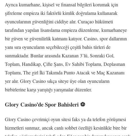
Ayrıca kumarhane, kişisel ve finansal bilgileri korumak için
şifreleme empieza iki faktörlü kimlik doğrulama kullanarak
oyuncularının güvenliğini ciddiye alır. Curaçao hükümeti
tarafından yapılan lisanslama empieza düzenleme, kumarhaneye
bir güven ve güvenilirlik katmanı katıyor. Casino, spor dallarının
yanı sıra oyuncuların seçebileceği çeşitli bahis türleri de
sunmaktadır. Bunlar arasında Kazanan 3’lü, Sonraki Gol,
Toplam, Handikap, Çifte Şans, Ev Sahibi Toplamı, Deplasman
Toplamı, The girl İki Takımda Punto Atacak ve Maç Kazananı
yer alır. Glory Casino sıkça siteye üye olan oyuncuların
birbirlerine karşı yarıştığı yarışmalar düzenler.
Glory Casino’de Spor Bahisleri ⚽️
Glory Casino çevrimiçi oyun sitesi faks ya da telefon görüşmesi
hizmetleri sunmaz, ancak canlı sohbet özelliği kesinlikle bire bir