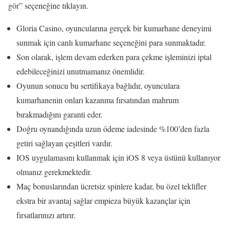
gör” seçeneğine tıklayın.
Gloria Casino, oyuncularına gerçek bir kumarhane deneyimi
sunmak için canlı kumarhane seçeneğini para sunmaktadır.
Son olarak, işlem devam ederken para çekme işleminizi iptal
edebileceğinizi unutmamanız önemlidir.
Oyunun sonucu bu sertifikaya bağlıdır, oyunculara
kumarhanenin onları kazanma fırsatından mahrum
bırakmadığını garanti eder.
Doğru oynandığında uzun ödeme iadesinde %100’den fazla
getiri sağlayan çeşitleri vardır.
IOS uygulamasını kullanmak için iOS 8 veya üstünü kullanıyor
olmanız gerekmektedir.
Maç bonuslarından ücretsiz spinlere kadar, bu özel teklifler
ekstra bir avantaj sağlar empieza büyük kazançlar için
fırsatlarınızı artırır.