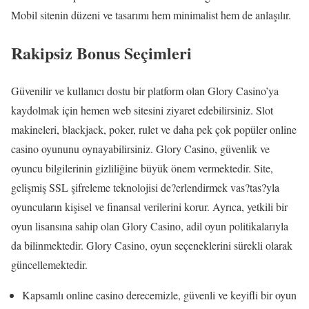
Mobil sitenin düzeni ve tasarımı hem minimalist hem de anlaşılır.
Rakipsiz Bonus Seçimleri
Güvenilir ve kullanıcı dostu bir platform olan Glory Casino’ya
kaydolmak için hemen web sitesini ziyaret edebilirsiniz. Slot
makineleri, blackjack, poker, rulet ve daha pek çok popüler online
casino oyununu oynayabilirsiniz. Glory Casino, güvenlik ve
oyuncu bilgilerinin gizliliğine büyük önem vermektedir. Site,
gelişmiş SSL şifreleme teknolojisi de?erlendirmek vas?tas?yla
oyuncuların kişisel ve finansal verilerini korur. Ayrıca, yetkili bir
oyun lisansına sahip olan Glory Casino, adil oyun politikalarıyla
da bilinmektedir. Glory Casino, oyun seçeneklerini sürekli olarak
güncellemektedir.
Kapsamlı online casino derecemizle, güvenli ve keyifli bir oyun