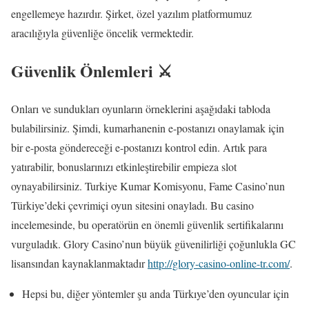
engellemeye hazırdır. Şirket, özel yazılım platformumuz
aracılığıyla güvenliğe öncelik vermektedir.
Güvenlik Önlemleri ⚔️
Onları ve sundukları oyunların örneklerini aşağıdaki tabloda
bulabilirsiniz. Şimdi, kumarhanenin e-postanızı onaylamak için
bir e-posta göndereceği e-postanızı kontrol edin. Artık para
yatırabilir, bonuslarınızı etkinleştirebilir empieza slot
oynayabilirsiniz. Turkiye Kumar Komisyonu, Fame Casino’nun
Türkiye’deki çevrimiçi oyun sitesini onayladı. Bu casino
incelemesinde, bu operatörün en önemli güvenlik sertifikalarını
vurguladık. Glory Casino’nun büyük güvenilirliği çoğunlukla GC
lisansından kaynaklanmaktadır
http://glory-casino-online-tr.com/
.
Hepsi bu, diğer yöntemler şu anda Türkıye’den oyuncular için