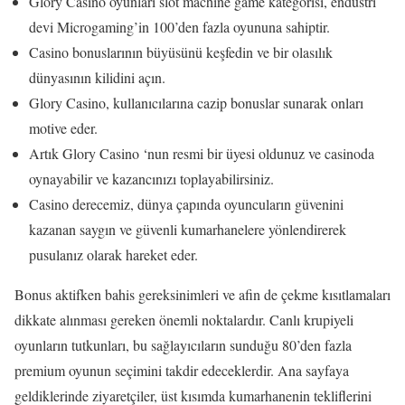
Glory Casino oyunları slot machine game kategorisi, endüstri
devi Microgaming’in 100’den fazla oyununa sahiptir.
Casino bonuslarının büyüsünü keşfedin ve bir olasılık
dünyasının kilidini açın.
Glory Casino, kullanıcılarına cazip bonuslar sunarak onları
motive eder.
Artık Glory Casino ‘nun resmi bir üyesi oldunuz ve casinoda
oynayabilir ve kazancınızı toplayabilirsiniz.
Casino derecemiz, dünya çapında oyuncuların güvenini
kazanan saygın ve güvenli kumarhanelere yönlendirerek
pusulanız olarak hareket eder.
Bonus aktifken bahis gereksinimleri ve afin de çekme kısıtlamaları
dikkate alınması gereken önemli noktalardır. Canlı krupiyeli
oyunların tutkunları, bu sağlayıcıların sunduğu 80’den fazla
premium oyunun seçimini takdir edeceklerdir. Ana sayfaya
geldiklerinde ziyaretçiler, üst kısımda kumarhanenin tekliflerini