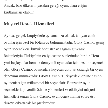
Ancak, bazı ülkelerin yasaları gereği oyunculara erişim
kısıtlamaları olabilir.
Müşteri Destek Hizmetleri
Ayrıca, gerçek krupiyelerle oynamanıza olanak tanıyan canlı
oyunlar için özel bir bölüm de bulunmaktadır. Glory Casino, geniş
oyun seçenekleri, büyük bonuslar ve sağlam güvenlik
önlemleriyle Türkiye’nin en iyi casino sitelerinden biridir. Hem
yeni başlayanlar hem de deneyimli oyuncular için best bir seçenek
olan Glory Casino, oyunculara heyecan dolu ve kazançlı bir oyun
deneyimi sunmaktadır. Glory Casino, Türkiye’deki online casino
oyuncuları için mükemmel bir seçenektir. Benzersiz oyun
seçenekleri, güvenilir ödeme yöntemleri ve etkileyici müşteri
hizmetleri sunan Glory Casino, oyun deneyiminizi sobre üst
düzeye çıkartacak bir platformdur.