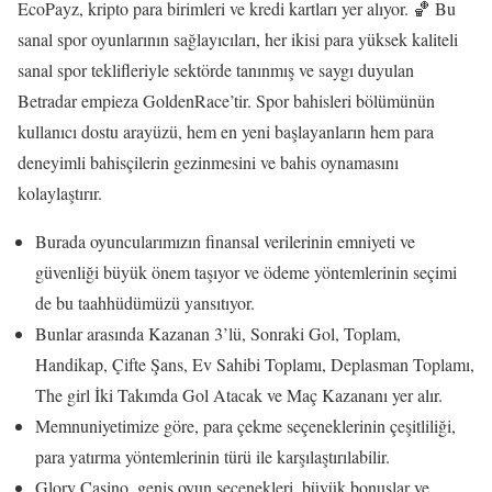
EcoPayz, kripto para birimleri ve kredi kartları yer alıyor. 🏀 Bu
sanal spor oyunlarının sağlayıcıları, her ikisi para yüksek kaliteli
sanal spor teklifleriyle sektörde tanınmış ve saygı duyulan
Betradar empieza GoldenRace’tir. Spor bahisleri bölümünün
kullanıcı dostu arayüzü, hem en yeni başlayanların hem para
deneyimli bahisçilerin gezinmesini ve bahis oynamasını
kolaylaştırır.
Burada oyuncularımızın finansal verilerinin emniyeti ve
güvenliği büyük önem taşıyor ve ödeme yöntemlerinin seçimi
de bu taahhüdümüzü yansıtıyor.
Bunlar arasında Kazanan 3’lü, Sonraki Gol, Toplam,
Handikap, Çifte Şans, Ev Sahibi Toplamı, Deplasman Toplamı,
The girl İki Takımda Gol Atacak ve Maç Kazananı yer alır.
Memnuniyetimize göre, para çekme seçeneklerinin çeşitliliği,
para yatırma yöntemlerinin türü ile karşılaştırılabilir.
Glory Casino, geniş oyun seçenekleri, büyük bonuslar ve