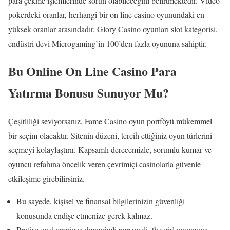
para çekme işlemlerinde sorun olabileceğini belirtmektedir. Video
pokerdeki oranlar, herhangi bir on line casino oyunundaki en
yüksek oranlar arasındadır. Glory Casino oyunları slot kategorisi,
endüstri devi Microgaming’in 100’den fazla oyununa sahiptir.
Bu Online On Line Casino Para
Yatırma Bonusu Sunuyor Mu?
Çeşitliliği seviyorsanız, Fame Casino oyun portföyü mükemmel
bir seçim olacaktır. Sitenin düzeni, tercih ettiğiniz oyun türlerini
seçmeyi kolaylaştırır. Kapsamlı derecemizle, sorumlu kumar ve
oyuncu refahına öncelik veren çevrimiçi casinolarla güvenle
etkileşime girebilirsiniz.
Bu sayede, kişisel ve finansal bilgilerinizin güvenliği
konusunda endişe etmenize gerek kalmaz.
Profesyonel empieza deneyimli personeli, the girl oyuncuya