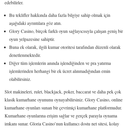
edebilirler.
Bu teklifler hakkında daha fazla bilgiye sahip olmak için
aşağıdaki ayrıntılara göz atın.
Glory Casino, birçok farklı oyun sağlayıcısıyla çalışan geniş bir
oyun yelpazesine sahiptir.
Buna ek olarak, ilgili kumar otoritesi tarafından düzenli olarak
denetlenmektedir.
Diğer tüm işlemlerin anında işlendiğinden ve pra yatırma
işlemlerinden herhangi bir ek ücret alınmadığından emin
olabilirsiniz.
Slot makineleri, rulet, blackjack, poker, baccarat ve daha pek çok
klasik kumarhane oyununu oynayabilirsiniz. Glory Casino, online
kumarhane oyunları sunan bir çevrimiçi kumarhane platformudur.
Kumarhane oyunlarına erişim sağlar ve gerçek parayla oynama
imkanı sunar. Gloria Casino’nun kullanıcı dostu net sitesi, kolay