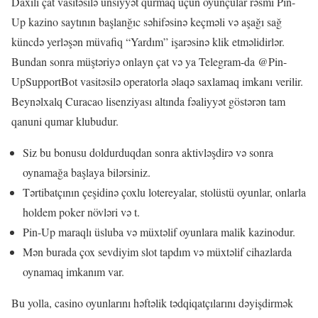
Daxili çat vasitəsilə ünsiyyət qurmaq üçün oyunçular rəsmi Pin-
Up kazino saytının başlanğıc səhifəsinə keçməli və aşağı sağ
küncdə yerləşən müvafiq “Yardım” işarəsinə klik etməlidirlər.
Bundan sonra müştəriyə onlayn çat və ya Telegram-da @Pin-
UpSupportBot vasitəsilə operatorla əlaqə saxlamaq imkanı verilir.
Beynəlxalq Curacao lisenziyası altında fəaliyyət göstərən tam
qanuni qumar klubudur.
Siz bu bonusu doldurduqdan sonra aktivləşdirə və sonra
oynamağa başlaya bilərsiniz.
Tərtibatçının çeşidinə çoxlu lotereyalar, stolüstü oyunlar, onlarla
holdem poker növləri və t.
Pin-Up maraqlı üsluba və müxtəlif oyunlara malik kazinodur.
Mən burada çox sevdiyim slot tapdım və müxtəlif cihazlarda
oynamaq imkanım var.
Bu yolla, casino oyunlarını həftəlik tədqiqatçılarını dəyişdirmək