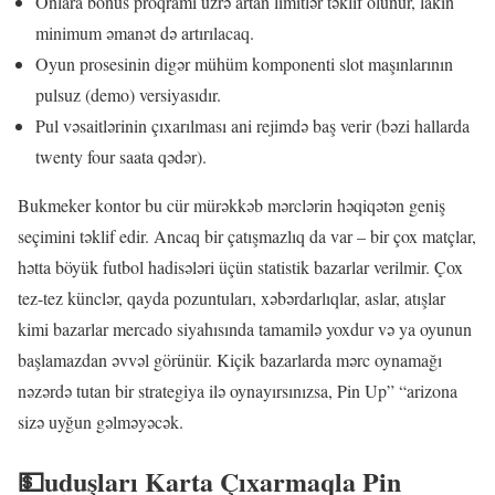
Onlara bonus proqramı üzrə artan limitlər təklif olunur, lakin
minimum əmanət də artırılacaq.
Oyun prosesinin digər mühüm komponenti slot maşınlarının
pulsuz (demo) versiyasıdır.
Pul vəsaitlərinin çıxarılması ani rejimdə baş verir (bəzi hallarda
twenty four saata qədər).
Bukmeker kontor bu cür mürəkkəb mərclərin həqiqətən geniş
seçimini təklif edir. Ancaq bir çatışmazlıq da var – bir çox matçlar,
hətta böyük futbol hadisələri üçün statistik bazarlar verilmir. Çox
tez-tez künclər, qayda pozuntuları, xəbərdarlıqlar, aslar, atışlar
kimi bazarlar mercado siyahısında tamamilə yoxdur və ya oyunun
başlamazdan əvvəl görünür. Kiçik bazarlarda mərc oynamağı
nəzərdə tutan bir strategiya ilə oynayırsınızsa, Pin Up” “arizona
sizə uyğun gəlməyəcək.
💵uduşları Karta Çıxarmaqla Pin