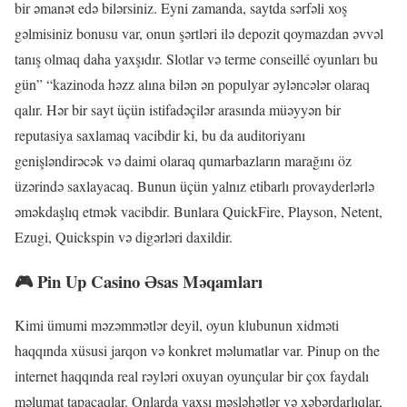
bir əmanət edə bilərsiniz. Eyni zamanda, saytda sərfəli xoş
gəlmisiniz bonusu var, onun şərtləri ilə depozit qoymazdan əvvəl
tanış olmaq daha yaxşıdır. Slotlar və terme conseillé oyunları bu
gün” “kazinoda həzz alına bilən ən populyar əyləncələr olaraq
qalır. Hər bir sayt üçün istifadəçilər arasında müəyyən bir
reputasiya saxlamaq vacibdir ki, bu da auditoriyanı
genişləndirəcək və daimi olaraq qumarbazların marağını öz
üzərində saxlayacaq. Bunun üçün yalnız etibarlı provayderlərlə
əməkdaşlıq etmək vacibdir. Bunlara QuickFire, Playson, Netent,
Ezugi, Quickspin və digərləri daxildir.
🎮 Pin Up Casino Əsas Məqamları
Kimi ümumi məzəmmətlər deyil, oyun klubunun xidməti
haqqında xüsusi jarqon və konkret məlumatlar var. Pinup on the
internet haqqında real rəyləri oxuyan oyunçular bir çox faydalı
məlumat tapacaqlar. Onlarda yaxşı məsləhətlər və xəbərdarlıqlar,