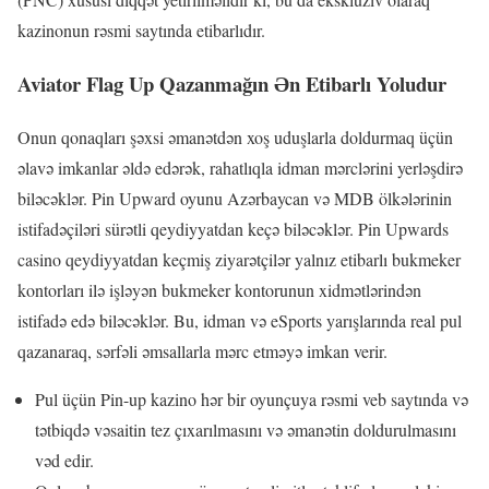
kazinonun rəsmi saytında etibarlıdır.
Aviator Flag Up Qazanmağın Ən Etibarlı Yoludur
Onun qonaqları şəxsi əmanətdən xoş uduşlarla doldurmaq üçün
əlavə imkanlar əldə edərək, rahatlıqla idman mərclərini yerləşdirə
biləcəklər. Pin Upward oyunu Azərbaycan və MDB ölkələrinin
istifadəçiləri sürətli qeydiyyatdan keçə biləcəklər. Pin Upwards
casino qeydiyyatdan keçmiş ziyarətçilər yalnız etibarlı bukmeker
kontorları ilə işləyən bukmeker kontorunun xidmətlərindən
istifadə edə biləcəklər. Bu, idman və eSports yarışlarında real pul
qazanaraq, sərfəli əmsallarla mərc etməyə imkan verir.
Pul üçün Pin-up kazino hər bir oyunçuya rəsmi veb saytında və
tətbiqdə vəsaitin tez çıxarılmasını və əmanətin doldurulmasını
vəd edir.