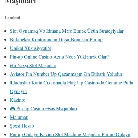
Maşınları
Content
Slot Oynamaq Və Idmana Mərc Etmək Üçün Strategiyalar
Bukmeker Kontorundan Digər Bonuslar Pin-up
Unikal Xüsusiyyətlər
Pin-up Online Casino Aznu Necə Yükləmək Olar?
Ən Yaxşı Slot Maşınları
Aviator Pin Number Up Qazanmağın Ən Etibarlı Yoludur
💵uduşları Karta Çıxarmaqla Flag Up Casino-də Genuine Pulla
Oynayın
Kazino:
🎮 Pin-up Casino Əsas Məqamları
Məlumat:
Şəxsi Hesab
Pin-up Onlayn Kazino Slot Machine Maşınları Pin-up Onlayn