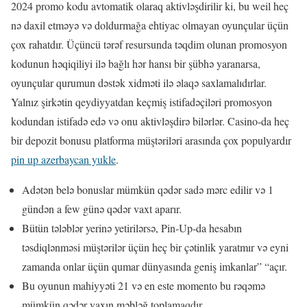
2024 promo kodu avtomatik olaraq aktivləşdirilir ki, bu weil heç
nə daxil etməyə və doldurmağa ehtiyac olmayan oyunçular üçün
çox rahatdır. Üçüncü tərəf resursunda təqdim olunan promosyon
kodunun həqiqiliyi ilə bağlı hər hansı bir şübhə yaranarsa,
oyunçular qurumun dəstək xidməti ilə əlaqə saxlamalıdırlar.
Yalnız şirkətin qeydiyyatdan keçmiş istifadəçiləri promosyon
kodundan istifadə edə və onu aktivləşdirə bilərlər. Casino-da heç
bir depozit bonusu platforma müştəriləri arasında çox populyardır
pin up azerbaycan yukle
.
Adətən belə bonuslar mümkün qədər sadə mərc edilir və 1
gündən a few günə qədər vaxt aparır.
Bütün tələblər yerinə yetirilərsə, Pin-Up-da hesabın
təsdiqlənməsi müştərilər üçün heç bir çətinlik yaratmır və eyni
zamanda onlar üçün qumar dünyasında geniş imkanlar” “açır.
Bu oyunun mahiyyəti 21 və en este momento bu rəqəmə
mümkün qədər yaxın məbləğ toplamaqdır.