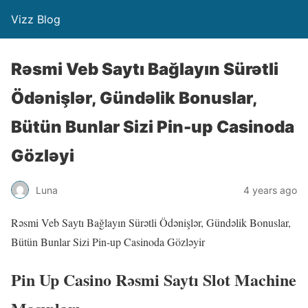
Vizz Blog
Rəsmi Veb Saytı Bağlayın️ Sürətli
Ödənişlər, Gündəlik Bonuslar,
Bütün Bunlar Sizi Pin-up Casinoda
Gözləyi
Luna
4 years ago
Rəsmi Veb Saytı Bağlayın️ Sürətli Ödənişlər, Gündəlik Bonuslar,
Bütün Bunlar Sizi Pin-up Casinoda Gözləyir
Pin Up Casino Rəsmi Saytı Slot Machine