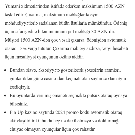
Yumani xidmətlərindən istifadə edərkən maksimum 1500 AZN
təşkil edir. Çıxarma, maksimum məbləğlərdə eyni
məhdudiyyətlərlə sadalanan bütün üsullarla mümkündür. Ödəniş
üçün sifariş edilə bilən minimum pul məbləği 30 AZN-dir.
Müştəri 1500 AZN-dən çox vəsait çıxarsa, ödənişdən avtomatik
olaraq 13% vergi tutulur. Çıxarma məbləği azdırsa, vergi hesabatı
üçün məsuliyyət oyunçunun özünə aiddir.
Bundan əlavə, əksəriyyətə göstəriləcək şəxsələrin rəsmləri,
günlər ildən günə casino-dan keçməli olan saytın saxlamağını
təsdiqləyir.
Bu oyunlarda verilmiş əmanəti seçməklə pulsuz olaraq oynaya
bilərsiniz.
Pin-Up kazino saytında 2024 promo kodu avtomatik olaraq
aktivləşdirilir ki, bu da heç nə daxil etməyə və doldurmağa
ehtiyac olmayan oyunçular üçün çox rahatdır.