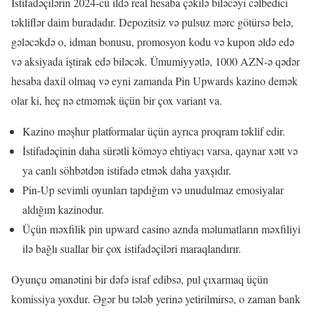
İstifadəçilərin 2024-cü ildə real hesaba çəkilə biləcəyi cəlbedici
təkliflər daim buradadır. Depozitsiz və pulsuz mərc götürsə belə,
gələcəkdə o, idman bonusu, promosyon kodu və kupon əldə edə
və aksiyada iştirak edə biləcək. Ümumiyyətlə, 1000 AZN-ə qədər
hesaba daxil olmaq və eyni zamanda Pin Upwards kazino demək
olar ki, heç nə etməmək üçün bir çox variant va.
Kazino məşhur platformalar üçün ayrıca proqram təklif edir.
İstifadəçinin daha sürətli köməyə ehtiyacı varsa, qaynar xətt və
ya canlı söhbətdən istifadə etmək daha yaxşıdır.
Pin-Up sevimli oyunları tapdığım və unudulmaz emosiyalar
aldığım kazinodur.
Üçün məxfilik pin upward casino aznda məlumatların məxfiliyi
ilə bağlı suallar bir çox istifadəçiləri maraqlandırır.
Oyunçu əmanətini bir dəfə israf edibsə, pul çıxarmaq üçün
komissiya yoxdur. Əgər bu tələb yerinə yetirilmirsə, o zaman bank