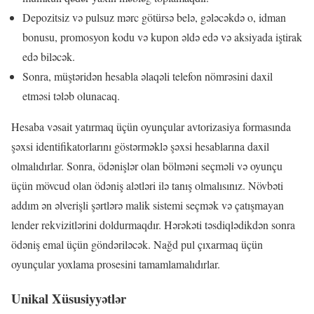
Depozitsiz və pulsuz mərc götürsə belə, gələcəkdə o, idman
bonusu, promosyon kodu və kupon əldə edə və aksiyada iştirak
edə biləcək.
Sonra, müştəridən hesabla əlaqəli telefon nömrəsini daxil
etməsi tələb olunacaq.
Hesaba vəsait yatırmaq üçün oyunçular avtorizasiya formasında
şəxsi identifikatorlarını göstərməklə şəxsi hesablarına daxil
olmalıdırlar. Sonra, ödənişlər olan bölməni seçməli və oyunçu
üçün mövcud olan ödəniş alətləri ilə tanış olmalısınız. Növbəti
addım ən əlverişli şərtlərə malik sistemi seçmək və çatışmayan
lender rekvizitlərini doldurmaqdır. Hərəkəti təsdiqlədikdən sonra
ödəniş emal üçün göndəriləcək. Nağd pul çıxarmaq üçün
oyunçular yoxlama prosesini tamamlamalıdırlar.
Unikal Xüsusiyyətlər