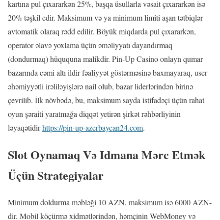
kartına pul çıxararkən 25%, başqa üsullarla vəsait çıxararkən isə
20% təşkil edir. Maksimum və ya minimum limiti aşan tətbiqlər
avtomatik olaraq rədd edilir. Böyük miqdarda pul çıxararkən,
operator əlavə yoxlama üçün əməliyyatı dayandırmaq
(dondurmaq) hüququna malikdir. Pin-Up Casino onlayn qumar
bazarında cəmi altı ildir fəaliyyət göstərməsinə baxmayaraq, user
əhəmiyyətli irəliləyişlərə nail olub, bazar liderlərindən birinə
çevrilib. İlk növbədə, bu, maksimum sayda istifadəçi üçün rahat
oyun şəraiti yaratmağa diqqət yetirən şirkət rəhbərliyinin
ləyaqətidir
https://pin-up-azerbaycan24.com
.
Slot Oynamaq Və Idmana Mərc Etmək
Üçün Strategiyalar
Minimum doldurma məbləği 10 AZN, maksimum isə 6000 AZN-
dir. Mobil köçürmə xidmətlərindən, həmçinin WebMoney və