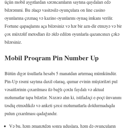
üçün mobil aygıtlardan sərəncamların saytına qaydaları edə
bilərəmmi. Bu əlaqə vasitəsilə oyunçulara on line casino
oyunlarına çıxmaq və kazino oyunlarını oynaq imkanı verilir.
Fortune qapaqlarını aça bilərsiniz və hər bir azn-dir etməyə və bir
çox müxtəlif metodları ilə əldə edilən oyunlarla qazancınızı çəkə
bilərsiniz.
Mobil Proqram Pin Number Up
Bütün digər üsullarla hesabı 5 manatdan artırmaq mümkündür.
Pin-Up rəsmi saytına daxil olaraq, qumar evinin müştəriləri pul
vəsaitlərinin çıxarılması ilə bağlı çoxlu faydalı və aktual
məlumatlar tapa bilərlər. Nəzərə alın ki, istifadəçi e-poçt ünvanını
təsdiq etmədikdə və anketi şəxsi məlumatlarla doldurmadıqda
pulun çıxarılması qadağandır.
Və bu, həm əmanətdən sonra uduşlara, həm də oyunçuların