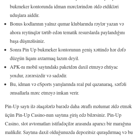
bukmeker kontorunda idman mərclərindən əldə etdikləri
uduşlara aiddir.
Bonus kodlarının yalnız qumar klublarında rəylər yazan və
ahora reytinqlər tərtib edən tematik resurslarda paylandığını
başa düşməlisiniz.
Sonra Pin Up bukmeker kontorunun geniş xəttində hər dəfə
düzgün liqanı axtarmaq lazım deyil.
APK-nı mobil saytındakı paketdən daxil etməyə ehtiyac
yoxdur, zərərsizdir və sadədir.
Bu, idman və eSports yarışlarında real pul qazanaraq, sərfəli
əmsallarla mərc etməyə imkan verir.
Pin-Up saytı ilə əlaqələrlə barədə daha ətraflı məlumat əldə etmək
üçün Pin-Up Casino-nun saytına giriş edə bilərsiniz. Pin-Up
Casino, slot avtomatları istifadəçilər arasında aparıcı bir marağına
malikdir. Saytına daxil olduğunuzda depozitsiz quraşdırmaq və bu