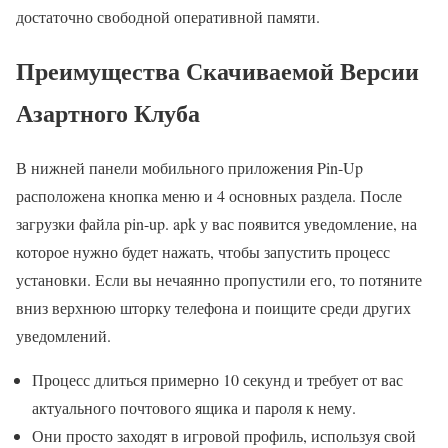
достаточно свободной оперативной памяти.
Преимущества Скачиваемой Версии
Азартного Клуба
В нижней панели мобильного приложения Pin-Up
расположена кнопка меню и 4 основных раздела. После
загрузки файла pin-up. apk у вас появится уведомление, на
которое нужно будет нажать, чтобы запустить процесс
установки. Если вы нечаянно пропустили его, то потяните
вниз верхнюю шторку телефона и поищите среди других
уведомлений.
Процесс длиться примерно 10 секунд и требует от вас
актуального почтового ящика и пароля к нему.
Они просто заходят в игровой профиль, используя свой