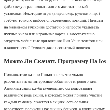
файл следует распаковать для его автоматической
установки. Некоторые игры (видеопокер, рулетки и пр. )
требуют точного выбора определенных позиций. Пальцем
на маленьком тачскрине достаточно непросто указывать
нужные числа или игральные карты. Самостоятельно
загрузить мобильные приложения Пин Уп на телефон или
планшет легко” “сможет даже неопытный новичок.
Можно Ли Скачать Программу На Ios
Пользователи казино Пинап знают, что можно
рассчитывать на интересные события от игрового зала.
Администрация клуба еженедельно организовывает
различного рода акции, в которых может принять участие
каждый гемблер. Участвуя в акциях, есть большая
вероятность получения различных бонусов, а также крутых