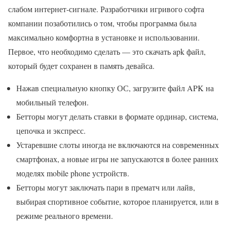
слабом интернет-сигнале. Разработчики игривого софта
компании позаботились о том, чтобы программа была
максимально комфортна в установке и использовании.
Первое, что необходимо сделать — это скачать apk файл,
который будет сохранен в память девайса.
Нажав специальную кнопку ОС, загрузите файл APK на
мобильный телефон.
Бетторы могут делать ставки в формате ординар, система,
цепочка и экспресс.
Устаревшие слоты иногда не включаются на современных
смартфонах, а новые игры не запускаются в более ранних
моделях mobile phone устройств.
Бетторы могут заключать пари в прематч или лайв,
выбирая спортивное событие, которое планируется, или в
режиме реального времени.