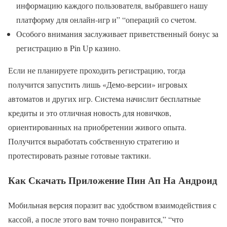
информацию каждого пользователя, выбравшего нашу
платформу для онлайн-игр и” “операций со счетом.
Особого внимания заслуживает приветственный бонус за
регистрацию в Pin Up казино.
Если не планируете проходить регистрацию, тогда
получится запустить лишь «Демо-версии» игровых
автоматов и других игр. Система начислит бесплатные
кредиты и это отличная новость для новичков,
ориентированных на приобретении живого опыта.
Получится выработать собственную стратегию и
протестировать разные готовые тактики.
Как Скачать Приложение Пин Ап На Андроид
Мобильная версия поразит вас удобством взаимодействия с
кассой, а после этого вам точно понравится,” “что