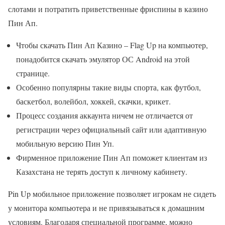
слотами и потратить приветственные фриспины в казино
Пин Ап.
Чтобы скачать Пин Ап Казино – Flag Up на компьютер,
понадобится скачать эмулятор ОС Android на этой
странице.
Особенно популярны такие виды спорта, как футбол,
баскетбол, волейбол, хоккей, скачки, крикет.
Процесс создания аккаунта ничем не отличается от
регистрации через официальный сайт или адаптивную
мобильную версию Пин Уп.
Фирменное приложение Пин Ап поможет клиентам из
Казахстана не терять доступ к личному кабинету.
Pin Up мобильное приложение позволяет игрокам не сидеть
у монитора компьютера и не привязываться к домашним
условиям. Благодаря специальной программе, можно