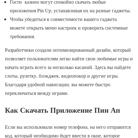
Гости казино могут спокойно скачать любые
приложения Pin Up, устанавливая их на разные гаджеты.
Чтобы убедиться в совместимости вашего гаджета
можете открыть меню настроек и проверить системные
требования.
Разработчики создали оптимизированный дизайн, который
позволяет пользователям легко найти свои любимые игры и
начать играть всего за несколько касаний. Здесь вы найдете
слоты, рулетку, блэкджек, видеопокер и другие игры.
Благодаря удобной навигации, вы можете быстро
переключаться между играми.
Как Скачать Приложение Пин Ап
Если вы использовали номер телефона, на него отправится
код, который необходимо будет ввести в окне, которое