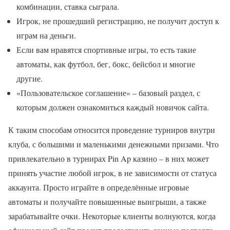
комбинации, ставка сыграла.
Игрок, не прошедший регистрацию, не получит доступ к
играм на деньги.
Если вам нравятся спортивные игры, то есть такие
автоматы, как футбол, бег, бокс, бейсбол и многие
другие.
«Пользовательское соглашение» – базовый раздел, с
которым должен ознакомиться каждый новичок сайта.
К таким способам относится проведение турниров внутри
клуба, с большими и маленькими денежными призами. Что
привлекательно в турнирах Pin Ap казино – в них может
принять участие любой игрок, в не зависимости от статуса
аккаунта. Просто играйте в определённые игровые
автоматы и получайте повышенные выигрыши, а также
зарабатывайте очки. Некоторые клиенты волнуются, когда