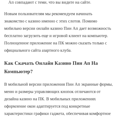
Ап совпадают с теми, что вы видите на сайте.
Новым пользователям мы рекомендуем начинать
знакомство с казино именно с этих слотов. Помимо
мобильно версии онлайн казино Пин Ап дает возможность
бесплатно загрузить еще и игровой клиент на компьютер.
Полноценное приложение на ПК можно сказать только с
официального сайта азартного клуба.
Как Скачать Онлайн Казино Пин Ап На
Компьютер?
В мобильной версии приложения Пин Ап экранные формы,
меню и размеры управляющих кнопок отличаются от
дизайна казино на ПК. В мобильных приложениях
оформление окон адаптируется под конкретные
характеристики графики гаджета, обеспечивая комфортное