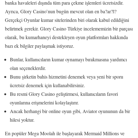
banka havaleleri dışında tüm para çekme işlemleri ücretsizdir.
Ayrıca, Glory Casino’nun bugün mevcut olan en ba?ar?l?
Gerçekçi Oyunlar kumar sitelerinden biri olarak kabul edildiğini
belirtmek gerekir. Glory Casino Türkiye incelememizin bir parçası
olarak, bu kumarhaneyi destekleyen oyun platformları hakkında
bazı ek bilgiler paylaşmak istiyoruz.
Bunlar, kullanıcıların kumar oynamayı bırakmasına yardımcı
olan seçeneklerdir.
Bunu şirketin bahis hizmetini denemek veya yeni bir sporu
ücretsiz denemek için kullanabilirsiniz.
Bu resmi Glory Casino geliştirmesi, kullanıcıların favori
oyunlarına erişmelerini kolaylaştırır.
Ancak herhangi bir online oyun gibi, Aviator oyununun da bir
hilesi yoktur.
En popüler Mega Moolah ile başlayarak Mermaid Millions ve