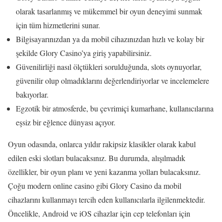
olarak tasarlanmış ve mükemmel bir oyun deneyimi sunmak
için tüm hizmetlerini sunar.
Bilgisayarınızdan ya da mobil cihazınızdan hızlı ve kolay bir
şekilde Glory Casino’ya giriş yapabilirsiniz.
Güvenilirliği nasıl ölçtükleri sorulduğunda, slots oynuyorlar,
güvenilir olup olmadıklarını değerlendiriyorlar ve incelemelere
bakıyorlar.
Egzotik bir atmosferde, bu çevrimiçi kumarhane, kullanıcılarına
eşsiz bir eğlence dünyası açıyor.
Oyun odasında, onlarca yıldır rakipsiz klasikler olarak kabul
edilen eski slotları bulacaksınız. Bu durumda, alışılmadık
özellikler, bir oyun planı ve yeni kazanma yolları bulacaksınız.
Çoğu modern online casino gibi Glory Casino da mobil
cihazlarını kullanmayı tercih eden kullanıcılarla ilgilenmektedir.
Öncelikle, Android ve iOS cihazlar için cep telefonları için