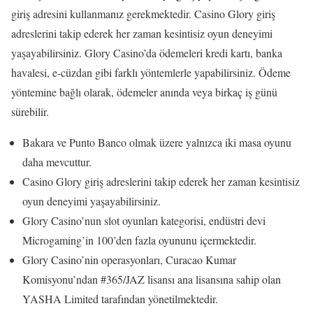
giriş adresini kullanmanız gerekmektedir. Casino Glory giriş
adreslerini takip ederek her zaman kesintisiz oyun deneyimi
yaşayabilirsiniz. Glory Casino’da ödemeleri kredi kartı, banka
havalesi, e-cüzdan gibi farklı yöntemlerle yapabilirsiniz. Ödeme
yöntemine bağlı olarak, ödemeler anında veya birkaç iş günü
sürebilir.
Bakara ve Punto Banco olmak üzere yalnızca iki masa oyunu
daha mevcuttur.
Casino Glory giriş adreslerini takip ederek her zaman kesintisiz
oyun deneyimi yaşayabilirsiniz.
Glory Casino’nun slot oyunları kategorisi, endüstri devi
Microgaming’in 100’den fazla oyununu içermektedir.
Glory Casino’nin operasyonları, Curacao Kumar
Komisyonu’ndan #365/JAZ lisansı ana lisansına sahip olan
YASHA Limited tarafından yönetilmektedir.