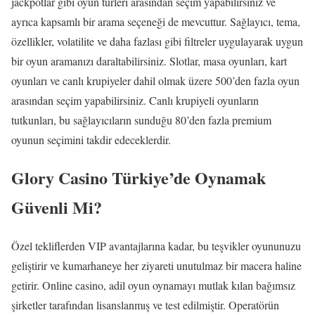
jackpotlar gibi oyun türleri arasından seçim yapabilirsiniz ve
ayrıca kapsamlı bir arama seçeneği de mevcuttur. Sağlayıcı, tema,
özellikler, volatilite ve daha fazlası gibi filtreler uygulayarak uygun
bir oyun aramanızı daraltabilirsiniz. Slotlar, masa oyunları, kart
oyunları ve canlı krupiyeler dahil olmak üzere 500’den fazla oyun
arasından seçim yapabilirsiniz. Canlı krupiyeli oyunların
tutkunları, bu sağlayıcıların sunduğu 80’den fazla premium
oyunun seçimini takdir edeceklerdir.
Glory Casino Türkiye’de Oynamak
Güvenli Mi?
Özel tekliflerden VIP avantajlarına kadar, bu teşvikler oyununuzu
geliştirir ve kumarhaneye her ziyareti unutulmaz bir macera haline
getirir. Online casino, adil oyun oynamayı mutlak kılan bağımsız
şirketler tarafından lisanslanmış ve test edilmiştir. Operatörün