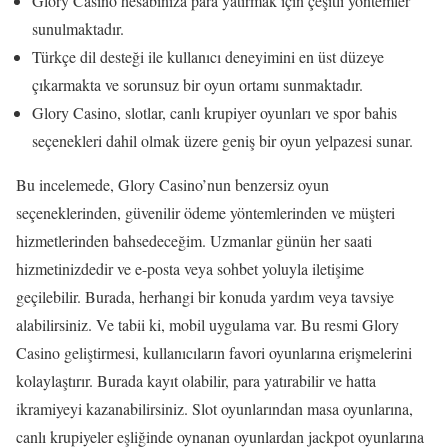
Glory Casino hesabınıza para yatırmak için çeşitli yöntemler
sunulmaktadır.
Türkçe dil desteği ile kullanıcı deneyimini en üst düzeye
çıkarmakta ve sorunsuz bir oyun ortamı sunmaktadır.
Glory Casino, slotlar, canlı krupiyer oyunları ve spor bahis
seçenekleri dahil olmak üzere geniş bir oyun yelpazesi sunar.
Bu incelemede, Glory Casino’nun benzersiz oyun
seçeneklerinden, güvenilir ödeme yöntemlerinden ve müşteri
hizmetlerinden bahsedeceğim. Uzmanlar günün her saati
hizmetinizdedir ve e-posta veya sohbet yoluyla iletişime
geçilebilir. Burada, herhangi bir konuda yardım veya tavsiye
alabilirsiniz. Ve tabii ki, mobil uygulama var. Bu resmi Glory
Casino geliştirmesi, kullanıcıların favori oyunlarına erişmelerini
kolaylaştırır. Burada kayıt olabilir, para yatırabilir ve hatta
ikramiyeyi kazanabilirsiniz. Slot oyunlarından masa oyunlarına,
canlı krupiyeler eşliğinde oynanan oyunlardan jackpot oyunlarına