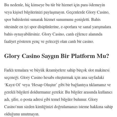
Bu nedenle, hiç kimseye bu tür bir hizmet için para ödemeyin
veya kişisel bilgilerinizi paylaşmayın. Geçenlerde Glory Casino,
spor bahislerini sunarak hizmet sunumunu genişletti. Bahis
sitesinde en iyi spor disiplinlerine, e-sporlara ve sanal yarışmalara
bahis oynayabilirsiniz. Glory Casino, canlı eğlence alanında
faaliyet gösteren genç ve geleceği olan canlı bir casino.
Glory Casino Saygın Bir Platform Mu?
Farklı temalara ve büyük ikramiyelere sahip birçok slot makinesi
seçeneği. Glory Casino hesabı oluşturmak için ana sayfadaki
‘Kayıt Ol’ veya ‘Hesap Oluştur’ gibi bir bağlantıya tıklamanız ve
gerekli bilgileri doldurmanız gerekir. Bu bilgiler arasında kullanıcı
adı, şifre, e-posta adresi gibi temel bilgiler bulunur. Glory
Casino’nun sizden kimliğinizi doğrulamanızı isteme hakkına sahip
olduğunu unutmayın.