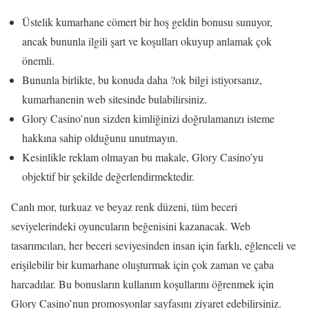
Üstelik kumarhane cömert bir hoş geldin bonusu sunuyor,
ancak bununla ilgili şart ve koşulları okuyup anlamak çok
önemli.
Bununla birlikte, bu konuda daha ?ok bilgi istiyorsanız,
kumarhanenin web sitesinde bulabilirsiniz.
Glory Casino’nun sizden kimliğinizi doğrulamanızı isteme
hakkına sahip olduğunu unutmayın.
Kesinlikle reklam olmayan bu makale, Glory Casino’yu
objektif bir şekilde değerlendirmektedir.
Canlı mor, turkuaz ve beyaz renk düzeni, tüm beceri
seviyelerindeki oyuncuların beğenisini kazanacak. Web
tasarımcıları, her beceri seviyesinden insan için farklı, eğlenceli ve
erişilebilir bir kumarhane oluşturmak için çok zaman ve çaba
harcadılar. Bu bonusların kullanım koşullarını öğrenmek için
Glory Casino’nun promosyonlar sayfasını ziyaret edebilirsiniz.