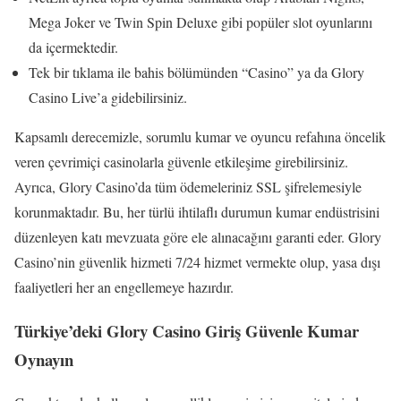
Mega Joker ve Twin Spin Deluxe gibi popüler slot oyunlarını
da içermektedir.
Tek bir tıklama ile bahis bölümünden “Casino” ya da Glory
Casino Live’a gidebilirsiniz.
Kapsamlı derecemizle, sorumlu kumar ve oyuncu refahına öncelik
veren çevrimiçi casinolarla güvenle etkileşime girebilirsiniz.
Ayrıca, Glory Casino’da tüm ödemeleriniz SSL şifrelemesiyle
korunmaktadır. Bu, her türlü ihtilaflı durumun kumar endüstrisini
düzenleyen katı mevzuata göre ele alınacağını garanti eder. Glory
Casino’nin güvenlik hizmeti 7/24 hizmet vermekte olup, yasa dışı
faaliyetleri her an engellemeye hazırdır.
Türkiye’deki Glory Casino Giriş Güvenle Kumar
Oynayın