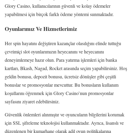
Glory Casino, kullanıcılarının güvenli ve kolay ödemeler
yapabilmesi için birçok farklı ödeme yöntemi sunmaktadır.
Oyunlarımız Ve Hizmetlerimiz
Her spin hayatını değiştiren kazançlar olasılığını elinde tuttuğu
çevrimiçi slot oyunlarımızın heyecanını ve heyecanını
deneyimlemeye hazır olun. Para yatırma işlemleri için banka
kartları, Bkash, Nagad, Rocket arasında seçim yapabilirsiniz. Hoş
geldin bonusu, depozit bonusu, ücretsiz dönüşler gibi çeşitli
bonuslar ve promosyonlar mevcuttur. Bu bonusların kullanım
koşullarını öğrenmek için Glory Casino’nun promosyonlar
sayfasını ziyaret edebilirsiniz.
Güvenlik önlemleri alınmıştır ve oyuncuların bilgilerini korumak
için SSL şifreleme teknolojisi kullanmaktadır. Ayrıca, lisanslı ve
düzenlenen bir kumarhane olarak adil oyun politikalarına