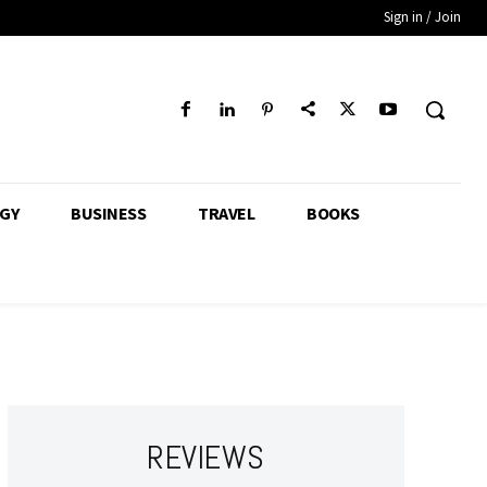
Sign in / Join
GY
BUSINESS
TRAVEL
BOOKS
REVIEWS