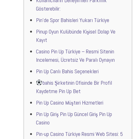
Kullanıcıların Deneyimleri Farklılık
Gösterebilir:
Pin’de Spor Bahisleri Yukarı Türkiye
Pinup Oyun Kulübünde Kişisel Dolap Ve
Kayıt
Casino Pin Up Türkiye – Resmi Sitenin
Incelemesi, Ücretsiz Ve Paralı Oynayın
Pin Up Canlı Bahis Seçenekleri
bahis Şirketinin Ofisinde Bir Profil
Kaydetme Pin Up Bet
Pin Up Casino Müşteri Hizmetleri
Pin Up Giriş Pin Up Güncel Giriş Pin Up
Casino
Pin-up Casino Türkiye Resmi Web Sitesi: 5