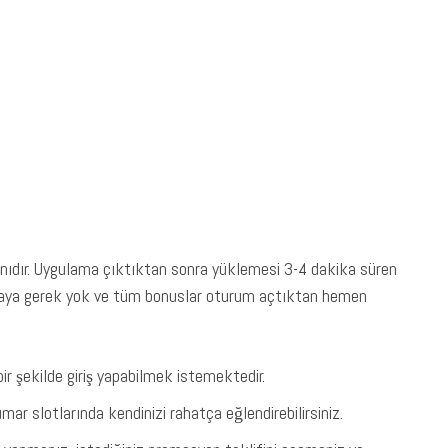
ynıdır. Uygulama çıktıktan sonra yüklemesi 3-4 dakika süren
r aynaya gerek yok ve tüm bonuslar oturum açtıktan hemen
bir şekilde giriş yapabilmek istemektedir.
mar slotlarında kendinizi rahatça eğlendirebilirsiniz.