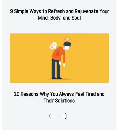
9 Simple Ways to Refresh and Rejuvenate Your
Mind, Body, and Soul
10 Reasons Why You Always Feel Tired and
Their Solutions