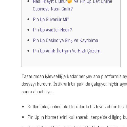
Nasıl Kayıt Olunur
Ve Pin Up Bet Online
Casinoya Nasıl Girilir?
Pin Up Güvenilir Mi?
Pin Up Aviator Nedir?
Pin Up Casino’ya Giriş Ve Kaydolma
Pin Up Anlık İletişim Ve Hızlı Çözüm
Tasarımdan işlevselliğe kadar her şey ana platformla a
dosyayı kurdum. İstikrarlı bir şekilde çalışıyor, hiçbi
sonra alınabiliyor.
Kullanıcılar, online platformlarda hızlı ve zahmetsiz 
Pin Up’ın hizmetlerini kullanarak, tenge’deki ilginç ku