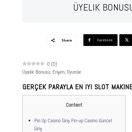
ÜYELIK BONUSU
Facebook
Share
0
(
0
)
Üyelik Bonusu, Erişim, Oyunlar
GERÇEK PARAYLA EN IYI SLOT MAKIN
Content
Pin Up Casino Giriş Pin-up Casino Güncel
Giriş