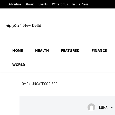
Advertise
About
Events
Write for Us
In the Press
30.1
C
New Delhi
HOME
HEALTH
FEATURED
FINANCE
WORLD
HOME
UNCATEGORIZED
LUNA