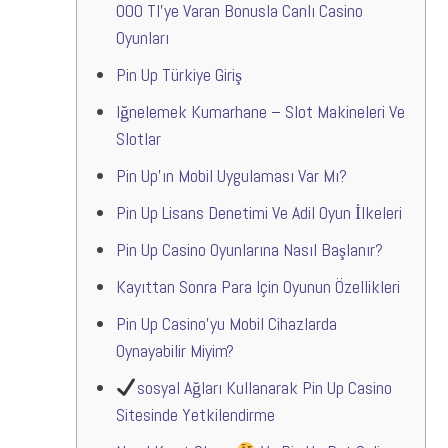
000 Tl’ye Varan Bonusla Canlı Casino
Oyunları
Pin Up Türkiye Giriş
Iğnelemek Kumarhane – Slot Makineleri Ve
Slotlar
Pin Up’ın Mobil Uygulaması Var Mı?
Pin Up Lisans Denetimi Ve Adil Oyun İlkeleri
Pin Up Casino Oyunlarına Nasıl Başlanır?
Kayıttan Sonra Para Için Oyunun Özellikleri
Pin Up Casino’yu Mobil Cihazlarda
Oynayabilir Miyim?
sosyal Ağları Kullanarak Pin Up Casino
Sitesinde Yetkilendirme