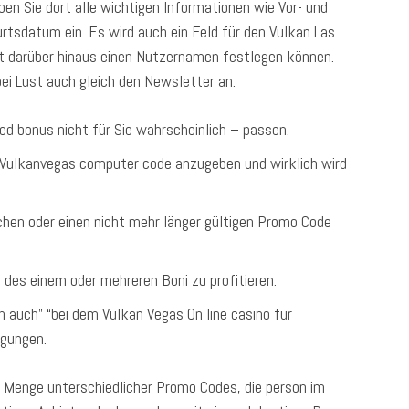
n Sie dort alle wichtigen Informationen wie Vor- und
tsdatum ein. Es wird auch ein Feld für den Vulkan Las
t darüber hinaus einen Nutzernamen festlegen können.
ei Lust auch gleich den Newsletter an.
ed bonus nicht für Sie wahrscheinlich – passen.
 Vulkanvegas computer code anzugeben und wirklich wird
schen oder einen nicht mehr länger gültigen Promo Code
 des einem oder mehreren Boni zu profitieren.
en auch” “bei dem Vulkan Vegas On line casino für
ngungen.
e Menge unterschiedlicher Promo Codes, die person im