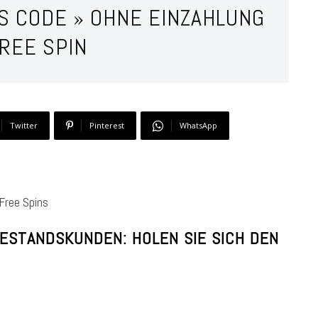
S CODE » OHNE EINZAHLUNG
FREE SPIN
Twitter
Pinterest
WhatsApp
Free Spins
ESTANDSKUNDEN: HOLEN SIE SICH DEN