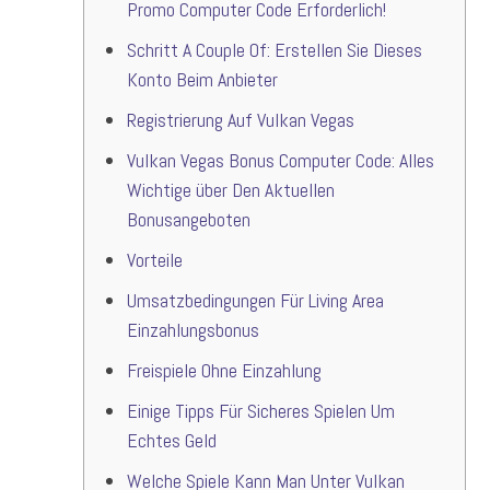
Promo Computer Code Erforderlich!
Schritt A Couple Of: Erstellen Sie Dieses
Konto Beim Anbieter
Registrierung Auf Vulkan Vegas
Vulkan Vegas Bonus Computer Code: Alles
Wichtige über Den Aktuellen
Bonusangeboten
Vorteile
Umsatzbedingungen Für Living Area
Einzahlungsbonus
Freispiele Ohne Einzahlung
Einige Tipps Für Sicheres Spielen Um
Echtes Geld
Welche Spiele Kann Man Unter Vulkan