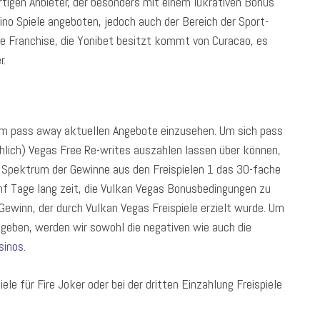
ertigen Anbieter, der besonders mit einem lukrativen Bonus
ino Spiele angeboten, jedoch auch der Bereich der Sport-
e Franchise, die Yonibet besitzt kommt von Curacao, es
r.
 um pass away aktuellen Angebote einzusehen. Um sich pass
lich) Vegas Free Re-writes auszahlen lassen über können,
 Spektrum der Gewinne aus den Freispielen 1 das 30-fache
f Tage lang zeit, die Vulkan Vegas Bonusbedingungen zu
 Gewinn, der durch Vulkan Vegas Freispiele erzielt wurde. Um
 geben, werden wir sowohl die negativen wie auch die
sinos
.
le für Fire Joker oder bei der dritten Einzahlung Freispiele