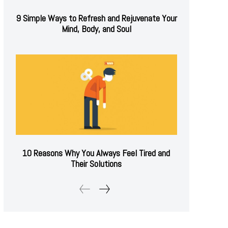
9 Simple Ways to Refresh and Rejuvenate Your
Mind, Body, and Soul
10 Reasons Why You Always Feel Tired and
Their Solutions