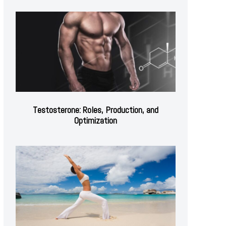
Testosterone: Roles, Production, and
Optimization