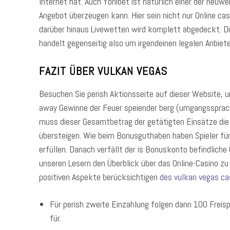
Internet hat. Auch Yonibet ist natürlich einer der neuw
Angebot überzeugen kann. Hier sein nicht nur Online cas
darüber hinaus Livewetten wird komplett abgedeckt. Di
handelt gegenseitig also um irgendeinen legalen Anbiete
FAZIT ÜBER VULKAN VEGAS
Besuchen Sie perish Aktionsseite auf dieser Website,
away Gewinne der Feuer speiender berg (umgangssprach
muss dieser Gesamtbetrag der getätigten Einsätze die
übersteigen. Wie beim Bonusguthaben haben Spieler fün
erfüllen. Danach verfällt der is Bonuskonto befindliche
unseren Lesern den Überblick über das Online-Casino zu
positiven Aspekte berücksichtigen
des vulkan vegas ca
Für perish zweite Einzahlung folgen dann 100 Freispie
für.